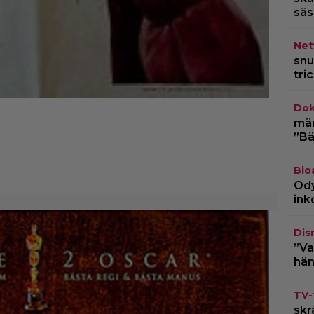
säs
Netf
snu
tri
Dok
märk
”Bä
Bio
Ody
ink
Dis
”Va
hän
TV-
skr