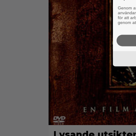
Genom att
användaru
för att a
genom att
Lysande utsikte