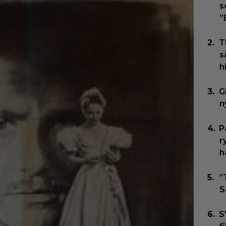
s
”
T
s
h
G
n
P
r
h
”
S
S