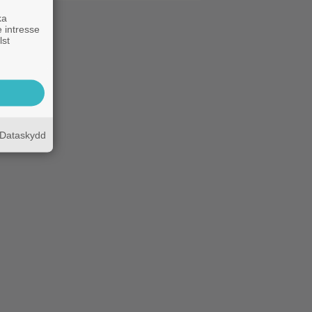
ka
 intresse
lst
Dataskydd