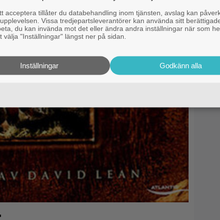
 acceptera tillåter du databehandling inom tjänsten, avslag kan påver
pplevelsen. Vissa tredjepartsleverantörer kan använda sitt berättigade
rbeta, du kan invända mot det eller ändra andra inställningar när som he
 välja "Inställningar" längst ner på sidan.
Inställningar
Godkänn alla
r