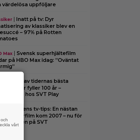
a värdelösa uppföljare
|
Inatt på tv: Dyr
ssiker
matisering av klassiker blev en
tesuccé – 97% på Rotten
matoes
|
Svensk superhjältefilm
O Max
dar på HBO Max idag: ”Oväntat
rmig”
|
En av tidernas bästa
ssiker
edifilmer fyller 100 år –
eama den hos SVT Play
|
Kvällens tv-tips: En nästan
ney
fekt Pixarfilm kom 2007 – nu för
 och
sta gången på SVT
eckla vårt