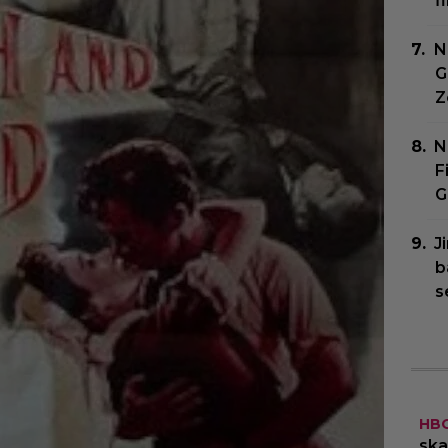
f
N
G
Z
N
F
G
J
b
s
HB
ska