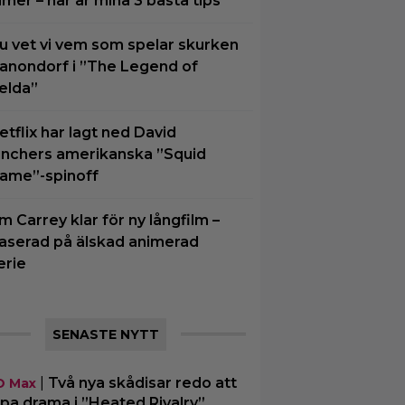
ilmer – här är mina 3 bästa tips
u vet vi vem som spelar skurken
anondorf i ”The Legend of
elda”
etflix har lagt ned David
inchers amerikanska ”Squid
ame”-spinoff
im Carrey klar för ny långfilm –
aserad på älskad animerad
erie
SENASTE NYTT
|
Två nya skådisar redo att
O Max
pa drama i ”Heated Rivalry”