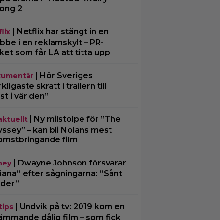
ong 2
|
Netflix har stängt in en
lix
bbe i en reklamskylt – PR-
cket som får LA att titta upp
|
Hör Sveriges
umentär
ligaste skratt i trailern till
st i världen”
|
Ny milstolpe för ”The
aktuellt
ssey” – kan bli Nolans mest
omstbringande film
|
Dwayne Johnson försvarar
ney
iana” efter sågningarna: ”Sånt
der”
|
Undvik på tv: 2019 kom en
tips
ämmande dålig film – som fick