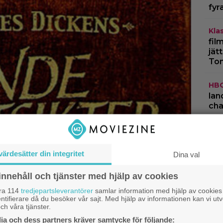
fyr
Kla
fil
jät
To
HB
lan
cha
Kla
kom
str
värdesätter din integritet
Dina val
Dis
innehåll och tjänster med hjälp av cookies
per
åra 114
tredjepartsleverantörer
samlar information med hjälp av cookies
för
ntifierare då du besöker vår sajt. Med hjälp av informationen kan vi utv
ch våra tjänster.
a och dess partners kräver samtycke för följande: