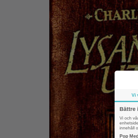
Vi 
Bättre 
Vi och v
enhetside
innehåll o
Pop Medi