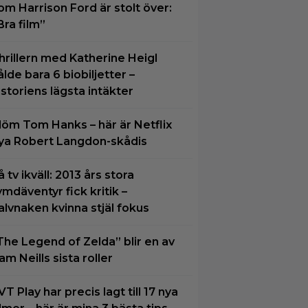
om Harrison Ford är stolt över:
Bra film”
hrillern med Katherine Heigl
ålde bara 6 biobiljetter –
istoriens lägsta intäkter
löm Tom Hanks – här är Netflix
ya Robert Langdon-skådis
å tv ikväll: 2013 års stora
ymdäventyr fick kritik –
alvnaken kvinna stjäl fokus
The Legend of Zelda” blir en av
am Neills sista roller
VT Play har precis lagt till 17 nya