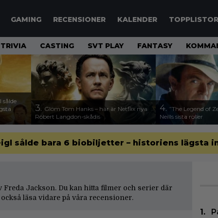
GAMING
RECENSIONER
KALENDER
TOPPLISTO
TRIVIA
CASTING
SVT PLAY
FANTASY
KOMMAN
 sålde
3.
4.
ägsta
Glöm Tom Hanks – här är Netflix nya
”The Legend of Ze
Robert Langdon-skådis
Neills sista roller
gl sålde bara 6 biobiljetter – historiens lägsta i
 av Freda Jackson. Du kan hitta filmer och serier där
också läsa vidare på våra
recensioner
.
P