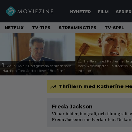
NYHETER
FILM
SERIER
NETFLIX
TV-TIPS
STREAMINGTIPS
TV-SPEL
2.
Thrillern med Katherine Heigl
1.
På TV ikväll: Bortglömda thrillern som
bara 6 biobiljetter – historiens l
Harrison Ford är stolt över: ”Bra film”
intäkter
Thrillern med Katherine Hei
Freda Jackson
Vi har bilder, biografi, och filmografi
Freda Jackson medverkar här. Du kan 