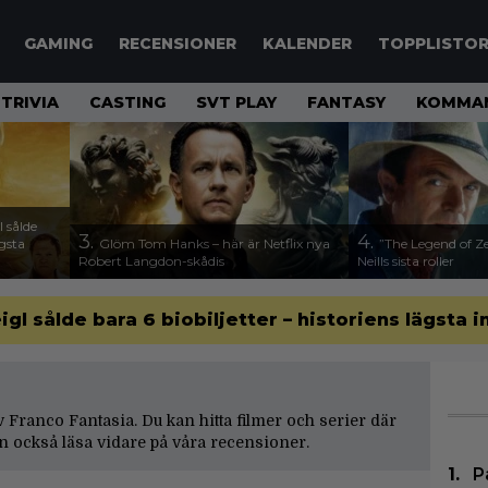
GAMING
RECENSIONER
KALENDER
TOPPLISTO
TRIVIA
CASTING
SVT PLAY
FANTASY
KOMMAN
 sålde
3.
4.
ägsta
Glöm Tom Hanks – här är Netflix nya
”The Legend of Ze
Robert Langdon-skådis
Neills sista roller
gl sålde bara 6 biobiljetter – historiens lägsta i
av Franco Fantasia. Du kan hitta filmer och serier där
n också läsa vidare på våra
recensioner
.
P