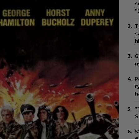
s
”
T
s
h
G
n
P
r
h
”
S
S