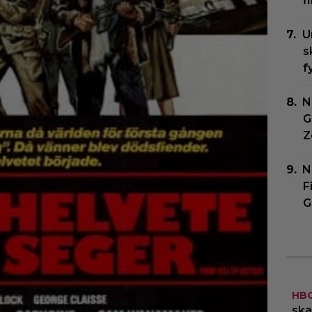
f
U
s
f
N
G
Z
N
F
G
HB
ska