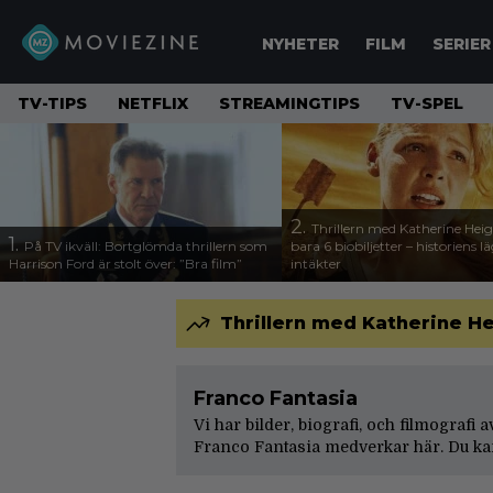
NYHETER
FILM
SERIER
TV-TIPS
NETFLIX
STREAMINGTIPS
TV-SPEL
2.
Thrillern med Katherine Heigl
1.
På TV ikväll: Bortglömda thrillern som
bara 6 biobiljetter – historiens l
Harrison Ford är stolt över: ”Bra film”
intäkter
Thrillern med Katherine Hei
Franco Fantasia
Vi har bilder, biografi, och filmografi 
Franco Fantasia medverkar här. Du ka