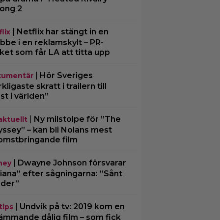
ong 2
|
Netflix har stängt in en
lix
bbe i en reklamskylt – PR-
cket som får LA att titta upp
|
Hör Sveriges
umentär
ligaste skratt i trailern till
st i världen”
|
Ny milstolpe för ”The
aktuellt
ssey” – kan bli Nolans mest
omstbringande film
|
Dwayne Johnson försvarar
ney
iana” efter sågningarna: ”Sånt
der”
|
Undvik på tv: 2019 kom en
tips
ämmande dålig film – som fick