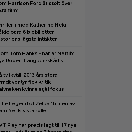
om Harrison Ford är stolt över:
Bra film”
hrillern med Katherine Heigl
ålde bara 6 biobiljetter –
istoriens lägsta intäkter
löm Tom Hanks – här är Netflix
ya Robert Langdon-skådis
å tv ikväll: 2013 års stora
ymdäventyr fick kritik –
alvnaken kvinna stjäl fokus
The Legend of Zelda” blir en av
am Neills sista roller
VT Play har precis lagt till 17 nya