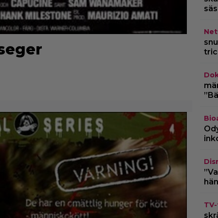
säs
Netf
snu
 seger
tri
Dok
märk
”Bä
Bio
Ody
ink
Dis
”Va
hän
TV-
skr