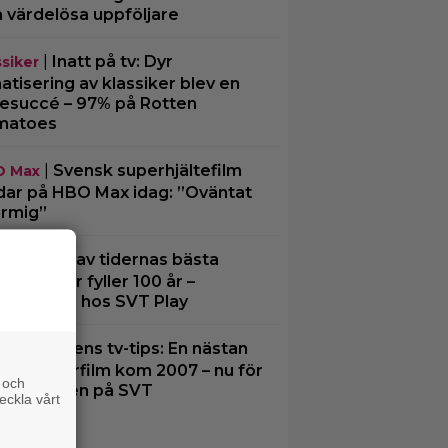
a värdelösa uppföljare
|
Inatt på tv: Dyr
ssiker
matisering av klassiker blev en
tesuccé – 97% på Rotten
matoes
|
Svensk superhjältefilm
O Max
dar på HBO Max idag: ”Oväntat
rmig”
|
En av tidernas bästa
ssiker
edifilmer fyller 100 år –
eama den hos SVT Play
|
Kvällens tv-tips: En nästan
ney
fekt Pixarfilm kom 2007 – nu för
 och
sta gången på SVT
eckla vårt