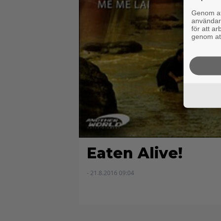
Genom att
användaru
för att a
genom att
Eaten Alive!
- 21.8.2016 09:04