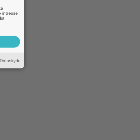
ka
 intresse
lst
Dataskydd