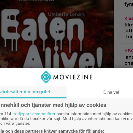
fyr
Kla
fil
jät
To
HB
lan
cha
Kla
kom
str
värdesätter din integritet
Dina val
Dis
innehåll och tjänster med hjälp av cookies
per
åra 114
tredjepartsleverantörer
samlar information med hjälp av cookies
för
ntifierare då du besöker vår sajt. Med hjälp av informationen kan vi utv
ch våra tjänster.
a och dess partners kräver samtycke för följande: