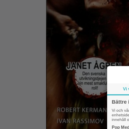
Vi 
Bättre 
Vi och v
enhetside
innehåll o
Pop Medi