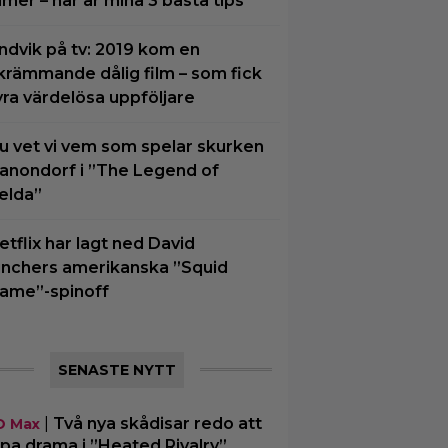
ilmer – här är mina 3 bästa tips
ndvik på tv: 2019 kom en
krämmande dålig film – som fick
yra värdelösa uppföljare
u vet vi vem som spelar skurken
anondorf i ”The Legend of
elda”
etflix har lagt ned David
inchers amerikanska ”Squid
ame”-spinoff
SENASTE NYTT
|
Två nya skådisar redo att
O Max
pa drama i ”Heated Rivalry”