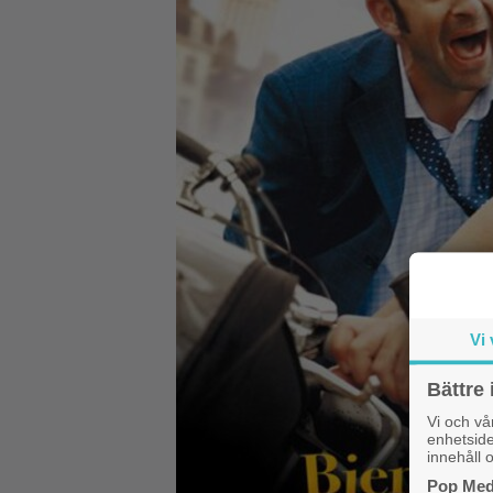
Vi 
Bättre 
Vi och v
enhetside
innehåll o
Pop Medi