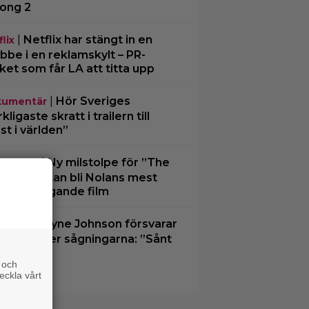
ong 2
|
Netflix har stängt in en
lix
bbe i en reklamskylt – PR-
cket som får LA att titta upp
|
Hör Sveriges
umentär
ligaste skratt i trailern till
st i världen”
|
Ny milstolpe för ”The
aktuellt
ssey” – kan bli Nolans mest
omstbringande film
|
Dwayne Johnson försvarar
ney
iana” efter sågningarna: ”Sånt
der”
 och
eckla vårt