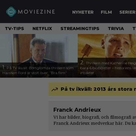
NYHETER
FILM
SERIER
TV-TIPS
NETFLIX
STREAMINGTIPS
TRIVIA
T
2.
Thrillern med Katherine Heigl
1.
På TV ikväll: Bortglömda thrillern som
bara 6 biobiljetter – historiens l
Harrison Ford är stolt över: ”Bra film”
intäkter
På tv ikväll: 2013 års stora
Franck Andrieux
Vi har bilder, biografi, och filmografi
Franck Andrieux medverkar här. Du ka