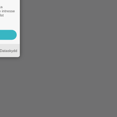
ka
 intresse
lst
Dataskydd