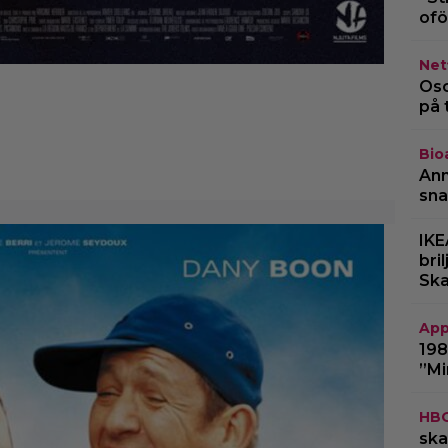
ofö
Netf
Osc
på 
Bio
Ann
sna
IKE
bri
Ska
App
198
”Mi
HB
ska