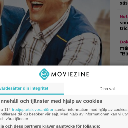
säs
Netf
snu
tri
Dok
märk
”Bä
Bio
Ody
ink
värdesätter din integritet
Dina val
Dis
”Va
innehåll och tjänster med hjälp av cookies
hän
åra 114
tredjepartsleverantörer
samlar information med hjälp av cookies
ntifierare då du besöker vår sajt. Med hjälp av informationen kan vi utv
ch våra tjänster.
a och dess partners kräver samtycke för följande: