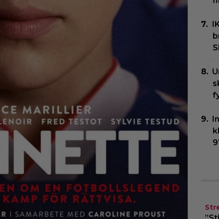
f
I
b
S
U
s
f
I
k
9
Str
”St