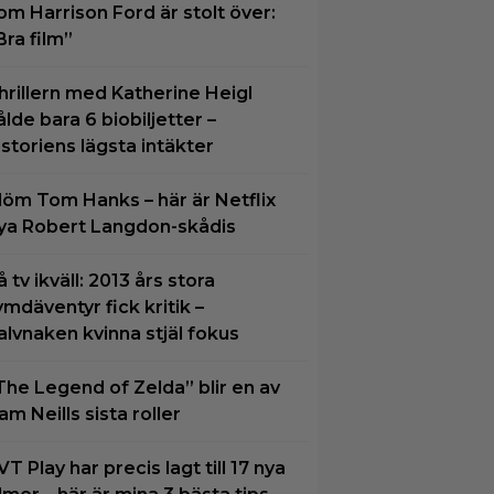
om Harrison Ford är stolt över:
Bra film”
hrillern med Katherine Heigl
ålde bara 6 biobiljetter –
istoriens lägsta intäkter
löm Tom Hanks – här är Netflix
ya Robert Langdon-skådis
å tv ikväll: 2013 års stora
ymdäventyr fick kritik –
alvnaken kvinna stjäl fokus
The Legend of Zelda” blir en av
am Neills sista roller
VT Play har precis lagt till 17 nya