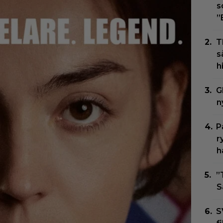
s
”
T
s
h
G
n
P
r
h
”
S
S