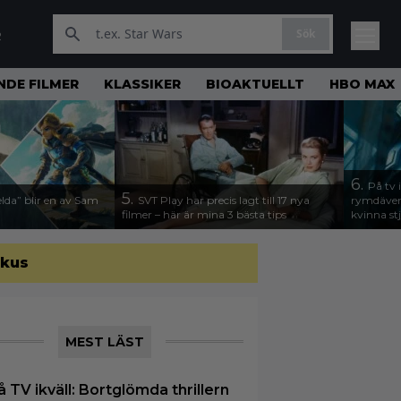
Sök
R
DE FILMER
KLASSIKER
BIOAKTUELLT
HBO MAX
6.
På tv 
5.
lda” blir en av Sam
SVT Play har precis lagt till 17 nya
rymdävent
filmer – här är mina 3 bästa tips
kvinna stj
okus
MEST LÄST
å TV ikväll: Bortglömda thrillern