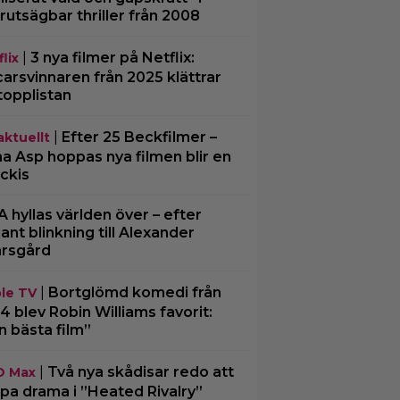
rutsägbar thriller från 2008
|
3 nya filmer på Netflix:
lix
arsvinnaren från 2025 klättrar
topplistan
|
Efter 25 Beckfilmer –
aktuellt
a Asp hoppas nya filmen blir en
ckis
A hyllas världen över – efter
ljant blinkning till Alexander
rsgård
|
Bortglömd komedi från
le TV
4 blev Robin Williams favorit:
n bästa film”
|
Två nya skådisar redo att
O Max
pa drama i ”Heated Rivalry”