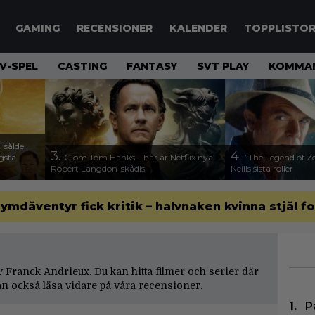
GAMING
RECENSIONER
KALENDER
TOPPLISTO
V-SPEL
CASTING
FANTASY
SVT PLAY
KOMMAN
 sålde
3.
4.
ägsta
Glöm Tom Hanks – här är Netflix nya
”The Legend of Ze
Robert Langdon-skådis
Neills sista roller
 rymdäventyr fick kritik – halvnaken kvinna stjäl f
 av Franck Andrieux. Du kan hitta filmer och serier där
n också läsa vidare på våra
recensioner
.
P