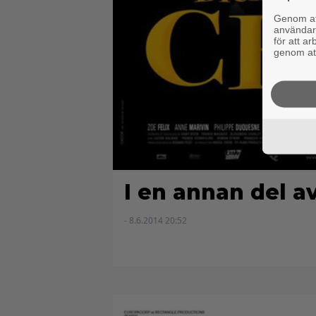
Genom att
användaru
för att a
genom att
I en annan del a
- 8.6.2014 20:52