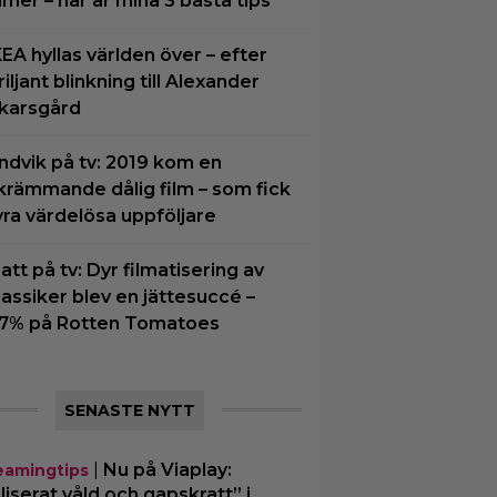
ilmer – här är mina 3 bästa tips
KEA hyllas världen över – efter
riljant blinkning till Alexander
karsgård
ndvik på tv: 2019 kom en
krämmande dålig film – som fick
yra värdelösa uppföljare
natt på tv: Dyr filmatisering av
lassiker blev en jättesuccé –
7% på Rotten Tomatoes
SENASTE NYTT
|
Nu på Viaplay:
eamingtips
iliserat våld och gapskratt” i