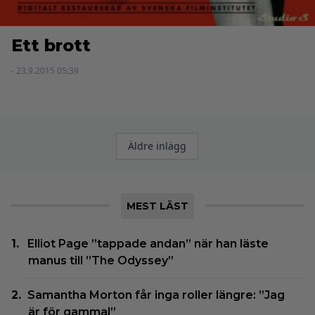
Ett brott
- 23.9.2015 05:39
Inläggsnavigering
Äldre inlägg
MEST LÄST
Elliot Page ”tappade andan” när han läste
manus till ”The Odyssey”
Samantha Morton får inga roller längre: ”Jag
är för gammal”