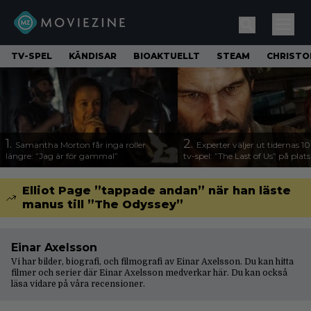
TV-SPEL
KÄNDISAR
BIOAKTUELLT
STEAM
CHRISTO
1.
2.
Samantha Morton får inga roller
Experter väljer ut tidernas 1
längre: ”Jag är för gammal”
tv-spel: ”The Last of Us” på plats
Elliot Page ”tappade andan” när han läste
manus till ”The Odyssey”
Einar Axelsson
Vi har bilder, biografi, och filmografi av Einar Axelsson. Du kan hitta
filmer och serier där Einar Axelsson medverkar här. Du kan också
läsa vidare på våra
recensioner
.