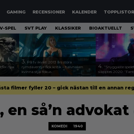
GAMING
RECENSIONER
KALENDER
TOPPLISTO
V-SPEL
SVT PLAY
KLASSIKER
BIOAKTUELLT
S
3.
På tv ikväll: 2013 års stora
4.
flix nya
rymdäventyr fick kritik – halvnaken
”Snyggaste spele
kvinna stjäl fokus
släpptes 2020: ”Fanta
ästa filmer fyller 20 – gick nästan till en annan re
, en så’n advokat
KOMEDI
1940