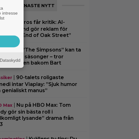
SENASTE NYTT
ka
 intresse
lst
Warner Bros får kritik: AI-
merad hund gör reklam för
men ”The End of Oak Street”
|
”The Simpsons” kan ta
ney Plus
t efter 40 säsonger – tror
Dataskydd
despelaren bakom Bart
|
90-talets roligaste
ssiker
edi intar Viaplay: ”Sjuk humor
 genialiskt manus”
|
Nu på HBO Max: Tom
O Max
dy gör sin bästa roll i
llkomligt lysande” drama från
3
|
Kvällens tv-tips: Du
eamingtips