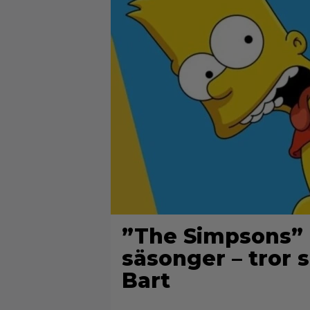
”The Simpsons” k
säsonger – tror
Bart