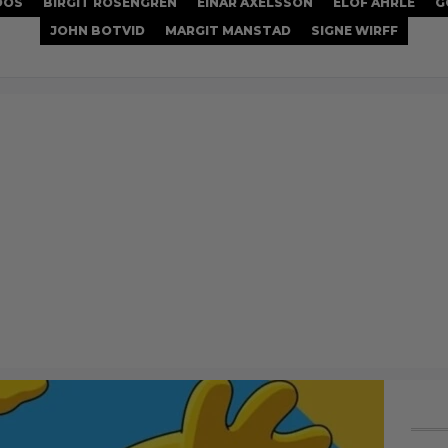
OOS
BIRGIT ROSENGREN
EINAR AXELSSON
ELOF AHRLE
G
JOHN BOTVID
MARGIT MANSTAD
SIGNE WIRFF