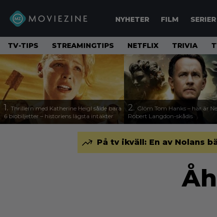
NYHETER
FILM
SERIER
TV-TIPS
STREAMINGTIPS
NETFLIX
TRIVIA
T
1.
2.
Thrillern med Katherine Heigl sålde bara
Glöm Tom Hanks – här är Net
6 biobiljetter – historiens lägsta intäkter
Robert Langdon-skådis
På tv ikväll: En av Nolans b
Åh