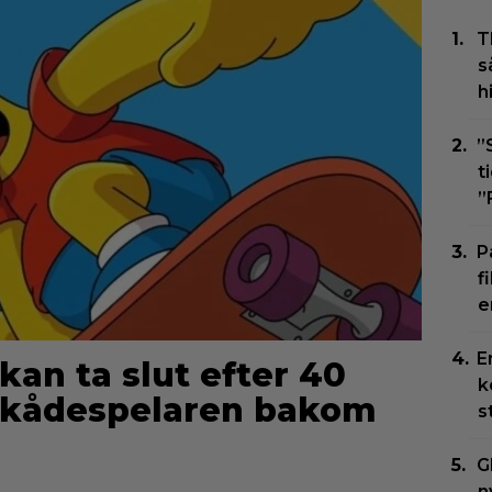
T
s
h
”
t
”
P
f
e
E
an ta slut efter 40
k
 skådespelaren bakom
s
G
n