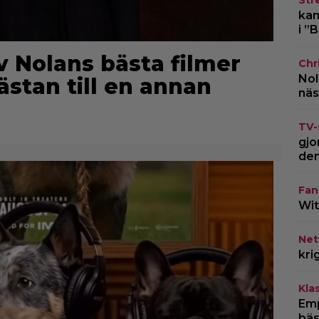
kan
i ”
av Nolans bästa filmer
Chr
Nol
nästan till en annan
näs
TV-
gjo
den
Fan
Wit
Netf
kri
Kla
Emp
bäs