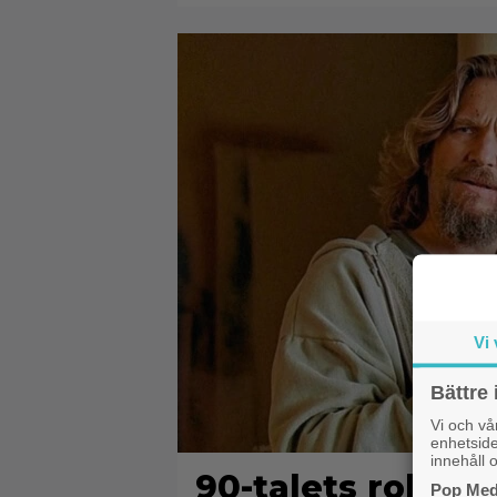
Vi 
Bättre 
Vi och v
enhetside
innehåll o
90-talets roliga
Pop Medi