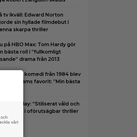
å tv ikväll: Edward Norton
jorde sin hyllade filmdebut i
enna skarpa thriller
u på HBO Max: Tom Hardy gör
in bästa roll i ”fullkomligt
ysande” drama från 2013
ortglömd komedi från 1984 blev
obin Williams favorit: ”Min bästa
ilm”
u på Viaplay: ”Stiliserat våld och
apskratt” i oförutsägbar thriller
 och
rån 2008
eckla vårt