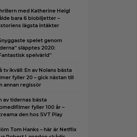
hrillern med Katherine Heigl
ålde bara 6 biobiljetter –
istoriens lägsta intäkter
Snyggaste spelet genom
iderna” släpptes 2020:
Fantastisk spelvärld”
å tv ikväll: En av Nolans bästa
ilmer fyller 20 – gick nästan till
n annan regissör
n av tidernas bästa
omedifilmer fyller 100 år –
treama den hos SVT Play
löm Tom Hanks – här är Netflix
ya Robert Langdon-skådis