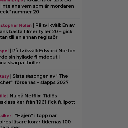
 inte ana vem som är mördaren
Beck” nummer 20
|
På tv ikväll: En av
istopher Nolan
ans bästa filmer fyller 20 – gick
tan till en annan regissör
|
På tv ikväll: Edward Norton
spel
rde sin hyllade filmdebut i
na skarpa thriller
|
Sista säsongen av ”The
tasy
cher” försenas – släpps 2027
|
Nu på Netflix: Tidlös
lix
gsklassiker från 1961 fick fullpott
|
”Hajen” i topp när
ssiker
ires läsare korar tidernas 100
ta filmer