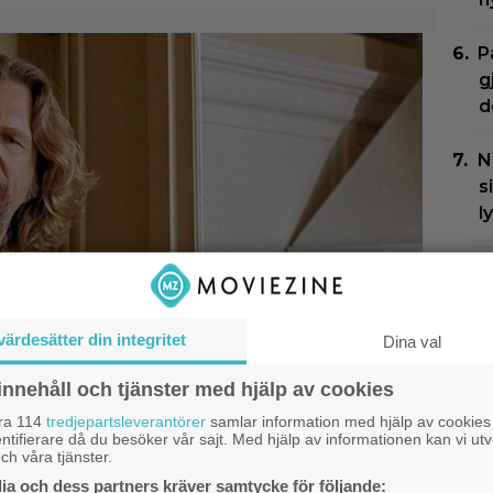
P
g
d
N
s
l
B
R
f
värdesätter din integritet
Dina val
N
innehåll och tjänster med hjälp av cookies
g
åra 114
tredjepartsleverantörer
samlar information med hjälp av cookies
f
ntifierare då du besöker vår sajt. Med hjälp av informationen kan vi utv
ch våra tjänster.
ste komedi intar
a och dess partners kräver samtycke för följande: