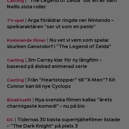
|
”The Legend of Zelda” blir en av Sam
Casting
Neills sista roller
|
Arga föräldrar ringde ner Nintendo –
TV-spel
spelkaraktären ”ser ut som en penis”
|
Nu vet vi vem som spelar
Kommande filmer
skurken Ganondorf i ”The Legend of Zelda”
|
Jim Carrey klar för ny långfilm –
Casting
baserad på älskad animerad serie
|
Från ”Heartstopper” till ”X-Men”? Kit
Casting
Connor kan bli nye Cyclops
|
Nya svenska filmen kallas ”årets
Bioaktuellt
charmigaste komedi” – nu på bio
|
Tidernas 30 bästa superhjältefilmer listade
DC
– ”The Dark Knight” på plats 3