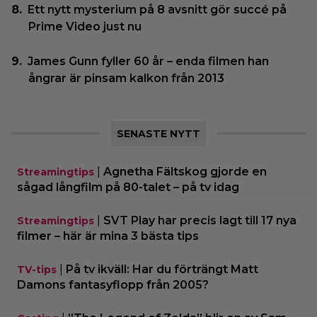
Ett nytt mysterium på 8 avsnitt gör succé på
Prime Video just nu
James Gunn fyller 60 år – enda filmen han
ångrar är pinsam kalkon från 2013
SENASTE NYTT
|
Agnetha Fältskog gjorde en
Streamingtips
sågad långfilm på 80-talet – på tv idag
|
SVT Play har precis lagt till 17 nya
Streamingtips
filmer – här är mina 3 bästa tips
|
På tv ikväll: Har du förträngt Matt
TV-tips
Damons fantasyflopp från 2005?