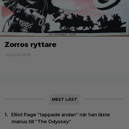
Zorros ryttare
- 8.6.2014 20:50
MEST LÄST
Elliot Page ”tappade andan” när han läste
manus till ”The Odyssey”