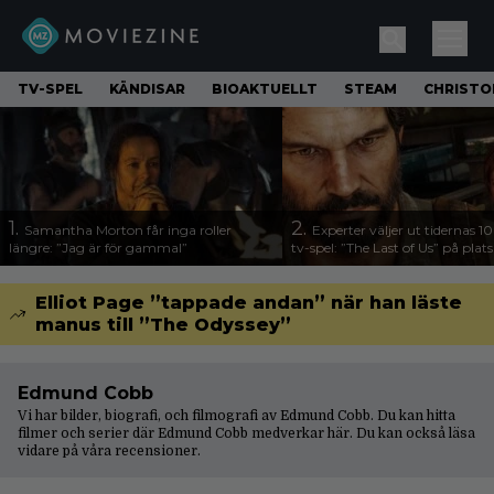
TV-SPEL
KÄNDISAR
BIOAKTUELLT
STEAM
CHRISTO
1.
2.
Samantha Morton får inga roller
Experter väljer ut tidernas 1
längre: ”Jag är för gammal”
tv-spel: ”The Last of Us” på plats
Elliot Page ”tappade andan” när han läste
manus till ”The Odyssey”
Edmund Cobb
Vi har bilder, biografi, och filmografi av Edmund Cobb. Du kan hitta
filmer och serier där Edmund Cobb medverkar här. Du kan också läsa
vidare på våra
recensioner
.