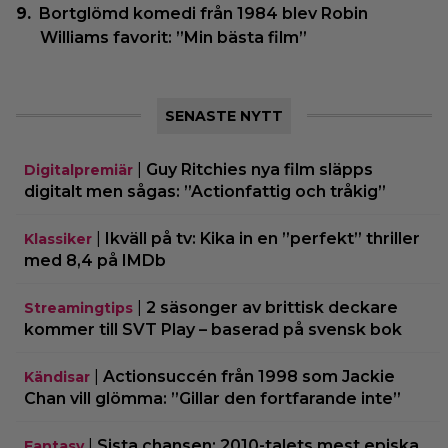
Bortglömd komedi från 1984 blev Robin
Williams favorit: ”Min bästa film”
SENASTE NYTT
|
Guy Ritchies nya film släpps
Digitalpremiär
digitalt men sågas: ”Actionfattig och tråkig”
|
Ikväll på tv: Kika in en ”perfekt” thriller
Klassiker
med 8,4 på IMDb
|
2 säsonger av brittisk deckare
Streamingtips
kommer till SVT Play – baserad på svensk bok
|
Actionsuccén från 1998 som Jackie
Kändisar
Chan vill glömma: ”Gillar den fortfarande inte”
|
Sista chansen: 2010-talets mest episka
Fantasy