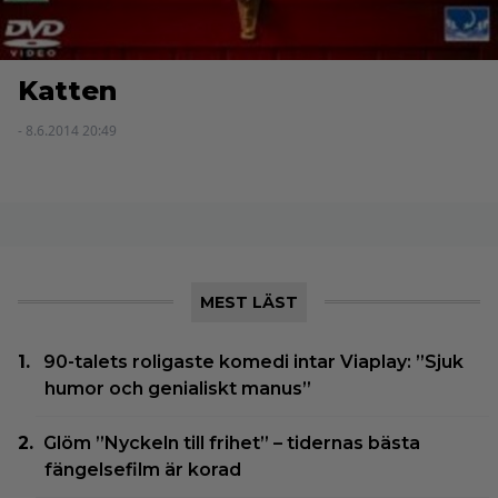
Katten
- 8.6.2014 20:49
MEST LÄST
90-talets roligaste komedi intar Viaplay: ”Sjuk
humor och genialiskt manus”
Glöm ”Nyckeln till frihet” – tidernas bästa
fängelsefilm är korad