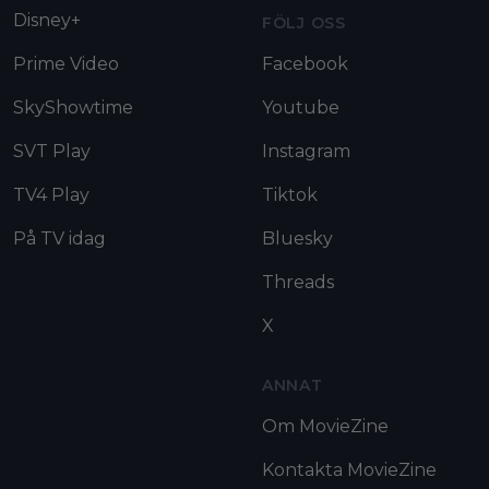
Disney+
FÖLJ OSS
Prime Video
Facebook
SkyShowtime
Youtube
SVT Play
Instagram
TV4 Play
Tiktok
På TV idag
Bluesky
Threads
X
ANNAT
Om MovieZine
Kontakta MovieZine