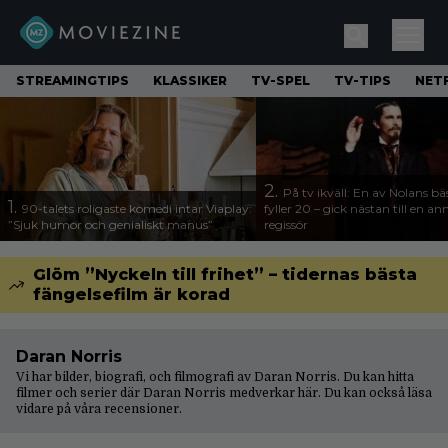
STREAMINGTIPS
KLASSIKER
TV-SPEL
TV-TIPS
NETF
2.
På tv ikväll: En av Nolans bä
1.
90-talets roligaste komedi intar Viaplay:
fyller 20 – gick nästan till en a
”Sjuk humor och genialiskt manus”
regissör
Glöm ”Nyckeln till frihet” – tidernas bästa
fängelsefilm är korad
Daran Norris
Vi har bilder, biografi, och filmografi av Daran Norris. Du kan hitta
filmer och serier där Daran Norris medverkar här. Du kan också läsa
vidare på våra
recensioner
.