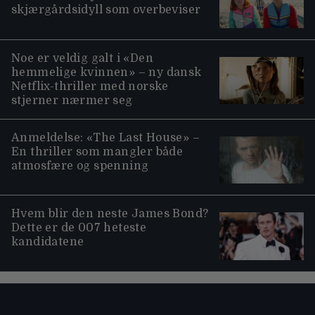
skjærgårdsidyll som overbeviser
Noe er veldig galt i «Den
hemmelige kvinnen» – ny dansk
Netflix-thriller med norske
stjerner nærmer seg
Anmeldelse: «The Last House» –
En thriller som mangler både
atmosfære og spenning
Hvem blir den neste James Bond?
Dette er de 007 heteste
kandidatene
Moviezine footer navigation