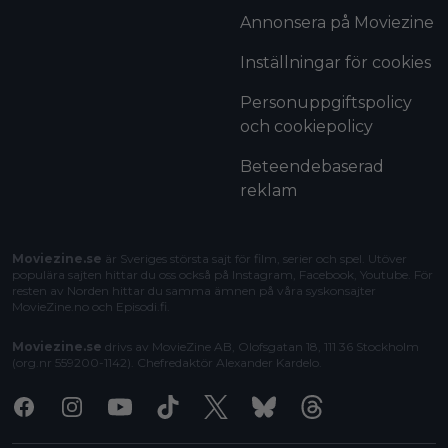
Annonsera på Moviezine
Inställningar för cookies
Personuppgiftspolicy
och cookiepolicy
Beteendebaserad
reklam
Moviezine.se
är Sveriges största sajt för film, serier och spel. Utöver
populära sajten hittar du oss också på Instagram, Facebook, Youtube. För
resten av Norden hittar du samma ämnen på våra syskonsajter
MovieZine.no
och
Episodi.fi
.
Moviezine.se
drivs av MovieZine AB, Olofsgatan 18, 111 36 Stockholm
(org.nr 559200-1142). Chefredaktör
Alexander Kardelo
.
Facebook
Instagram
Youtube
Tiktok
X
Bluesky
Threads