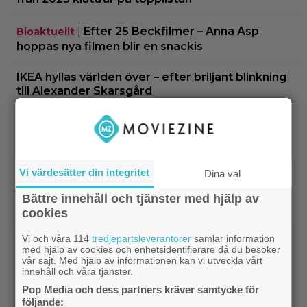
|
Efter 25 Beckfilmer – Anna Asp
Bioaktuellt
hoppas nya filmen blir en snackis
IKEA hyllas världen över – efter briljant blinkning
till Alexander Skarsgård
|
Bortglömd komedi från 1984 blev
Apple TV
Robin Williams favorit: ”Min bästa film”
|
Två nya skådisar redo att skapa
HBO Max
Vi värdesätter din integritet
Dina val
drama i ”Heated Rivalry” säsong 2
Bättre innehåll och tjänster med hjälp av
cookies
Vi och våra 114
tredjepartsleverantörer
samlar information
med hjälp av cookies och enhetsidentifierare då du besöker
vår sajt. Med hjälp av informationen kan vi utveckla vårt
innehåll och våra tjänster.
Pop Media och dess partners kräver samtycke för
följande: