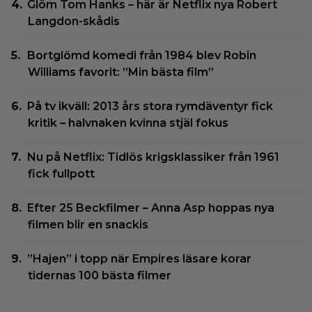
Glöm Tom Hanks – här är Netflix nya Robert
Langdon-skådis
Bortglömd komedi från 1984 blev Robin
Williams favorit: ”Min bästa film”
På tv ikväll: 2013 års stora rymdäventyr fick
kritik – halvnaken kvinna stjäl fokus
Nu på Netflix: Tidlös krigsklassiker från 1961
fick fullpott
Efter 25 Beckfilmer – Anna Asp hoppas nya
filmen blir en snackis
”Hajen” i topp när Empires läsare korar
tidernas 100 bästa filmer