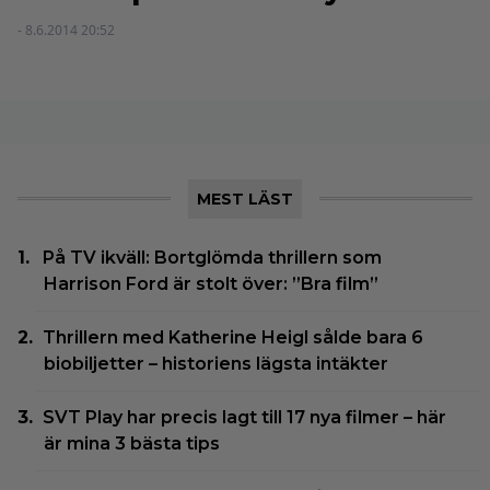
- 8.6.2014 20:52
MEST LÄST
På TV ikväll: Bortglömda thrillern som
Harrison Ford är stolt över: ”Bra film”
Thrillern med Katherine Heigl sålde bara 6
biobiljetter – historiens lägsta intäkter
SVT Play har precis lagt till 17 nya filmer – här
är mina 3 bästa tips