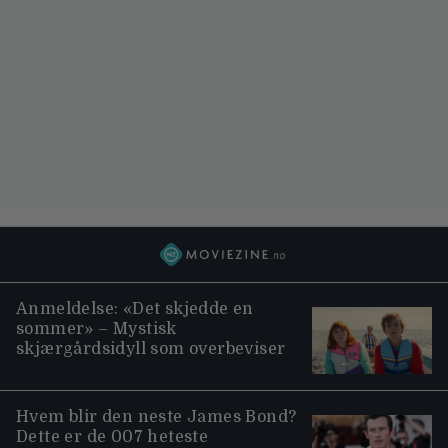
Anmeldelse: «Det skjedde en
sommer» – Mystisk
skjærgårdsidyll som overbeviser
Hvem blir den neste James Bond?
Dette er de 007 heteste