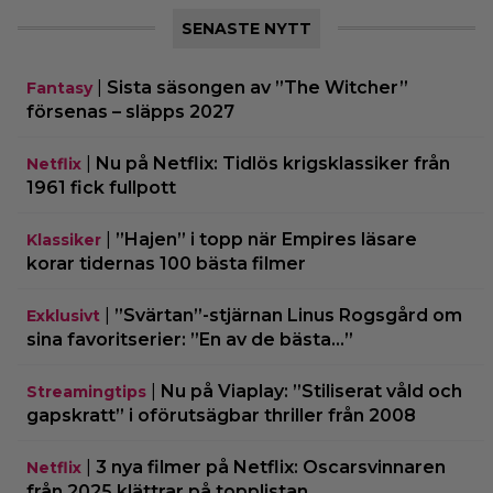
SENASTE NYTT
|
Sista säsongen av ”The Witcher”
Fantasy
försenas – släpps 2027
|
Nu på Netflix: Tidlös krigsklassiker från
Netflix
1961 fick fullpott
|
”Hajen” i topp när Empires läsare
Klassiker
korar tidernas 100 bästa filmer
|
”Svärtan”-stjärnan Linus Rogsgård om
Exklusivt
sina favoritserier: ”En av de bästa…”
|
Nu på Viaplay: ”Stiliserat våld och
Streamingtips
gapskratt” i oförutsägbar thriller från 2008
|
3 nya filmer på Netflix: Oscarsvinnaren
Netflix
från 2025 klättrar på topplistan