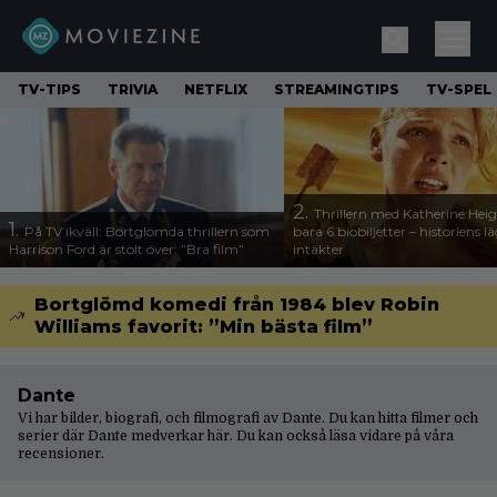
TV-TIPS
TRIVIA
NETFLIX
STREAMINGTIPS
TV-SPEL
2.
Thrillern med Katherine Heigl
1.
På TV ikväll: Bortglömda thrillern som
bara 6 biobiljetter – historiens l
Harrison Ford är stolt över: ”Bra film”
intäkter
Bortglömd komedi från 1984 blev Robin
Williams favorit: ”Min bästa film”
Dante
Vi har bilder, biografi, och filmografi av Dante. Du kan hitta filmer och
serier där Dante medverkar här. Du kan också läsa vidare på våra
recensioner
.