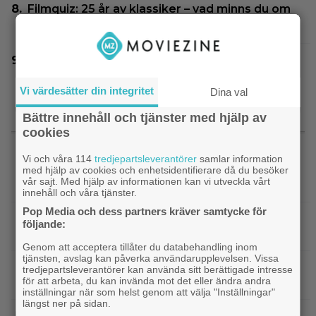
Filmquiz: 25 år av klassiker – vad minns du om
filmåret 2001?
Joel Kinnaman vs Saddam Hussein i ny
thrillerserie – se trailern här
Vi värdesätter din integritet
Dina val
Bättre innehåll och tjänster med hjälp av
cookies
SENASTE NYTT
Vi och våra 114
tredjepartsleverantörer
samlar information
|
”Borderlands”-regissören om
med hjälp av cookies och enhetsidentifierare då du besöker
TV-spel
vår sajt. Med hjälp av informationen kan vi utveckla vårt
kalkonfilmen – ”Den tillhörde ingen”
innehåll och våra tjänster.
Pop Media och dess partners kräver samtycke för
|
3 nya X-Men är redan klara… och det
Casting
följande:
ryktas om fler heta namn
Genom att acceptera tillåter du databehandling inom
tjänsten, avslag kan påverka användarupplevelsen. Vissa
|
Morgan Freeman medger: Gör dåliga
Hollywood
tredjepartsleverantörer kan använda sitt berättigade intresse
för att arbeta, du kan invända mot det eller ändra andra
filmer – om lönen är hög nog
inställningar när som helst genom att välja "Inställningar"
längst ner på sidan.