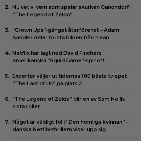
Nu vet vi vem som spelar skurken Ganondorf i
”The Legend of Zelda”
”Grown Ups”-gänget återförenat – Adam
Sandler delar första bilden från trean
Netflix har lagt ned David Finchers
amerikanska ”Squid Game”-spinoff
Experter väljer ut tidernas 100 bästa tv-spel:
”The Last of Us” på plats 2
”The Legend of Zelda” blir en av Sam Neills
sista roller
Något är väldigt fel i ”Den hemliga kvinnan” –
danska Netflix-thrillern visar upp sig