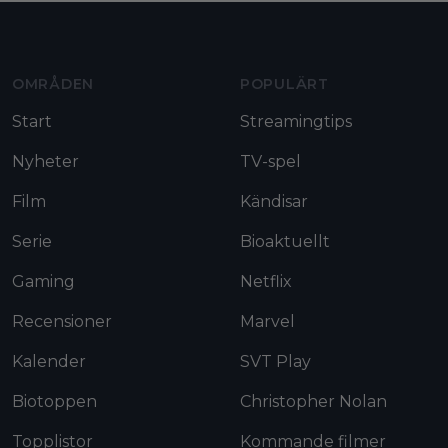
Moviezine footer navigation
OMRÅDEN
POPULÄRT
Start
Streamingtips
Nyheter
TV-spel
Film
Kändisar
Serie
Bioaktuellt
Gaming
Netflix
Recensioner
Marvel
Kalender
SVT Play
Biotoppen
Christopher Nolan
Topplistor
Kommande filmer