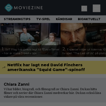
STREAMINGTIPS
TV-SPEL
KÄNDISAR
BIOAKTUELLT
1.
2.
SVT Play har precis lagt till 17 nya filmer
Experter väljer ut tidernas 1
– här är mina 3 bästa tips
tv-spel: ”The Last of Us” på plats
Netflix har lagt ned David Finchers
amerikanska ”Squid Game”-spinoff
Chiara Zanni
Vi har bilder, biografi, och filmografi av Chiara Zanni. Du kan hitta
filmer och serier där Chiara Zanni medverkar här. Du kan också läsa
vidare på våra
recensioner
.