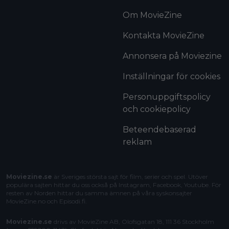
Om MovieZine
Kontakta MovieZine
Annonsera på Moviezine
Inställningar för cookies
Personuppgiftspolicy
och cookiepolicy
Beteendebaserad
reklam
Moviezine.se
är Sveriges största sajt för film, serier och spel. Utöver
populära sajten hittar du oss också på Instagram, Facebook, Youtube. För
resten av Norden hittar du samma ämnen på våra syskonsajter
MovieZine.no
och
Episodi.fi
.
Moviezine.se
drivs av MovieZine AB, Olofsgatan 18, 111 36 Stockholm