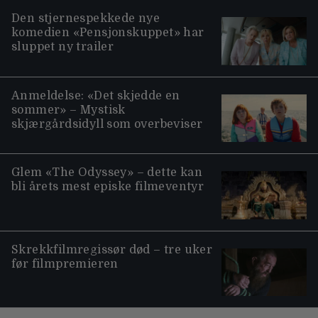
Den stjernespekkede nye
komedien «Pensjonskuppet» har
sluppet ny trailer
Anmeldelse: «Det skjedde en
sommer» – Mystisk
skjærgårdsidyll som overbeviser
Glem «The Odyssey» – dette kan
bli årets mest episke filmeventyr
Skrekkfilmregissør død – tre uker
før filmpremieren