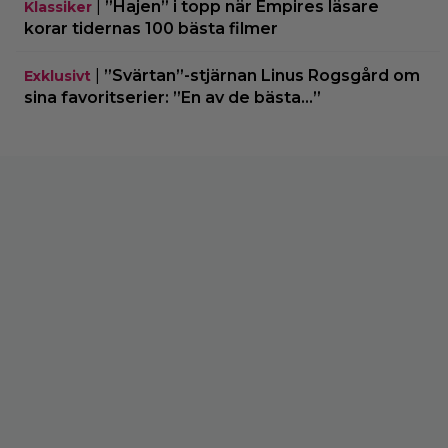
|
”Hajen” i topp när Empires läsare
Klassiker
korar tidernas 100 bästa filmer
|
”Svärtan”-stjärnan Linus Rogsgård om
Exklusivt
sina favoritserier: ”En av de bästa…”