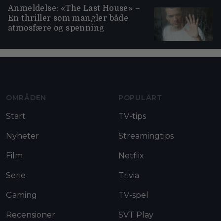
Anmeldelse: «The Last House» –
En thriller som mangler både
atmosfære og spenning
Moviezine footer navigation
OMRÅDEN
POPULÄRT
Start
TV-tips
Nyheter
Streamingtips
Film
Netflix
Serie
Trivia
Gaming
TV-spel
Recensioner
SVT Play