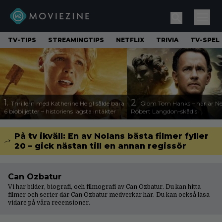
TV-TIPS
STREAMINGTIPS
NETFLIX
TRIVIA
TV-SPEL
1.
2.
Thrillern med Katherine Heigl sålde bara
Glöm Tom Hanks – här är Net
6 biobiljetter – historiens lägsta intäkter
Robert Langdon-skådis
På tv ikväll: En av Nolans bästa filmer fyller
20 – gick nästan till en annan regissör
Can Ozbatur
Vi har bilder, biografi, och filmografi av Can Ozbatur. Du kan hitta
filmer och serier där Can Ozbatur medverkar här. Du kan också läsa
vidare på våra
recensioner
.