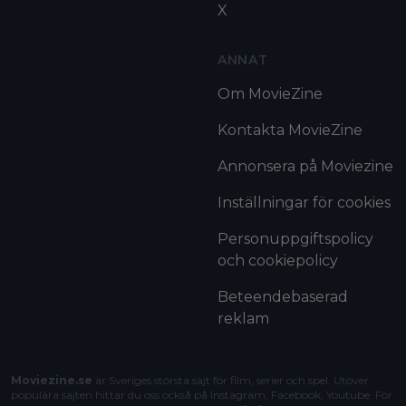
X
ANNAT
Om MovieZine
Kontakta MovieZine
Annonsera på Moviezine
Inställningar för cookies
Personuppgiftspolicy
och cookiepolicy
Beteendebaserad
reklam
Moviezine.se
är Sveriges största sajt för film, serier och spel. Utöver
populära sajten hittar du oss också på Instagram, Facebook, Youtube. För