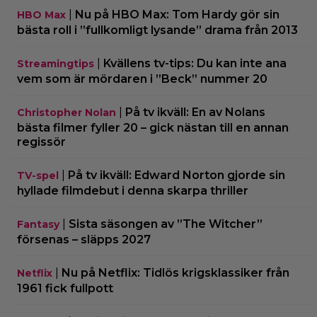
|
Nu på HBO Max: Tom Hardy gör sin
HBO Max
bästa roll i ”fullkomligt lysande” drama från 2013
|
Kvällens tv-tips: Du kan inte ana
Streamingtips
vem som är mördaren i ”Beck” nummer 20
|
På tv ikväll: En av Nolans
Christopher Nolan
bästa filmer fyller 20 – gick nästan till en annan
regissör
|
På tv ikväll: Edward Norton gjorde sin
TV-spel
hyllade filmdebut i denna skarpa thriller
|
Sista säsongen av ”The Witcher”
Fantasy
försenas – släpps 2027
|
Nu på Netflix: Tidlös krigsklassiker från
Netflix
1961 fick fullpott