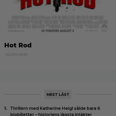
Hot Rod
- 8.6.2014 20:49
MEST LÄST
Thrillern med Katherine Heigl sålde bara 6
biobiljetter – historiens lägsta intäkter