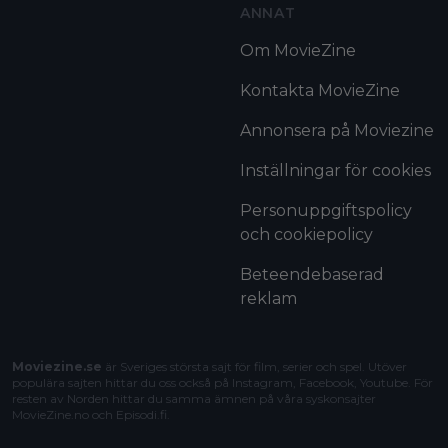
ANNAT
Om MovieZine
Kontakta MovieZine
Annonsera på Moviezine
Inställningar för cookies
Personuppgiftspolicy
och cookiepolicy
Beteendebaserad
reklam
Moviezine.se
är Sveriges största sajt för film, serier och spel. Utöver
populära sajten hittar du oss också på Instagram, Facebook, Youtube. För
resten av Norden hittar du samma ämnen på våra syskonsajter
MovieZine.no
och
Episodi.fi
.