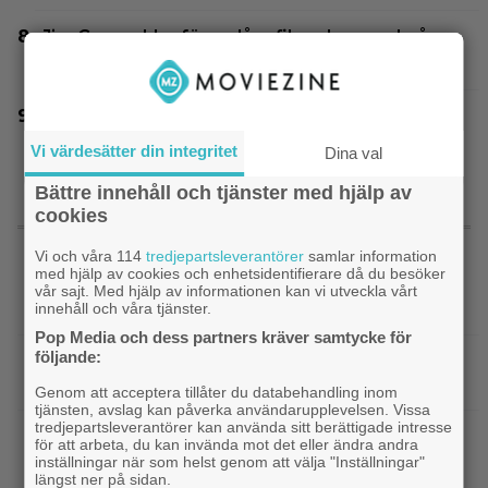
Jim Carrey klar för ny långfilm – baserad på
älskad animerad serie
3 nya tv-serier redo att plöja i helgen – finns
något för alla!
Vi värdesätter din integritet
Dina val
Bättre innehåll och tjänster med hjälp av
cookies
SENASTE NYTT
Vi och våra 114
tredjepartsleverantörer
samlar information
med hjälp av cookies och enhetsidentifierare då du besöker
|
Svensk superhjältefilm landar på HBO
HBO Max
vår sajt. Med hjälp av informationen kan vi utveckla vårt
Max idag: ”Oväntat charmig”
innehåll och våra tjänster.
Pop Media och dess partners kräver samtycke för
följande:
|
En av tidernas bästa komedifilmer
Klassiker
fyller 100 år – streama den hos SVT Play
Genom att acceptera tillåter du databehandling inom
tjänsten, avslag kan påverka användarupplevelsen. Vissa
tredjepartsleverantörer kan använda sitt berättigade intresse
|
Kvällens tv-tips: Mat på film har sällan
Disney
för att arbeta, du kan invända mot det eller ändra andra
sett bättre ut än i Pixar-filmen som nominerades
inställningar när som helst genom att välja "Inställningar"
längst ner på sidan.
till 5 Oscars