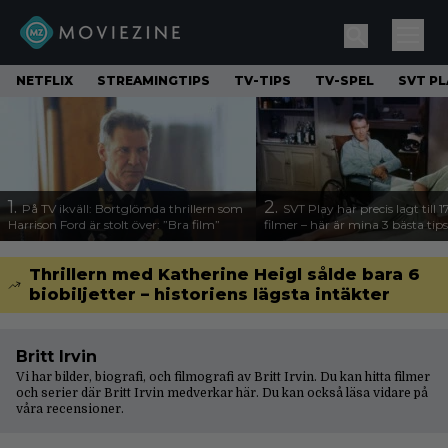
NETFLIX
STREAMINGTIPS
TV-TIPS
TV-SPEL
SVT PL
1.
2.
På TV ikväll: Bortglömda thrillern som
SVT Play har precis lagt till 
Harrison Ford är stolt över: ”Bra film”
filmer – här är mina 3 bästa tips
Thrillern med Katherine Heigl sålde bara 6
biobiljetter – historiens lägsta intäkter
Britt Irvin
Vi har bilder, biografi, och filmografi av Britt Irvin. Du kan hitta filmer
och serier där Britt Irvin medverkar här. Du kan också läsa vidare på
våra
recensioner
.