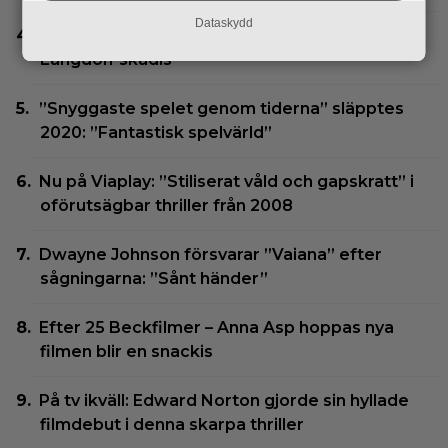
Dataskydd
Glöm Tom Hanks – här är Netflix nya Robert
Langdon-skådis
”Snyggaste spelet genom tiderna” släpptes
2020: ”Fantastisk spelvärld”
Nu på Viaplay: ”Stiliserat våld och gapskratt” i
oförutsägbar thriller från 2008
Dwayne Johnson försvarar ”Vaiana” efter
sågningarna: ”Sånt händer”
Efter 25 Beckfilmer – Anna Asp hoppas nya
filmen blir en snackis
På tv ikväll: Edward Norton gjorde sin hyllade
filmdebut i denna skarpa thriller