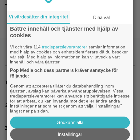
The Dictator
Vi värdesätter din integritet
Dina val
- 8.6.2014 20:51
Bättre innehåll och tjänster med hjälp av
cookies
Vi och våra 114
tredjepartsleverantörer
samlar information
med hjälp av cookies och enhetsidentifierare då du besöker
vår sajt. Med hjälp av informationen kan vi utveckla vårt
innehåll och våra tjänster.
MEST LÄST
Pop Media och dess partners kräver samtycke för
följande:
Thrillern med Katherine Heigl sålde bara 6
Genom att acceptera tillåter du databehandling inom
biobiljetter – historiens lägsta intäkter
tjänsten, avslag kan påverka användarupplevelsen. Vissa
tredjepartsleverantörer kan använda sitt berättigade intresse
för att arbeta, du kan invända mot det eller ändra andra
Bortglömd komedi från 1984 blev Robin
inställningar när som helst genom att välja "Inställningar"
längst ner på sidan.
Williams favorit: ”Min bästa film”
Godkänn alla
En av tidernas bästa komedifilmer fyller 100 år
Inställningar
– streama den hos SVT Play