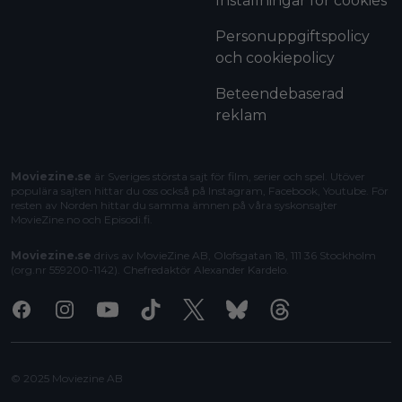
Inställningar för cookies
Personuppgiftspolicy
och cookiepolicy
Beteendebaserad
reklam
Moviezine.se
är Sveriges största sajt för film, serier och spel. Utöver
populära sajten hittar du oss också på Instagram, Facebook, Youtube. För
resten av Norden hittar du samma ämnen på våra syskonsajter
MovieZine.no
och
Episodi.fi
.
Moviezine.se
drivs av MovieZine AB, Olofsgatan 18, 111 36 Stockholm
(org.nr 559200-1142). Chefredaktör
Alexander Kardelo
.
Facebook
Instagram
Youtube
Tiktok
X
Bluesky
Threads
© 2025 Moviezine AB