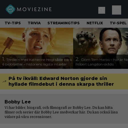
TV-TIPS
TRIVIA
STREAMINGTIPS
NETFLIX
TV-SPEL
1.
2.
Thrillern med Katherine Heigl sålde bara
Glöm Tom Hanks – här är Net
6 biobiljetter – historiens lägsta intäkter
Robert Langdon-skådis
På tv ikväll: Edward Norton gjorde sin
hyllade filmdebut i denna skarpa thriller
Bobby Lee
Vi har bilder, biografi, och filmografi av Bobby Lee. Du kan hitta
filmer och serier där Bobby Lee medverkar här. Du kan också läsa
vidare på våra
recensioner
.