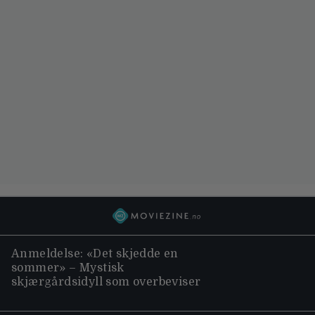
Anmeldelse: «Det skjedde en
sommer» – Mystisk
skjærgårdsidyll som overbeviser