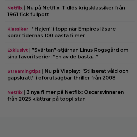
|
Nu på Netflix: Tidlös krigsklassiker från
Netflix
1961 fick fullpott
|
”Hajen” i topp när Empires läsare
Klassiker
korar tidernas 100 bästa filmer
|
”Svärtan”-stjärnan Linus Rogsgård om
Exklusivt
sina favoritserier: ”En av de bästa…”
|
Nu på Viaplay: ”Stiliserat våld och
Streamingtips
gapskratt” i oförutsägbar thriller från 2008
|
3 nya filmer på Netflix: Oscarsvinnaren
Netflix
från 2025 klättrar på topplistan