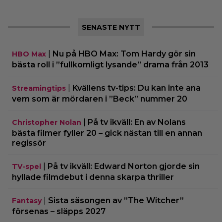
SENASTE NYTT
|
Nu på HBO Max: Tom Hardy gör sin
HBO Max
bästa roll i ”fullkomligt lysande” drama från 2013
|
Kvällens tv-tips: Du kan inte ana
Streamingtips
vem som är mördaren i ”Beck” nummer 20
|
På tv ikväll: En av Nolans
Christopher Nolan
bästa filmer fyller 20 – gick nästan till en annan
regissör
|
På tv ikväll: Edward Norton gjorde sin
TV-spel
hyllade filmdebut i denna skarpa thriller
|
Sista säsongen av ”The Witcher”
Fantasy
försenas – släpps 2027