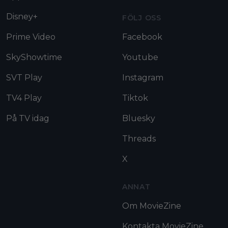
Disney+
FÖLJ OSS
Prime Video
Facebook
SkyShowtime
Youtube
SVT Play
Instagram
TV4 Play
Tiktok
På TV idag
Bluesky
Threads
X
ANNAT
Om MovieZine
Kontakta MovieZine