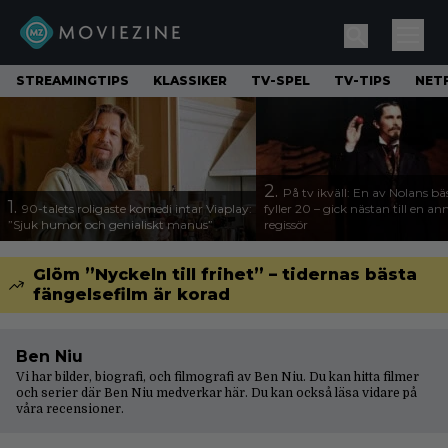
STREAMINGTIPS
KLASSIKER
TV-SPEL
TV-TIPS
NETF
2.
På tv ikväll: En av Nolans bä
1.
90-talets roligaste komedi intar Viaplay:
fyller 20 – gick nästan till en a
”Sjuk humor och genialiskt manus”
regissör
Glöm ”Nyckeln till frihet” – tidernas bästa
fängelsefilm är korad
Ben Niu
Vi har bilder, biografi, och filmografi av Ben Niu. Du kan hitta filmer
och serier där Ben Niu medverkar här. Du kan också läsa vidare på
våra
recensioner
.