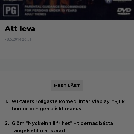
Att leva
- 8.6.2014 20:51
MEST LÄST
90-talets roligaste komedi intar Viaplay: ”Sjuk
humor och genialiskt manus”
Glöm ”Nyckeln till frihet” – tidernas bästa
fängelsefilm är korad