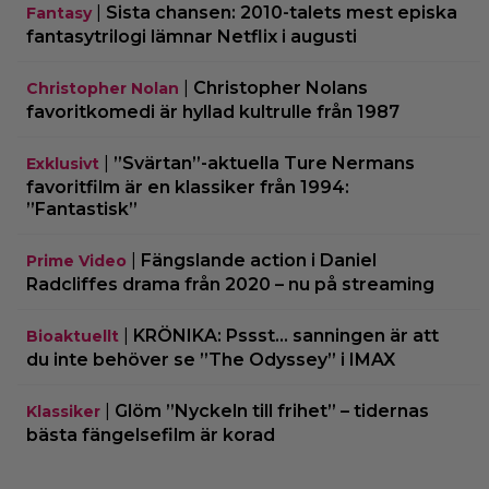
|
Sista chansen: 2010-talets mest episka
Fantasy
fantasytrilogi lämnar Netflix i augusti
|
Christopher Nolans
Christopher Nolan
favoritkomedi är hyllad kultrulle från 1987
|
”Svärtan”-aktuella Ture Nermans
Exklusivt
favoritfilm är en klassiker från 1994:
”Fantastisk”
|
Fängslande action i Daniel
Prime Video
Radcliffes drama från 2020 – nu på streaming
|
KRÖNIKA: Pssst… sanningen är att
Bioaktuellt
du inte behöver se ”The Odyssey” i IMAX
|
Glöm ”Nyckeln till frihet” – tidernas
Klassiker
bästa fängelsefilm är korad