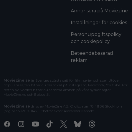
Annonsera på Moviezine
Inställningar för cookies
Personuppgiftspolicy
och cookiepolicy
Beteendebaserad
reklam
Moviezine.se
är Sveriges största sajt för film, serier och spel. Utöver
populära sajten hittar du oss också på Instagram, Facebook, Youtube. För
resten av Norden hittar du samma ämnen på våra syskonsajter
MovieZine.no
och
Episodi.fi
.
Moviezine.se
drivs av MovieZine AB, Olofsgatan 18, 111 36 Stockholm
(org.nr 559200-1142). Chefredaktör
Alexander Kardelo
.
Facebook
Instagram
Youtube
Tiktok
X
Bluesky
Threads