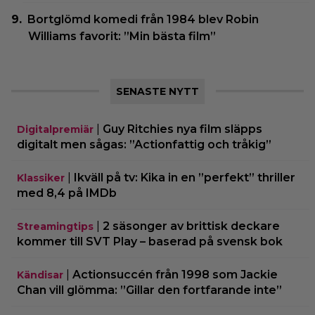
Bortglömd komedi från 1984 blev Robin
Williams favorit: ”Min bästa film”
SENASTE NYTT
|
Guy Ritchies nya film släpps
Digitalpremiär
digitalt men sågas: ”Actionfattig och tråkig”
|
Ikväll på tv: Kika in en ”perfekt” thriller
Klassiker
med 8,4 på IMDb
|
2 säsonger av brittisk deckare
Streamingtips
kommer till SVT Play – baserad på svensk bok
|
Actionsuccén från 1998 som Jackie
Kändisar
Chan vill glömma: ”Gillar den fortfarande inte”