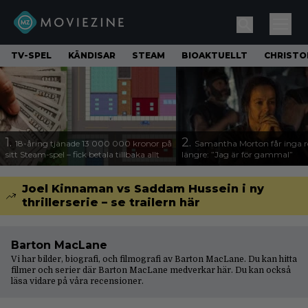
TV-SPEL
KÄNDISAR
STEAM
BIOAKTUELLT
CHRISTO
1.
2.
18-åring tjänade 13 000 000 kronor på
Samantha Morton får inga ro
sitt Steam-spel – fick betala tillbaka allt
längre: ”Jag är för gammal”
Joel Kinnaman vs Saddam Hussein i ny
thrillerserie – se trailern här
Barton MacLane
Vi har bilder, biografi, och filmografi av Barton MacLane. Du kan hitta
filmer och serier där Barton MacLane medverkar här. Du kan också
läsa vidare på våra
recensioner
.