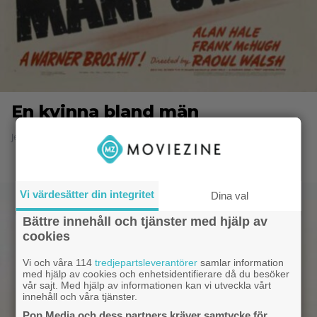
En kvinna bland män
Jesper Ström - 8.6.2014 20:52
Vi värdesätter din integritet
Dina val
Bättre innehåll och tjänster med hjälp av
cookies
Vi och våra 114
tredjepartsleverantörer
samlar information
med hjälp av cookies och enhetsidentifierare då du besöker
vår sajt. Med hjälp av informationen kan vi utveckla vårt
innehåll och våra tjänster.
Pop Media och dess partners kräver samtycke för