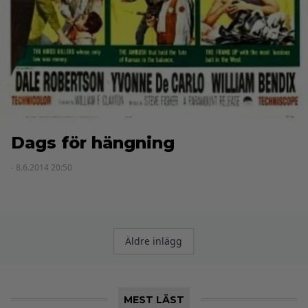
Dags för hängning
- 8.6.2014 20:50
Inläggsnavigering
Äldre inlägg
MEST LÄST