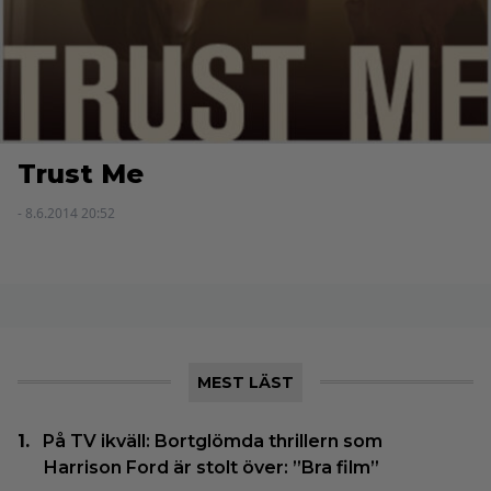
Trust Me
- 8.6.2014 20:52
MEST LÄST
På TV ikväll: Bortglömda thrillern som
Harrison Ford är stolt över: ”Bra film”