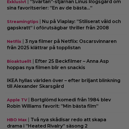
|
”Svärtan”-stjärnan Linus Rogsgård om
Exklusivt
sina favoritserier: ”En av de bästa…”
|
Nu på Viaplay: ”Stiliserat våld och
Streamingtips
gapskratt” i oförutsägbar thriller från 2008
|
3 nya filmer på Netflix: Oscarsvinnaren
Netflix
från 2025 klättrar på topplistan
|
Efter 25 Beckfilmer – Anna Asp
Bioaktuellt
hoppas nya filmen blir en snackis
IKEA hyllas världen över – efter briljant blinkning
till Alexander Skarsgård
|
Bortglömd komedi från 1984 blev
Apple TV
Robin Williams favorit: ”Min bästa film”
|
Två nya skådisar redo att skapa
HBO Max
drama i ”Heated Rivalry” säsong 2