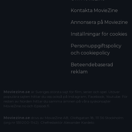
Kontakta MovieZine
Annonsera på Moviezine
Inställningar för cookies
Personuppgiftspolicy
och cookiepolicy
Beteendebaserad
reklam
Moviezine.se
är Sveriges största sajt för film, serier och spel. Utöver
populära sajten hittar du oss också på Instagram, Facebook, Youtube. För
resten av Norden hittar du samma ämnen på våra syskonsajter
MovieZine.no
och
Episodi.fi
.
Moviezine.se
drivs av MovieZine AB, Olofsgatan 18, 111 36 Stockholm
(org.nr 559200-1142). Chefredaktör
Alexander Kardelo
.