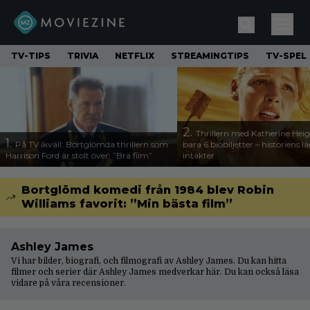
TV-TIPS
TRIVIA
NETFLIX
STREAMINGTIPS
TV-SPEL
2.
Thrillern med Katherine Heigl
1.
På TV ikväll: Bortglömda thrillern som
bara 6 biobiljetter – historiens l
Harrison Ford är stolt över: ”Bra film”
intäkter
Bortglömd komedi från 1984 blev Robin
Williams favorit: ”Min bästa film”
Ashley James
Vi har bilder, biografi, och filmografi av Ashley James. Du kan hitta
filmer och serier där Ashley James medverkar här. Du kan också läsa
vidare på våra
recensioner
.