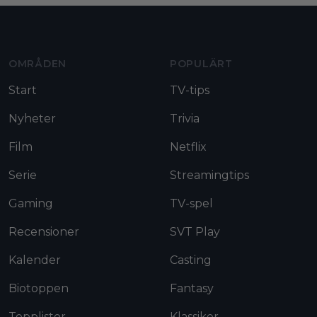
Moviezine footer navigation
OMRÅDEN
POPULÄRT
Start
TV-tips
Nyheter
Trivia
Film
Netflix
Serie
Streamingtips
Gaming
TV-spel
Recensioner
SVT Play
Kalender
Casting
Biotoppen
Fantasy
Topplistor
Klassiker