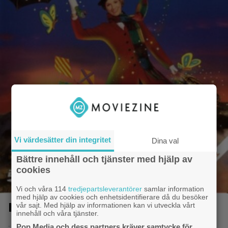
Vi värdesätter din integritet
Dina val
Bättre innehåll och tjänster med hjälp av
cookies
Vi och våra 114
tredjepartsleverantörer
samlar information
med hjälp av cookies och enhetsidentifierare då du besöker
Mary Poppins
vår sajt. Med hjälp av informationen kan vi utveckla vårt
innehåll och våra tjänster.
- 8.6.2014 20:50
Pop Media och dess partners kräver samtycke för