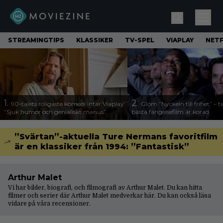
STREAMINGTIPS
KLASSIKER
TV-SPEL
VIAPLAY
NETF
1.
2.
90-talets roligaste komedi intar Viaplay:
Glöm ”Nyckeln till frihet” – t
”Sjuk humor och genialiskt manus”
bästa fängelsefilm är korad
”Svärtan”-aktuella Ture Nermans favoritfilm
är en klassiker från 1994: ”Fantastisk”
Arthur Malet
Vi har bilder, biografi, och filmografi av Arthur Malet. Du kan hitta
filmer och serier där Arthur Malet medverkar här. Du kan också läsa
vidare på våra
recensioner
.