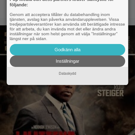
följande:
Genom att acceptera tillåter du databehandling inom
tjänsten, avslag kan påverka användarupplevelsen. Vissa
tredjepartsleverantörer kan använda sitt berättigade intresse
för att arbeta, du kan invända mot det eller ändra andra
inställningar när som helst genom att välja "Inställningar"
längst ner på sidan.
Godkänn alla
Inställningar
Dataskydd