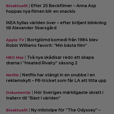
|
Efter 25 Beckfilmer – Anna Asp
Bioaktuellt
hoppas nya filmen blir en snackis
IKEA hyllas världen över – efter briljant blinkning
till Alexander Skarsgård
|
Bortglömd komedi från 1984 blev
Apple TV
Robin Williams favorit: ”Min bästa film”
|
Två nya skådisar redo att skapa
HBO Max
drama i ”Heated Rivalry” säsong 2
|
Netflix har stängt in en snubbe i en
Netflix
reklamskylt – PR-tricket som får LA att titta upp
|
Hör Sveriges märkligaste skratt i
Dokumentär
trailern till ”Bäst i världen”
|
Ny milstolpe för ”The Odyssey” –
Bioaktuellt