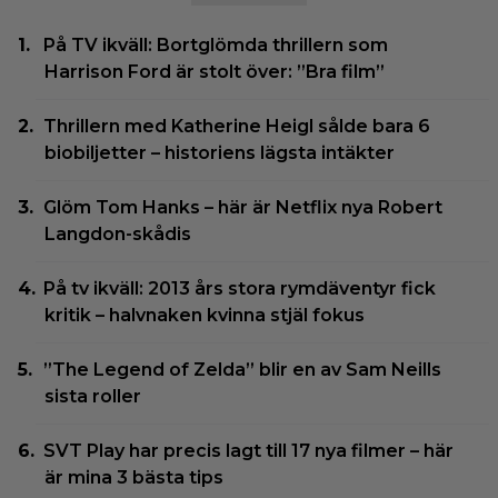
På TV ikväll: Bortglömda thrillern som
Harrison Ford är stolt över: ”Bra film”
Thrillern med Katherine Heigl sålde bara 6
biobiljetter – historiens lägsta intäkter
Glöm Tom Hanks – här är Netflix nya Robert
Langdon-skådis
På tv ikväll: 2013 års stora rymdäventyr fick
kritik – halvnaken kvinna stjäl fokus
”The Legend of Zelda” blir en av Sam Neills
sista roller
SVT Play har precis lagt till 17 nya filmer – här
är mina 3 bästa tips