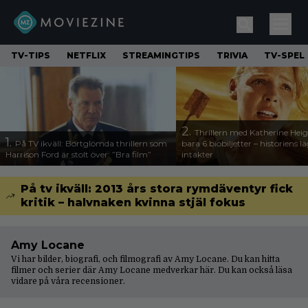
TV-TIPS
NETFLIX
STREAMINGTIPS
TRIVIA
TV-SPEL
2.
Thrillern med Katherine Heigl
1.
På TV ikväll: Bortglömda thrillern som
bara 6 biobiljetter – historiens l
Harrison Ford är stolt över: ”Bra film”
intäkter
På tv ikväll: 2013 års stora rymdäventyr fick
kritik – halvnaken kvinna stjäl fokus
Amy Locane
Vi har bilder, biografi, och filmografi av Amy Locane. Du kan hitta
filmer och serier där Amy Locane medverkar här. Du kan också läsa
vidare på våra
recensioner
.