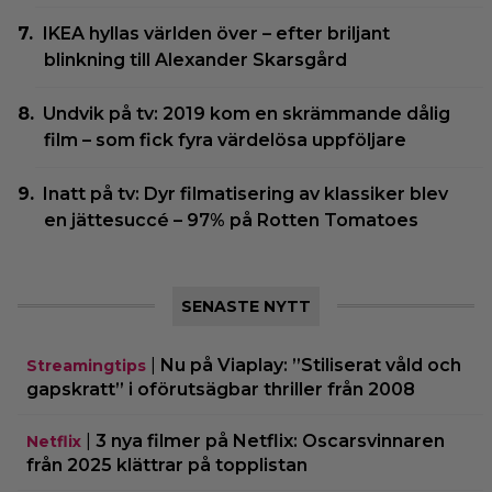
IKEA hyllas världen över – efter briljant
blinkning till Alexander Skarsgård
Undvik på tv: 2019 kom en skrämmande dålig
film – som fick fyra värdelösa uppföljare
Inatt på tv: Dyr filmatisering av klassiker blev
en jättesuccé – 97% på Rotten Tomatoes
SENASTE NYTT
|
Nu på Viaplay: ”Stiliserat våld och
Streamingtips
gapskratt” i oförutsägbar thriller från 2008
|
3 nya filmer på Netflix: Oscarsvinnaren
Netflix
från 2025 klättrar på topplistan