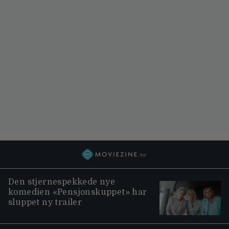
Den stjernespekkede nye
komedien «Pensjonskuppet» har
sluppet ny trailer