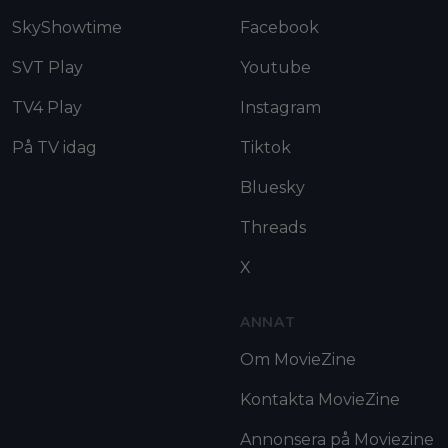
SkyShowtime
Facebook
SVT Play
Youtube
TV4 Play
Instagram
På TV idag
Tiktok
Bluesky
Threads
X
ANNAT
Om MovieZine
Kontakta MovieZine
Annonsera på Moviezine