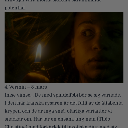
utnyttjat våra mörka skogars skrämmande
potential.
4. Vermin – 8 mars
Imse vimse… De med spindelfobi bör se sig varnade.
I den här franska rysaren är det fullt av de åttabenta
krypen och de är inga små, ofarliga varianter vi
snackar om. Här tar en ensam, ung man (Théo
Christine) med förkärlek till exotiska djur med sig