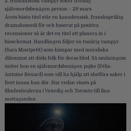
2. Humanistisk vampyr söker frivillig
självmordsbenägen person – 29 mars
Årets bästa titel står en kanadensisk, franskspråkig
dramakomedi för och baserat på positiva
recensioner så är det en titel att planera in i
bioschemat. Handlingen följer en tonårig vampyr
(Sara Montpetit) som kämpar med moraliska
dilemmat att döda folk för deras blod. Så småningom
möter hon en självmordsbenägen pojke (Félix-
Antoine Bénard) som vill ha hjälp att slutföra saker i
livet innan han dör. Har redan visats på
filmfestivalerna i Venedig och Toronto till fina
mottaganden.