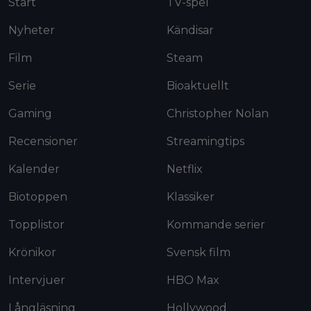
Start
TV-spel
Nyheter
Kändisar
Film
Steam
Serie
Bioaktuellt
Gaming
Christopher Nolan
Recensioner
Streamingtips
Kalender
Netflix
Biotoppen
Klassiker
Topplistor
Kommande serier
Krönikor
Svensk film
Intervjuer
HBO Max
Långläsning
Hollywood