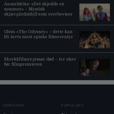
Anmeldelse: «Det skjedde en
sommer» – Mystisk
skjærgårdsidyll som overbeviser
Glem «The Odyssey» – dette kan
bli årets mest episke filmeventyr
Skrekkfilmregissør død – tre uker
før filmpremieren
Moviezine footer navigation
OMRÅDEN
POPULÄRT