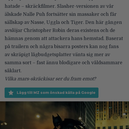
hatade – skräckfilmer. Slasher-versionen av vår
älskade Nalle Puh fortsätter sin massaker och får
sällskap av Nasse, Uggla och Tiger. Den här gången
avslöjar Christopher Robin deras existens och de
hämnas genom att attackera hans hemstad. Baserat
på trailern och
några bisarra posters
kan nog fans
av skräpigt lågbudgetsplatter vänta sig mer av
samma sort – fast ännu blodigare och våldsammare
såklart.
Vilka mars-skräckisar ser du fram emot?
Lägg till MZ som önskad källa på Google