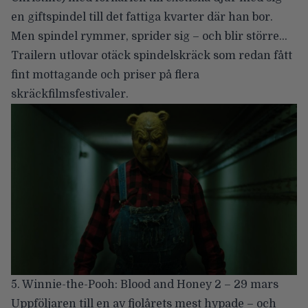
en giftspindel till det fattiga kvarter där han bor.
Men spindel rymmer, sprider sig – och blir större…
Trailern utlovar otäck spindelskräck
som redan fått
fint mottagande och priser på flera
skräckfilmsfestivaler.
5. Winnie-the-Pooh: Blood and Honey 2 – 29 mars
Uppföljaren till en av fjolårets mest hypade – och