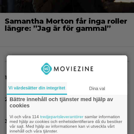
Samantha Morton får inga roller
längre: ”Jag är för gammal”
MEST LÄST
18-åring tjänade 13 000 000 kronor på sitt
Steam-spel – fick betala tillbaka allt
Vi värdesätter din integritet
Dina val
Bättre innehåll och tjänster med hjälp av
Joel Kinnaman vs Saddam Hussein i ny
cookies
thrillerserie – se trailern här
Vi och våra 114
tredjepartsleverantörer
samlar information
Samantha Morton får inga roller längre: ”Jag
med hjälp av cookies och enhetsidentifierare då du besöker
vår sajt. Med hjälp av informationen kan vi utveckla vårt
är för gammal”
innehåll och våra tjänster.