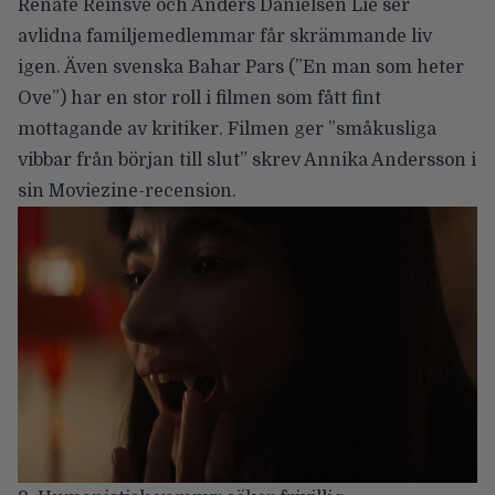
Renate Reinsve och Anders Danielsen Lie ser
avlidna familjemedlemmar får skrämmande liv
igen. Även svenska Bahar Pars (”En man som heter
Ove”) har en stor roll i filmen som fått
fint
mottagande av kritiker
. Filmen ger ”småkusliga
vibbar från början till slut” skrev Annika Andersson i
sin
Moviezine-recension
.