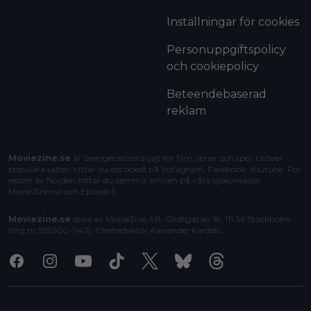
Inställningar för cookies
Personuppgiftspolicy
och cookiepolicy
Beteendebaserad
reklam
Moviezine.se
är Sveriges största sajt för film, serier och spel. Utöver
populära sajten hittar du oss också på Instagram, Facebook, Youtube. För
resten av Norden hittar du samma ämnen på våra syskonsajter
MovieZine.no
och
Episodi.fi
.
Moviezine.se
drivs av MovieZine AB, Olofsgatan 18, 111 36 Stockholm
(org.nr 559200-1142). Chefredaktör
Alexander Kardelo
.
Facebook
Instagram
Youtube
Tiktok
X
Bluesky
Threads