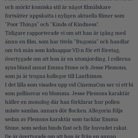
och mörkt komiska stil är något filmälskare
fortsätter uppskatta i nyligen aktuella filmer som
”Poor Things” och ”Kinds of Kindness”.
Tidigare rapporterade vi om att han
är igång med
ännu en film
, som har titeln
”Bugonia”
och handlar
om två män som kidnappar VD:n för ett företag,
övertygade om att hon är en utomjording. I rollerna
syns bland annat
Emma Stone
och
Jesse Plemons,
som ju är trogna kollegor till Lanthimos.
I det lilla som visades upp vid CinemaCon ser vi ett bi
som pollinerar en blomma. Jesse Plemons karaktär
håller en monolog där han förklarar hur pollen
måste samlas, annars dör flocken. Allegorin följs
sedan av Plemons karaktär som tacklar Emma
Stone, som sedan binds fast och får huvudet rakat.
De är övertygade om att hon är från en annan