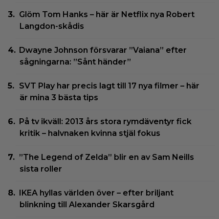
Glöm Tom Hanks – här är Netflix nya Robert
Langdon-skådis
Dwayne Johnson försvarar ”Vaiana” efter
sågningarna: ”Sånt händer”
SVT Play har precis lagt till 17 nya filmer – här
är mina 3 bästa tips
På tv ikväll: 2013 års stora rymdäventyr fick
kritik – halvnaken kvinna stjäl fokus
”The Legend of Zelda” blir en av Sam Neills
sista roller
IKEA hyllas världen över – efter briljant
blinkning till Alexander Skarsgård