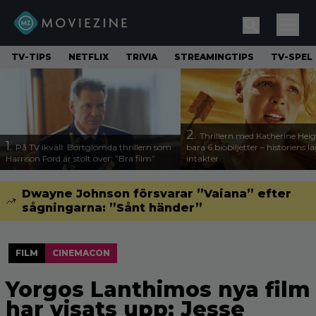
TV-TIPS
NETFLIX
TRIVIA
STREAMINGTIPS
TV-SPEL
2.
Thrillern med Katherine Heigl
1.
På TV ikväll: Bortglömda thrillern som
bara 6 biobiljetter – historiens l
Harrison Ford är stolt över: ”Bra film”
intäkter
Dwayne Johnson försvarar ”Vaiana” efter
sågningarna: ”Sånt händer”
FILM
CINEMACON
Yorgos Lanthimos nya film
har visats upp: Jesse