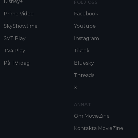
Disney+
FÖLJ OSS
Prime Video
Facebook
SkyShowtime
Youtube
SVT Play
Instagram
TV4 Play
Tiktok
På TV idag
Bluesky
Threads
X
ANNAT
Om MovieZine
Kontakta MovieZine