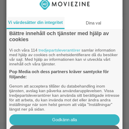
|
Efter 25 Beckfilmer – Anna Asp
Bioaktuellt
hoppas nya filmen blir en snackis
IKEA hyllas världen över – efter briljant blinkning
Vi värdesätter din integritet
Dina val
till Alexander Skarsgård
Bättre innehåll och tjänster med hjälp av
cookies
|
Bortglömd komedi från 1984 blev
Apple TV
Robin Williams favorit: ”Min bästa film”
Vi och våra 114
tredjepartsleverantörer
samlar information
med hjälp av cookies och enhetsidentifierare då du besöker
|
Två nya skådisar redo att skapa
HBO Max
vår sajt. Med hjälp av informationen kan vi utveckla vårt
innehåll och våra tjänster.
drama i ”Heated Rivalry” säsong 2
Pop Media och dess partners kräver samtycke för
följande:
|
Netflix har stängt in en snubbe i en
Netflix
reklamskylt – PR-tricket som får LA att titta upp
Genom att acceptera tillåter du databehandling inom
tjänsten, avslag kan påverka användarupplevelsen. Vissa
tredjepartsleverantörer kan använda sitt berättigade intresse
|
Hör Sveriges märkligaste skratt i
Dokumentär
för att arbeta, du kan invända mot det eller ändra andra
inställningar när som helst genom att välja "Inställningar"
trailern till ”Bäst i världen”
längst ner på sidan.
Godkänn alla