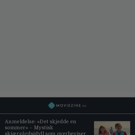
Anmeldelse: «Det skjedde en
sommer» – Mystisk
skjærgårdsidyll som overbeviser