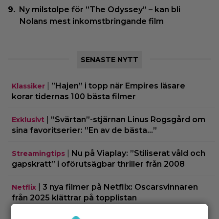
Ny milstolpe för ”The Odyssey” – kan bli
Nolans mest inkomstbringande film
SENASTE NYTT
|
”Hajen” i topp när Empires läsare
Klassiker
korar tidernas 100 bästa filmer
|
”Svärtan”-stjärnan Linus Rogsgård om
Exklusivt
sina favoritserier: ”En av de bästa…”
|
Nu på Viaplay: ”Stiliserat våld och
Streamingtips
gapskratt” i oförutsägbar thriller från 2008
|
3 nya filmer på Netflix: Oscarsvinnaren
Netflix
från 2025 klättrar på topplistan