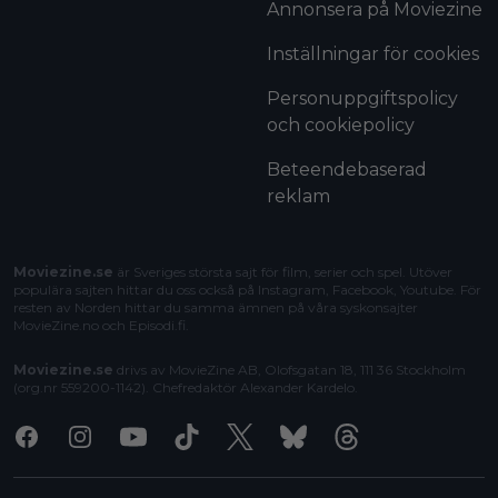
Annonsera på Moviezine
Inställningar för cookies
Personuppgiftspolicy
och cookiepolicy
Beteendebaserad
reklam
Moviezine.se
är Sveriges största sajt för film, serier och spel. Utöver
populära sajten hittar du oss också på Instagram, Facebook, Youtube. För
resten av Norden hittar du samma ämnen på våra syskonsajter
MovieZine.no
och
Episodi.fi
.
Moviezine.se
drivs av MovieZine AB, Olofsgatan 18, 111 36 Stockholm
(org.nr 559200-1142). Chefredaktör
Alexander Kardelo
.
Facebook
Instagram
Youtube
Tiktok
X
Bluesky
Threads