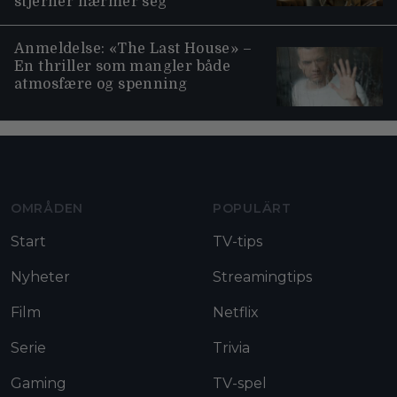
stjerner nærmer seg
Anmeldelse: «The Last House» –
En thriller som mangler både
atmosfære og spenning
Moviezine footer navigation
OMRÅDEN
POPULÄRT
Start
TV-tips
Nyheter
Streamingtips
Film
Netflix
Serie
Trivia
Gaming
TV-spel