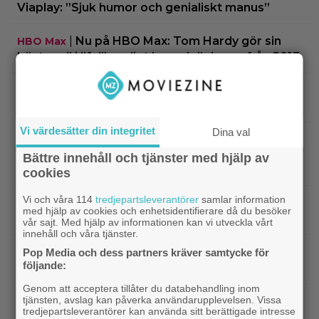
Viaplay: ”Sjuk humor och genialiskt manus”
|
Nu på HBO Max: Tom Hardy gör sin
HBO Max
bästa roll i ”fullkomligt lysande” drama från 2013
|
Kvällens tv-tips: Du kan inte ana
Streamingtips
vem som är mördaren i ”Beck” nummer 20
Vi värdesätter din integritet
Dina val
|
På tv ikväll: En av Nolans
Christopher Nolan
bästa filmer fyller 20 – gick nästan till en annan
Bättre innehåll och tjänster med hjälp av
regissör
cookies
Vi och våra 114
tredjepartsleverantörer
samlar information
|
På tv ikväll: Edward Norton gjorde sin
TV-spel
med hjälp av cookies och enhetsidentifierare då du besöker
hyllade filmdebut i denna skarpa thriller
vår sajt. Med hjälp av informationen kan vi utveckla vårt
innehåll och våra tjänster.
|
Sista säsongen av ”The Witcher”
Fantasy
Pop Media och dess partners kräver samtycke för
följande:
försenas – släpps 2027
Genom att acceptera tillåter du databehandling inom
tjänsten, avslag kan påverka användarupplevelsen. Vissa
|
Nu på Netflix: Tidlös krigsklassiker från
Netflix
tredjepartsleverantörer kan använda sitt berättigade intresse
1961 fick fullpott