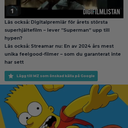
Läs också:
Digitalpremiär för årets största
superhjältefilm – lever ”Superman” upp till
hypen?
Läs också:
Streamar nu: En av 2024 års mest
unika feelgood-filmer – som du garanterat inte
har sett
Lägg till MZ som önskad källa på Google