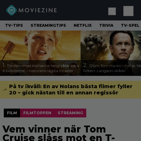
TV-TIPS
STREAMINGTIPS
NETFLIX
TRIVIA
TV-SPEL
1.
2.
Thrillern med Katherine Heigl sålde bara
Glöm Tom Hanks – här är Net
6 biobiljetter – historiens lägsta intäkter
Robert Langdon-skådis
På tv ikväll: En av Nolans bästa filmer fyller
20 – gick nästan till en annan regissör
FILM
FILMTOPPEN
STREAMING
Vem vinner när Tom
Cruise slåss mot en T-