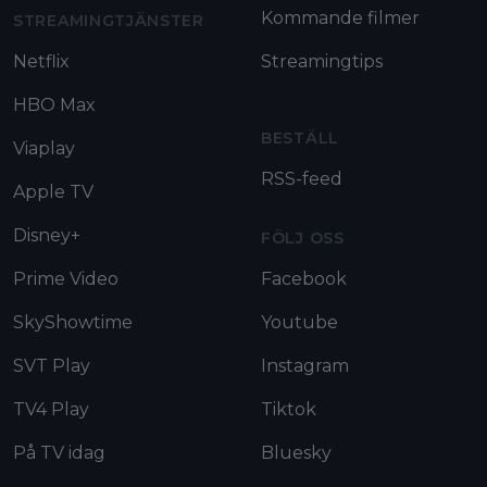
Kommande filmer
STREAMINGTJÄNSTER
Netflix
Streamingtips
HBO Max
BESTÄLL
Viaplay
RSS-feed
Apple TV
Disney+
FÖLJ OSS
Prime Video
Facebook
SkyShowtime
Youtube
SVT Play
Instagram
TV4 Play
Tiktok
På TV idag
Bluesky