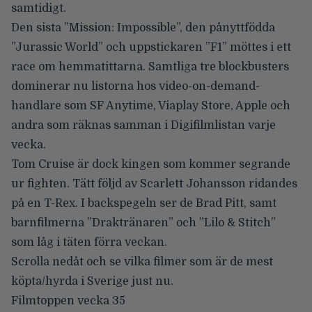
samtidigt.
Den sista ”Mission: Impossible”, den pånyttfödda
”Jurassic World” och uppstickaren ”F1” möttes i ett
race om hemmatittarna. Samtliga tre blockbusters
dominerar nu listorna hos video-on-demand-
handlare som SF Anytime, Viaplay Store, Apple och
andra som räknas samman i Digifilmlistan varje
vecka.
Tom Cruise är dock kingen som kommer segrande
ur fighten. Tätt följd av Scarlett Johansson ridandes
på en T-Rex. I backspegeln ser de Brad Pitt, samt
barnfilmerna ”Draktränaren” och ”Lilo & Stitch”
som låg i täten förra veckan.
Scrolla nedåt och se vilka filmer som är de mest
köpta/hyrda i Sverige just nu.
Filmtoppen vecka 35