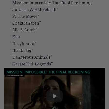
”Mission: Impossible: The Final Reckoning”
”Jurassic World Rebirth”
”F1 The Movie”
”Draktränaren”
”Lilo & Stitch”
”Elio”
”Greyhound”
”Black Bag”
”Dangerous Animals”
”Karate Kid: Legends”