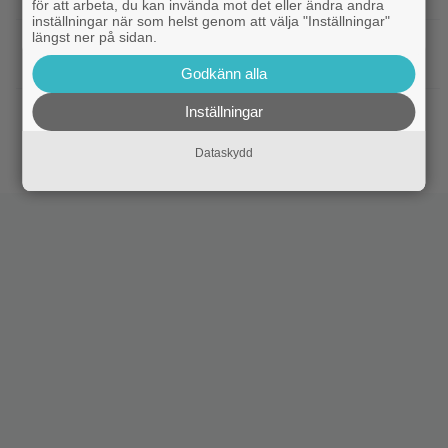
för att arbeta, du kan invända mot det eller ändra andra
inställningar när som helst genom att välja "Inställningar"
längst ner på sidan.
|
”Hajen” i topp när Empires läsare
Klassiker
korar tidernas 100 bästa filmer
Godkänn alla
Inställningar
|
”Svärtan”-stjärnan Linus Rogsgård om
Exklusivt
sina favoritserier: ”En av de bästa…”
Dataskydd