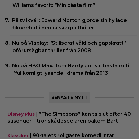
Williams favorit: ”Min bästa film”
På tv ikväll: Edward Norton gjorde sin hyllade
filmdebut i denna skarpa thriller
Nu på Viaplay: ”Stiliserat våld och gapskratt” i
oförutsägbar thriller från 2008
Nu på HBO Max: Tom Hardy gör sin bästa roll i
”fullkomligt lysande” drama från 2013
SENASTE NYTT
|
”The Simpsons” kan ta slut efter 40
Disney Plus
säsonger – tror skådespelaren bakom Bart
|
90-talets roligaste komedi intar
Klassiker