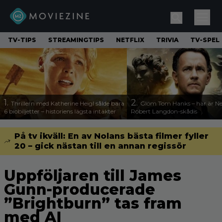
TV-TIPS
STREAMINGTIPS
NETFLIX
TRIVIA
TV-SPEL
1.
2.
Thrillern med Katherine Heigl sålde bara
Glöm Tom Hanks – här är Net
6 biobiljetter – historiens lägsta intäkter
Robert Langdon-skådis
På tv ikväll: En av Nolans bästa filmer fyller
20 – gick nästan till en annan regissör
Uppföljaren till James
Gunn-producerade
”Brightburn” tas fram
med AI