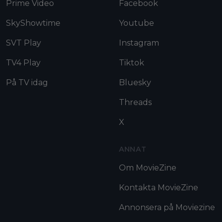
Prime Video
Facebook
SkyShowtime
Youtube
SVT Play
Instagram
TV4 Play
Tiktok
På TV idag
Bluesky
Threads
X
ANNAT
Om MovieZine
Kontakta MovieZine
Annonsera på Moviezine