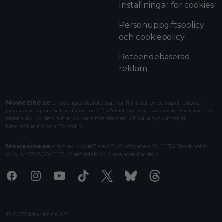
Inställningar för cookies
Personuppgiftspolicy
och cookiepolicy
Beteendebaserad
reklam
Moviezine.se
är Sveriges största sajt för film, serier och spel. Utöver
populära sajten hittar du oss också på Instagram, Facebook, Youtube. För
resten av Norden hittar du samma ämnen på våra syskonsajter
MovieZine.no
och
Episodi.fi
.
Moviezine.se
drivs av MovieZine AB, Olofsgatan 18, 111 36 Stockholm
(org.nr 559200-1142). Chefredaktör
Alexander Kardelo
.
Facebook
Instagram
Youtube
Tiktok
X
Bluesky
Threads
© 2025 Moviezine AB