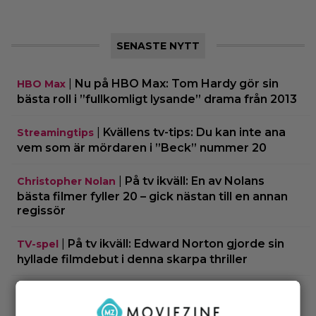
SENASTE NYTT
|
Nu på HBO Max: Tom Hardy gör sin
HBO Max
bästa roll i ”fullkomligt lysande” drama från 2013
|
Kvällens tv-tips: Du kan inte ana
Streamingtips
vem som är mördaren i ”Beck” nummer 20
|
På tv ikväll: En av Nolans
Christopher Nolan
bästa filmer fyller 20 – gick nästan till en annan
regissör
|
På tv ikväll: Edward Norton gjorde sin
TV-spel
hyllade filmdebut i denna skarpa thriller
|
Sista säsongen av ”The Witcher”
Fantasy
försenas – släpps 2027