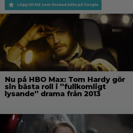
Lägg till MZ som önskad källa på Google
Nu på HBO Max: Tom Hardy gör
sin bästa roll i ”fullkomligt
lysande” drama från 2013