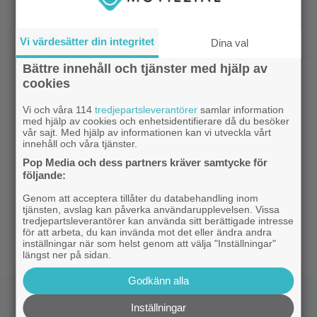
|
Nu på Netflix: Tidlös krigsklassiker från
Netflix
1961 fick fullpott
Vi värdesätter din integritet
Dina val
Bättre innehåll och tjänster med hjälp av
|
”Hajen” i topp när Empires läsare
Klassiker
cookies
korar tidernas 100 bästa filmer
Vi och våra 114
tredjepartsleverantörer
samlar information
med hjälp av cookies och enhetsidentifierare då du besöker
|
”Svärtan”-stjärnan Linus Rogsgård om
Exklusivt
vår sajt. Med hjälp av informationen kan vi utveckla vårt
sina favoritserier: ”En av de bästa…”
innehåll och våra tjänster.
Pop Media och dess partners kräver samtycke för
|
Nu på Viaplay: ”Stiliserat våld och
Streamingtips
följande:
gapskratt” i oförutsägbar thriller från 2008
Genom att acceptera tillåter du databehandling inom
tjänsten, avslag kan påverka användarupplevelsen. Vissa
|
3 nya filmer på Netflix: Oscarsvinnaren
Netflix
tredjepartsleverantörer kan använda sitt berättigade intresse
för att arbeta, du kan invända mot det eller ändra andra
från 2025 klättrar på topplistan
inställningar när som helst genom att välja "Inställningar"
längst ner på sidan.
Godkänn alla
Inställningar