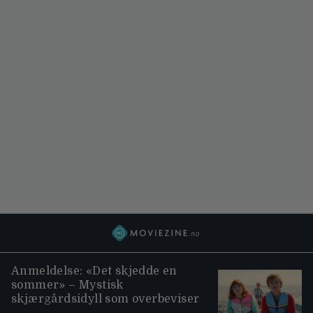
Anmeldelse: «Det skjedde en
sommer» – Mystisk
skjærgårdsidyll som overbeviser