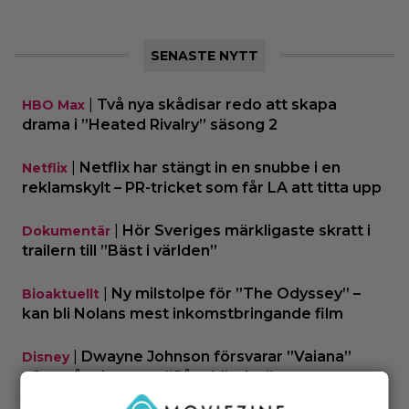
SENASTE NYTT
|
Två nya skådisar redo att skapa
HBO Max
drama i ”Heated Rivalry” säsong 2
|
Netflix har stängt in en snubbe i en
Netflix
reklamskylt – PR-tricket som får LA att titta upp
|
Hör Sveriges märkligaste skratt i
Dokumentär
trailern till ”Bäst i världen”
|
Ny milstolpe för ”The Odyssey” –
Bioaktuellt
kan bli Nolans mest inkomstbringande film
|
Dwayne Johnson försvarar ”Vaiana”
Disney
efter sågningarna: ”Sånt händer”