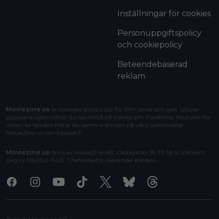
Inställningar för cookies
Personuppgiftspolicy
och cookiepolicy
Beteendebaserad
reklam
Moviezine.se
är Sveriges största sajt för film, serier och spel. Utöver
populära sajten hittar du oss också på Instagram, Facebook, Youtube. För
resten av Norden hittar du samma ämnen på våra syskonsajter
MovieZine.no
och
Episodi.fi
.
Moviezine.se
drivs av MovieZine AB, Olofsgatan 18, 111 36 Stockholm
(org.nr 559200-1142). Chefredaktör
Alexander Kardelo
.
Facebook
Instagram
Youtube
Tiktok
X
Bluesky
Threads