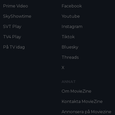
Prime Video
Facebook
SkyShowtime
Youtube
SVT Play
Instagram
TV4 Play
Tiktok
På TV idag
Bluesky
Threads
X
ANNAT
Om MovieZine
Kontakta MovieZine
Annonsera på Moviezine