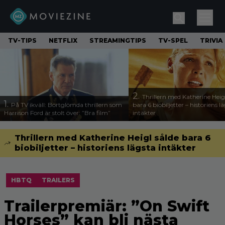
TV-TIPS
NETFLIX
STREAMINGTIPS
TV-SPEL
TRIVIA
2.
Thrillern med Katherine Heigl
1.
På TV ikväll: Bortglömda thrillern som
bara 6 biobiljetter – historiens l
Harrison Ford är stolt över: ”Bra film”
intäkter
Thrillern med Katherine Heigl sålde bara 6
biobiljetter – historiens lägsta intäkter
HBTQ
TRAILERS
Trailerpremiär: ”On Swift
Horses” kan bli nästa