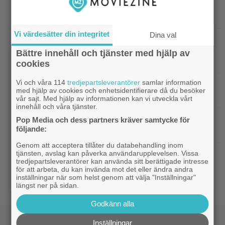
|
Undvik på tv: 2019 kom en skrämmande
TV-tips
dålig film – som fick fyra värdelösa uppföljare
Vi värdesätter din integritet
Dina val
|
Inatt på tv: Dyr filmatisering av
Klassiker
klassiker blev en jättesuccé – 97% på Rotten
Bättre innehåll och tjänster med hjälp av
Tomatoes
cookies
Vi och våra 114
tredjepartsleverantörer
samlar information
|
Svensk superhjältefilm landar på HBO
HBO Max
med hjälp av cookies och enhetsidentifierare då du besöker
Max idag: ”Oväntat charmig”
vår sajt. Med hjälp av informationen kan vi utveckla vårt
innehåll och våra tjänster.
|
En av tidernas bästa komedifilmer
Pop Media och dess partners kräver samtycke för
Klassiker
följande:
fyller 100 år – streama den hos SVT Play
Genom att acceptera tillåter du databehandling inom
tjänsten, avslag kan påverka användarupplevelsen. Vissa
|
Kvällens tv-tips: En nästan perfekt
Disney
tredjepartsleverantörer kan använda sitt berättigade intresse
Pixarfilm kom 2007 – nu för första gången på
för att arbeta, du kan invända mot det eller ändra andra
SVT
inställningar när som helst genom att välja "Inställningar"
längst ner på sidan.
Godkänn alla
Inställningar