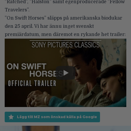
”Ratched”, ”Halston” samt egenproducerade ”Fellow
Travelers”.
”On Swift Horses” släpps på amerikanska biodukar
den 25 april. Vi har ännu inget svenskt
premiärdatum, men däremot en rykande het trailer:
Lägg till MZ som önskad källa på Google