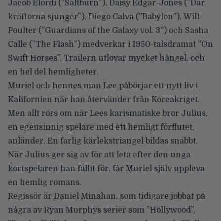
Jacob Elordi
(”Saltburn”),
Daisy Edgar-Jones
(”Där
kräftorna sjunger”),
Diego Calva
(”Babylon”),
Will
Poulter
(”Guardians of the Galaxy vol. 3”) och
Sasha
Calle
(”The Flash”) medverkar i 1950-talsdramat ”On
Swift Horses”. Trailern utlovar mycket hångel, och
en hel del hemligheter.
Muriel och hennes man Lee påbörjar ett nytt liv i
Kalifornien när han återvänder från Koreakriget.
Men allt rörs om när Lees karismatiske bror Julius,
en egensinnig spelare med ett hemligt förflutet,
anländer. En farlig kärlekstriangel bildas snabbt.
När Julius ger sig av för att leta efter den unga
kortspelaren han fallit för, får Muriel själv uppleva
en hemlig romans.
Regissör är
Daniel Minahan
, som tidigare jobbat på
några av Ryan Murphys serier som ”Hollywood”,