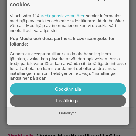
cookies
|
Ikväll på tv: Storslaget fantasy-äventyr
TV-tips
Vi och våra 114
tredjepartsleverantörer
samlar information
från 2015 blev en dyr flopp
med hjälp av cookies och enhetsidentifierare då du besöker
vår sajt. Med hjälp av informationen kan vi utveckla vårt
innehåll och våra tjänster.
|
EA tillhör Saudiarabien och Jared
TV-spel
Kushner nu – ”blodbad” väntar
Pop Media och dess partners kräver samtycke för
följande:
|
Biopremiär för Jackie Chans nya
Bioaktuellt
Genom att acceptera tillåter du databehandling inom
actionrökare – och snart filmas uppföljaren
tjänsten, avslag kan påverka användarupplevelsen. Vissa
tredjepartsleverantörer kan använda sitt berättigade intresse
för att arbeta, du kan invända mot det eller ändra andra
|
Filmpostern var för läskig – Warner Bros
Skräck
inställningar när som helst genom att välja "Inställningar"
längst ner på sidan.
får skäll
Godkänn alla
|
Experter väljer ut tidernas 100 bästa tv-
TV-spel
spel: ”The Last of Us” på plats 2
Inställningar
Dataskydd
|
Nästa ”Insidious” får svensk biopremiär
Skräck
om bara 2 veckor
|
”Spider-Man: Brand New Day” tar
Bioaktuellt