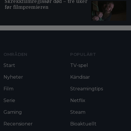
Skrekkfilmregissør død – tre uker
før filmpremieren
Moviezine footer navigation
OMRÅDEN
POPULÄRT
Start
TV-spel
Nyheter
Kändisar
Film
Streamingtips
Serie
Netflix
Gaming
Steam
Recensioner
Bioaktuellt