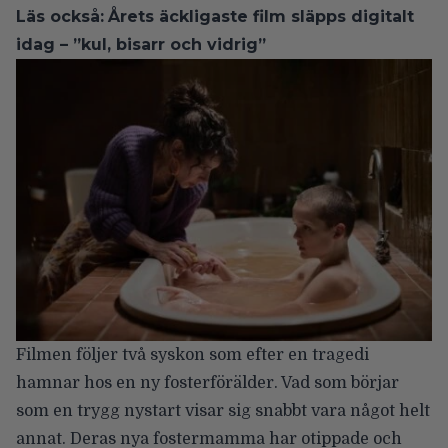
Läs också:
Årets äckligaste film släpps digitalt
idag – ”kul, bisarr och vidrig”
Filmen följer två syskon som efter en tragedi
hamnar hos en ny fosterförälder. Vad som börjar
som en trygg nystart visar sig snabbt vara något helt
annat. Deras nya fostermamma har otippade och