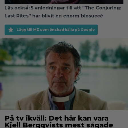
Läs också:
5 anledningar till att ”The Conjuring:
Last Rites” har blivit en enorm biosuccé
Lägg till MZ som önskad källa på Google
På tv ikväll: Det här kan vara
Kjell Bergqvists mest sågade