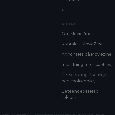
X
ANNAT
Om MovieZine
Kontakta MovieZine
Annonsera på Moviezine
Inställningar för cookies
Personuppgiftspolicy
och cookiepolicy
Beteendebaserad
reklam
Moviezine.se
är Sveriges största sajt för film, serier och spel. Utöver