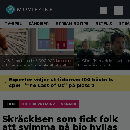
TV-SPEL
KÄNDISAR
STREAMINGTIPS
NETFLIX
STE
1.
2.
18-åring tjänade 13 000 000 kronor på
Glöm ”Harry Hole” – Netflix 
sitt Steam-spel – fick betala tillbaka allt
thrillerserie är svensk
Experter väljer ut tidernas 100 bästa tv-
spel: ”The Last of Us” på plats 2
FILM
DIGITALPREMIÄR
SKRÄCK
Skräckisen som fick folk
att svimma på bio hyllas