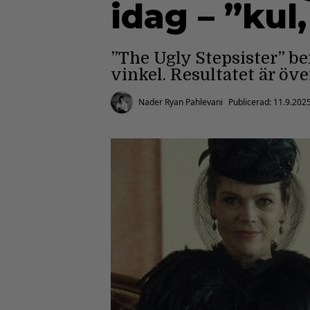
idag – ”kul,
”The Ugly Stepsister” b
vinkel. Resultatet är öve
Nader Ryan Pahlevani
Publicerad:
11.9.202