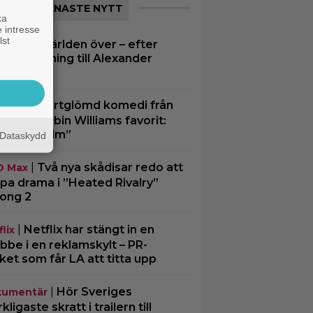
SENASTE NYTT
ka
 intresse
lst
A hyllas världen över – efter
ljant blinkning till Alexander
rsgård
|
Bortglömd komedi från
le TV
4 blev Robin Williams favorit:
n bästa film”
Dataskydd
|
Två nya skådisar redo att
O Max
pa drama i ”Heated Rivalry”
ong 2
|
Netflix har stängt in en
lix
bbe i en reklamskylt – PR-
cket som får LA att titta upp
|
Hör Sveriges
umentär
ligaste skratt i trailern till