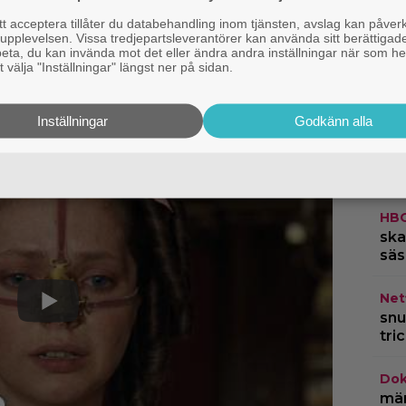
tsideal och Askungens fula styvsyster?
 acceptera tillåter du databehandling inom tjänsten, avslag kan påver
pplevelsen. Vissa tredjepartsleverantörer kan använda sitt berättigade
e Substance” blir det både kul, bisarrt
rbeta, du kan invända mot det eller ändra andra inställningar när som he
IKE
 välja "Inställningar" längst ner på sidan.
bri
Ska
å digitala VOD-tjänster (video on
Inställningar
Godkänn alla
liknande. Spana in trailern:
App
198
”Mi
HB
ska
säs
Netf
snu
tri
Dok
märk