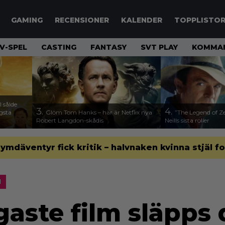
GAMING
RECENSIONER
KALENDER
TOPPLISTO
V-SPEL
CASTING
FANTASY
SVT PLAY
KOMMAN
 sålde
3.
4.
ägsta
Glöm Tom Hanks – här är Netflix nya
”The Legend of Ze
Robert Langdon-skådis
Neills sista roller
 rymdäventyr fick kritik – halvnaken kvinna stjäl f
M
gaste film släpps d