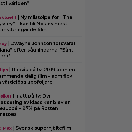
st i världen”
|
Ny milstolpe för ”The
aktuellt
ssey” – kan bli Nolans mest
omstbringande film
|
Dwayne Johnson försvarar
ney
iana” efter sågningarna: ”Sånt
der”
|
Undvik på tv: 2019 kom en
tips
ämmande dålig film – som fick
a värdelösa uppföljare
|
Inatt på tv: Dyr
ssiker
matisering av klassiker blev en
tesuccé – 97% på Rotten
matoes
|
Svensk superhjältefilm
O Max