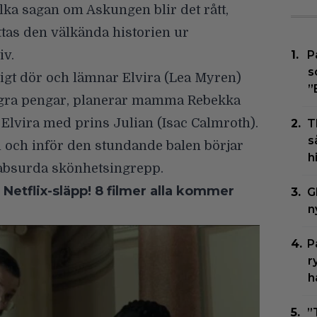
lka sagan om Askungen blir det rått,
ttas den välkända historien ur
iv.
P
s
gt dör och lämnar Elvira (
Lea Myren
)
”
ra pengar, planerar mamma Rebekka
rt Elvira med prins Julian (
Isac Calmroth
).
T
s
l och inför den stundande balen börjar
h
 absurda skönhetsingrepp.
Netflix-släpp! 8 filmer alla kommer
G
n
P
r
h
”