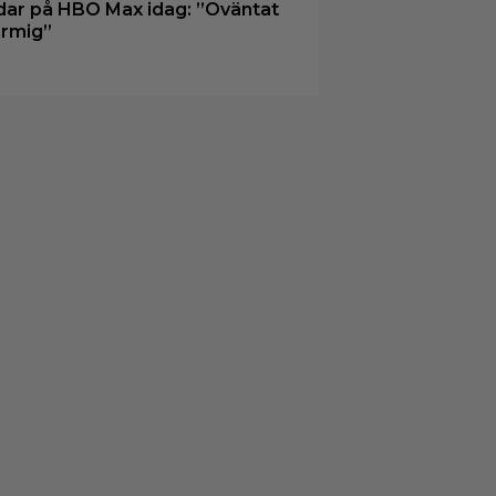
dar på HBO Max idag: ”Oväntat
rmig”