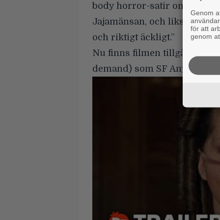
body horror-satir om skönhe
Genom att
användaru
Jajamänsan, och liksom i ”Th
för att a
genom att
och riktigt äckligt.”
Nu finns filmen tillgänglig p
demand) som SF Anytime och 