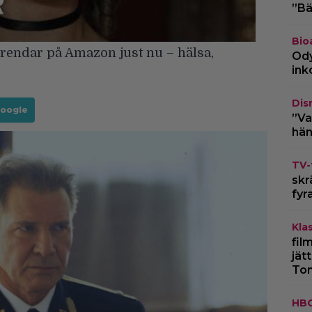
”Bä
Bio
rendar på Amazon just nu – hälsa,
Ody
ink
Dis
Google
”Va
hän
TV-
skr
fyr
Kla
fil
jät
To
HB