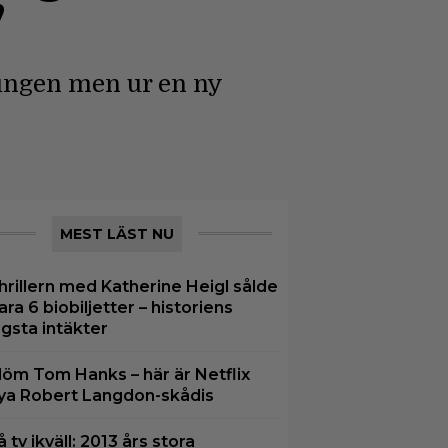
”
kungen men ur en ny
MEST LÄST NU
hrillern med Katherine Heigl sålde
ara 6 biobiljetter – historiens
ägsta intäkter
löm Tom Hanks – här är Netflix
ya Robert Langdon-skådis
å tv ikväll: 2013 års stora