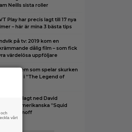
am Neills sista roller
VT Play har precis lagt till 17 nya
ilmer – här är mina 3 bästa tips
ndvik på tv: 2019 kom en
krämmande dålig film – som fick
yra värdelösa uppföljare
u vet vi vem som spelar skurken
anondorf i ”The Legend of
elda”
etflix har lagt ned David
inchers amerikanska ”Squid
ame”-spinoff
 och
eckla vårt