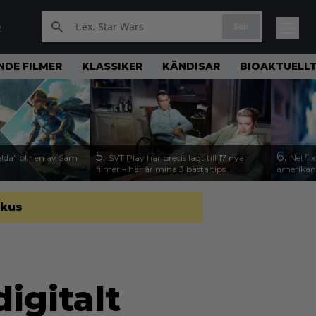
Sök
R
DE FILMER
KLASSIKER
KÄNDISAR
BIOAKTUELL
5.
6.
lda” blir en av Sam
SVT Play har precis lagt till 17 nya
Netfli
filmer – här är mina 3 bästa tips
amerikan
okus
igitalt