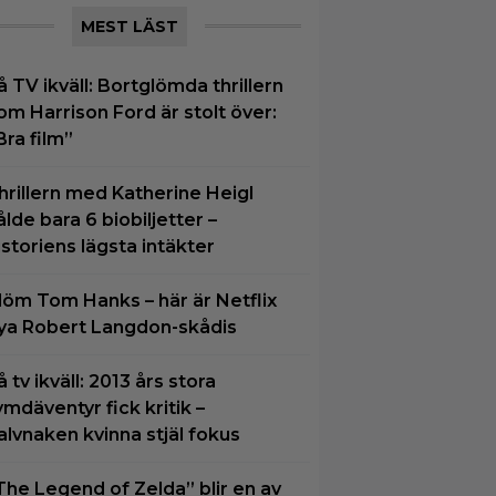
MEST LÄST
å TV ikväll: Bortglömda thrillern
om Harrison Ford är stolt över:
Bra film”
hrillern med Katherine Heigl
ålde bara 6 biobiljetter –
istoriens lägsta intäkter
löm Tom Hanks – här är Netflix
ya Robert Langdon-skådis
å tv ikväll: 2013 års stora
ymdäventyr fick kritik –
alvnaken kvinna stjäl fokus
The Legend of Zelda” blir en av