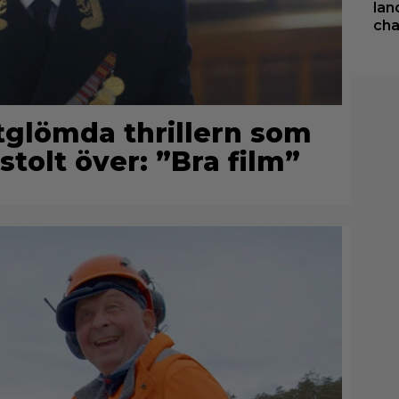
lan
cha
rtglömda thrillern som
stolt över: ”Bra film”