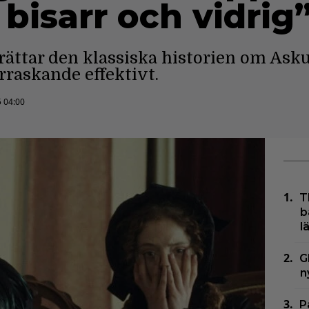
 bisarr och vidrig
erättar den klassiska historien om As
rraskande effektivt.
5 04:00
T
b
l
G
n
P