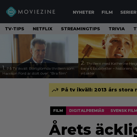
NYHETER
FILM
SERIER
TV-TIPS
NETFLIX
STREAMINGTIPS
TRIVIA
T
2.
Thrillern med Katherine Heigl
1.
På TV ikväll: Bortglömda thrillern som
bara 6 biobiljetter – historiens l
Harrison Ford är stolt över: ”Bra film”
intäkter
På tv ikväll: 2013 års stora
FILM
DIGITALPREMIÄR
SVENSK FIL
Årets äckli