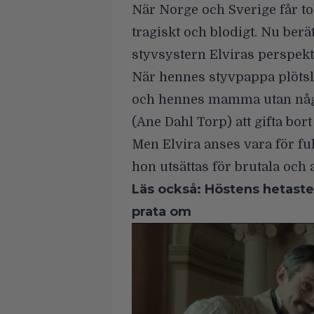
När Norge och Sverige får to
tragiskt och blodigt. Nu berä
styvsystern Elviras perspekt
När hennes styvpappa plötsli
och hennes mamma utan någ
(
Ane Dahl Torp
) att gifta bo
Men Elvira anses vara för fu
hon utsättas för brutala och
Läs också:
Höstens hetaste 
prata om