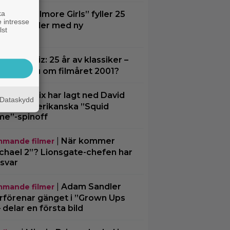
ka
|
”Gilmore Girls” fyller 25
O Max
 intresse
– återvänder med ny
lst
kumentär
|
Filmquiz: 25 år av klassiker –
z
 minns du om filmåret 2001?
|
Netflix har lagt ned David
lix
Dataskydd
chers amerikanska ”Squid
e”-spinoff
|
När kommer
mande filmer
chael 2”? Lionsgate-chefen har
 svar
|
Adam Sandler
mande filmer
rförenar gänget i ”Grown Ups
– delar en första bild