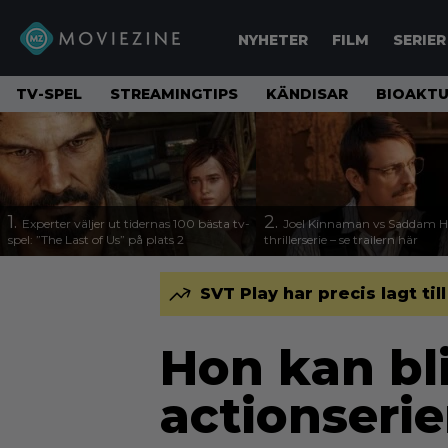
NYHETER
FILM
SERIER
TV-SPEL
STREAMINGTIPS
KÄNDISAR
BIOAKTU
1.
2.
Experter väljer ut tidernas 100 bästa tv-
Joel Kinnaman vs Saddam Hu
spel: ”The Last of Us” på plats 2
thrillerserie – se trailern här
SVT Play har precis lagt til
Hon kan bli
actionseri