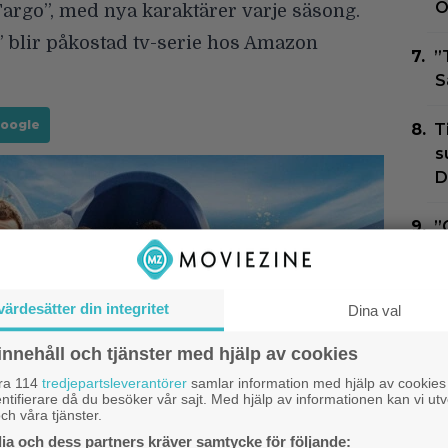
O
Fargo”, med nya karaktärer varje säsong.
” blir påkostad tv-serie hos Amazon
”
S
Google
T
s
D
”
–
b
värdesätter din integritet
Dina val
innehåll och tjänster med hjälp av cookies
åra 114
tredjepartsleverantörer
samlar information med hjälp av cookies
ntifierare då du besöker vår sajt. Med hjälp av informationen kan vi utv
Netf
ch våra tjänster.
Net
a och dess partners kräver samtycke för följande: