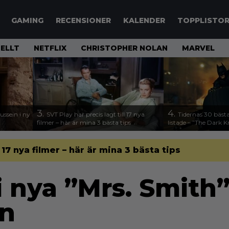
GAMING
RECENSIONER
KALENDER
TOPPLISTO
ELLT
NETFLIX
CHRISTOPHER NOLAN
MARVEL
3.
4.
ssein i ny
SVT Play har precis lagt till 17 nya
Tidernas 30 bästa
filmer – här är mina 3 bästa tips
listade – ”The Dark K
l 17 nya filmer – här är mina 3 bästa tips
 nya ”Mrs. Smith”
en