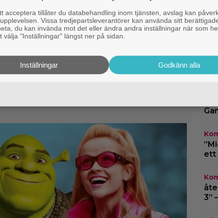
 acceptera tillåter du databehandling inom tjänsten, avslag kan påver
HB
pplevelsen. Vissa tredjepartsleverantörer kan använda sitt berättigade
år 
rbeta, du kan invända mot det eller ändra andra inställningar när som he
do
 välja "Inställningar" längst ner på sidan.
get återförenat –
Qui
Inställningar
Godkänn alla
vad
ar första bilden från
Netf
Fin
Gam
Kom
”Mi
ett
Kom
åte
3” 