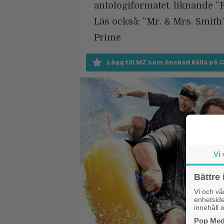
antologiformatet, liknande ”
Läs också:
”Mr. & Mrs. Smith
Prime
Lägg till MZ som önskad källa på 
Vi 
Bättre 
Vi och v
enhetside
innehåll o
Pop Medi