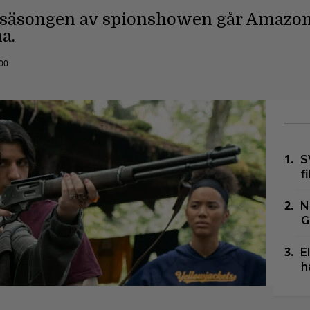
a säsongen av spionshowen går Amazon
a.
:00
S
f
N
G
E
h