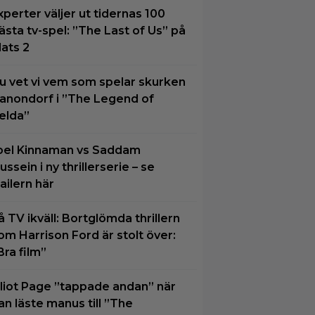
xperter väljer ut tidernas 100
ästa tv-spel: ”The Last of Us” på
lats 2
u vet vi vem som spelar skurken
anondorf i ”The Legend of
elda”
oel Kinnaman vs Saddam
ussein i ny thrillerserie – se
railern här
å TV ikväll: Bortglömda thrillern
om Harrison Ford är stolt över:
Bra film”
lliot Page ”tappade andan” när
an läste manus till ”The