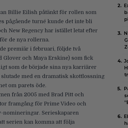
E
nan
Billie Eilish påtänkt för rollen som
b
p
s pågående turné kunde det inte bli
ch New Regency har istället letat efter
N
för de nya rollerna.
G
Z
e premiär i februari, följde två
 Glover och Maya Erskine) som fick
J
idigt som de började sina nya karriärer
H
t
 slutade med en dramatisk skottlossning
het om parets öde.
P
lmen från 2005 med Brad Pitt och
s
”
 stor framgång för Prime Video och
nomineringar. Serieskaparen
E
att serien kan komma att följa
h