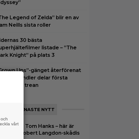
dyssey”
The Legend of Zelda” blir en av
am Neills sista roller
idernas 30 bästa
uperhjältefilmer listade – ”The
ark Knight” på plats 3
Grown Ups”-gänget återförenat
 Adam Sandler delar första
ilden från trean
SENASTE NYTT
 och
eckla vårt
|
Glöm Tom Hanks – här är
lix
flix nya Robert Langdon-skådis