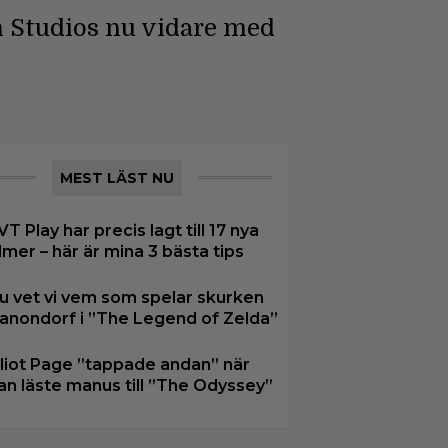
 Studios nu vidare med
MEST LÄST NU
VT Play har precis lagt till 17 nya
ilmer – här är mina 3 bästa tips
u vet vi vem som spelar skurken
anondorf i ”The Legend of Zelda”
lliot Page ”tappade andan” när
an läste manus till ”The Odyssey”