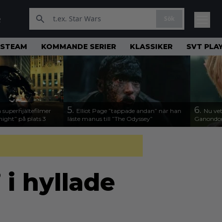
Sök
R
STEAM
KOMMANDE SERIER
KLASSIKER
SVT PLA
5.
6.
 superhjältefilmer
Elliot Page ”tappade andan” när han
Nu vet
night” på plats 3
läste manus till ”The Odyssey”
Ganondorf
 i hyllade