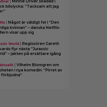
|
Minnie Driver skadad i
disar
ck bilolycka: ”Tacksam att jag
er”
|
Något är väldigt fel i ”Den
lix
liga kvinnan” – danska Netflix-
illern visar upp sig
|
Regissören Gareth
assic World
ards flyr nästa ”Jurassic
ld” – jakten på ersättare igång
|
Vilhelm Blomgren om
aktuellt
oheten i nya komedin: ”Pirret av
 förbjudna”