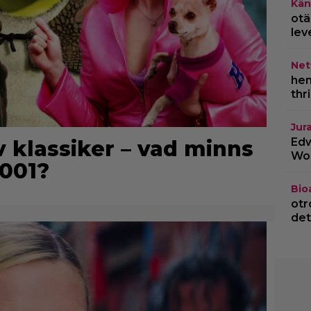
Kän
otä
lev
Netf
hem
thr
Jur
Edw
v klassiker – vad minns
Wor
2001?
Bio
otr
det