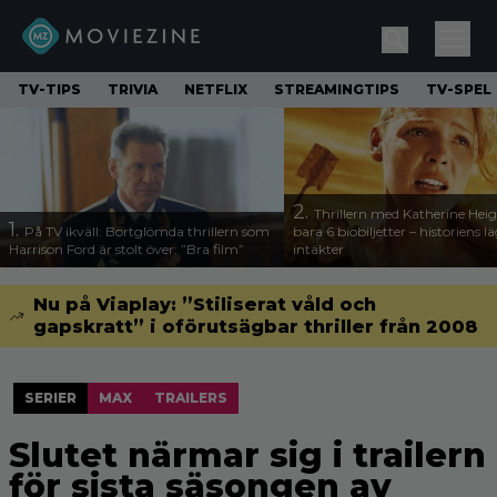
TV-TIPS
TRIVIA
NETFLIX
STREAMINGTIPS
TV-SPEL
2.
Thrillern med Katherine Heigl
1.
På TV ikväll: Bortglömda thrillern som
bara 6 biobiljetter – historiens l
Harrison Ford är stolt över: ”Bra film”
intäkter
Nu på Viaplay: ”Stiliserat våld och
gapskratt” i oförutsägbar thriller från 2008
SERIER
MAX
TRAILERS
Slutet närmar sig i trailern
för sista säsongen av