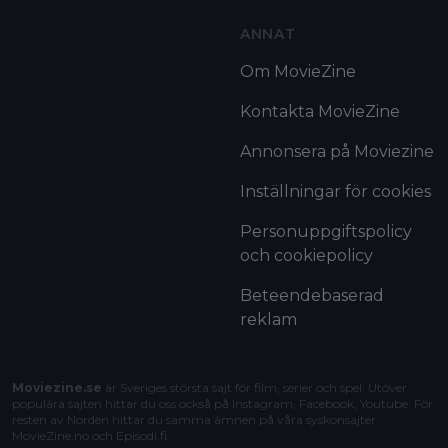
ANNAT
Om MovieZine
Kontakta MovieZine
Annonsera på Moviezine
Inställningar för cookies
Personuppgiftspolicy
och cookiepolicy
Beteendebaserad
reklam
Moviezine.se
är Sveriges största sajt för film, serier och spel. Utöver
populära sajten hittar du oss också på Instagram, Facebook, Youtube. För
resten av Norden hittar du samma ämnen på våra syskonsajter
MovieZine.no
och
Episodi.fi
.