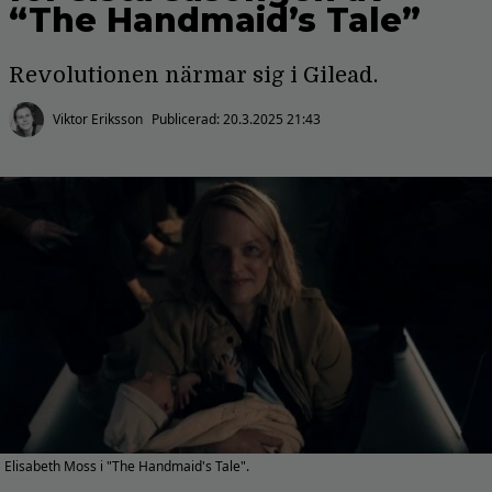
“The Handmaid’s Tale”
Revolutionen närmar sig i Gilead.
Viktor Eriksson
Publicerad:
20.3.2025 21:43
Elisabeth Moss i "The Handmaid's Tale".