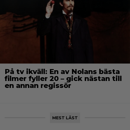
På tv ikväll: En av Nolans bästa
filmer fyller 20 – gick nästan till
en annan regissör
MEST LÄST