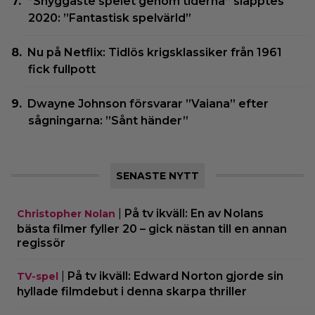
”Snyggaste spelet genom tiderna” släpptes
2020: ”Fantastisk spelvärld”
Nu på Netflix: Tidlös krigsklassiker från 1961
fick fullpott
Dwayne Johnson försvarar ”Vaiana” efter
sågningarna: ”Sånt händer”
SENASTE NYTT
|
På tv ikväll: En av Nolans
Christopher Nolan
bästa filmer fyller 20 – gick nästan till en annan
regissör
|
På tv ikväll: Edward Norton gjorde sin
TV-spel
hyllade filmdebut i denna skarpa thriller