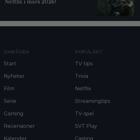
Netflix i mars 2026!
Moviezine footer navigation
OMRÅDEN
POPULÄRT
Start
TV-tips
Nyheter
Trivia
Film
Netflix
Serie
Streamingtips
Gaming
TV-spel
Recensioner
SVT Play
Kalender
Casting