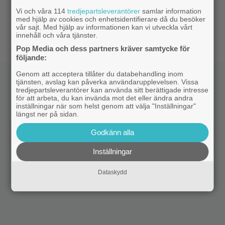
hoppas nya filmen blir en snackis
Vi och våra 114
tredjepartsleverantörer
samlar information
med hjälp av cookies och enhetsidentifierare då du besöker
IKEA hyllas världen över – efter briljant blinkning
vår sajt. Med hjälp av informationen kan vi utveckla vårt
till Alexander Skarsgård
innehåll och våra tjänster.
Pop Media och dess partners kräver samtycke för
följande:
Genom att acceptera tillåter du databehandling inom
tjänsten, avslag kan påverka användarupplevelsen. Vissa
tredjepartsleverantörer kan använda sitt berättigade intresse
för att arbeta, du kan invända mot det eller ändra andra
inställningar när som helst genom att välja "Inställningar"
längst ner på sidan.
Godkänn alla
Inställningar
Dataskydd