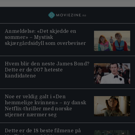
Anmeldelse: «Det skjedde en
sommer» – Mystisk
skjærgårdsidyll som overbeviser
Hvem blir den neste James Bond?
Dette er de 007 heteste
kandidatene
Noe er veldig galt i «Den
hemmelige kvinnen» – ny dansk
Netflix-thriller med norske
stjerner nærmer seg
Dette er de 18 beste filmene på