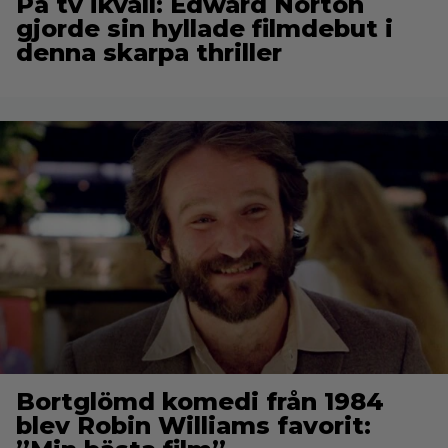
På tv ikväll: Edward Norton
gjorde sin hyllade filmdebut i
denna skarpa thriller
Bortglömd komedi från 1984
blev Robin Williams favorit: