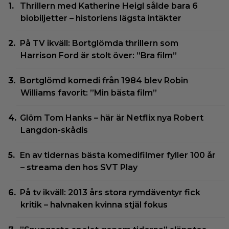
Thrillern med Katherine Heigl sålde bara 6
biobiljetter – historiens lägsta intäkter
På TV ikväll: Bortglömda thrillern som
Harrison Ford är stolt över: ”Bra film”
Bortglömd komedi från 1984 blev Robin
Williams favorit: ”Min bästa film”
Glöm Tom Hanks – här är Netflix nya Robert
Langdon-skådis
En av tidernas bästa komedifilmer fyller 100 år
– streama den hos SVT Play
På tv ikväll: 2013 års stora rymdäventyr fick
kritik – halvnaken kvinna stjäl fokus