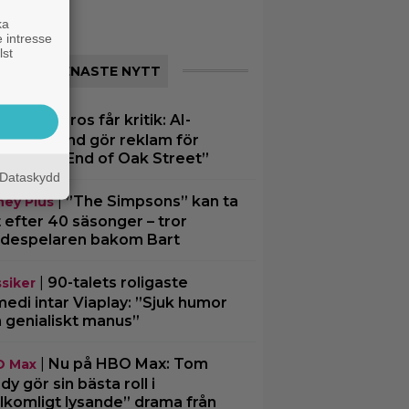
ka
 intresse
lst
SENASTE NYTT
Warner Bros får kritik: AI-
merad hund gör reklam för
men ”The End of Oak Street”
Dataskydd
|
”The Simpsons” kan ta
ney Plus
t efter 40 säsonger – tror
despelaren bakom Bart
|
90-talets roligaste
ssiker
edi intar Viaplay: ”Sjuk humor
 genialiskt manus”
|
Nu på HBO Max: Tom
O Max
dy gör sin bästa roll i
llkomligt lysande” drama från