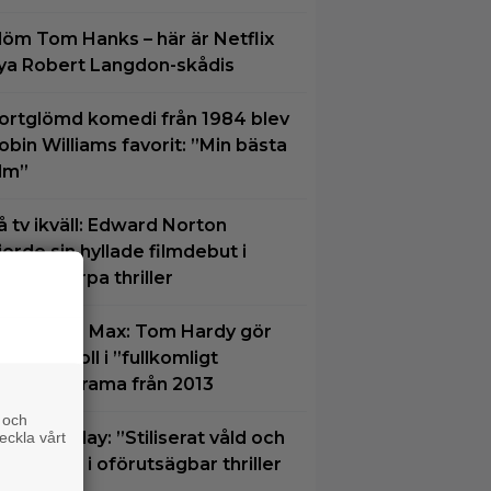
löm Tom Hanks – här är Netflix
ya Robert Langdon-skådis
ortglömd komedi från 1984 blev
obin Williams favorit: ”Min bästa
ilm”
å tv ikväll: Edward Norton
jorde sin hyllade filmdebut i
enna skarpa thriller
u på HBO Max: Tom Hardy gör
in bästa roll i ”fullkomligt
ysande” drama från 2013
 och
u på Viaplay: ”Stiliserat våld och
eckla vårt
apskratt” i oförutsägbar thriller
rån 2008