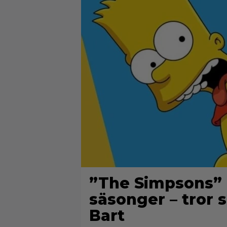
”The Simpsons” k
säsonger – tror
Bart