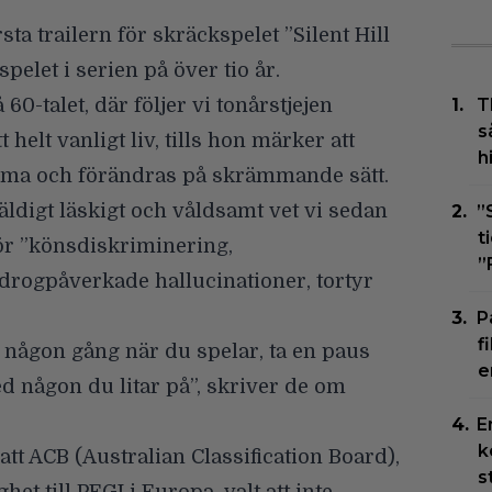
sta trailern för skräckspelet ”Silent Hill
spelet i serien på över tio år.
 60-talet, där följer vi tonårstjejen
T
s
helt vanligt liv, tills hon märker att
h
imma och förändras på skrämmande sätt.
äldigt läskigt och våldsamt
vet vi sedan
”
t
ör ”könsdiskriminering,
”
rogpåverkade hallucinationer, tortyr
P
f
ågon gång när du spelar, ta en paus
e
ed någon du litar på”, skriver de om
E
k
att ACB (Australian Classification Board),
s