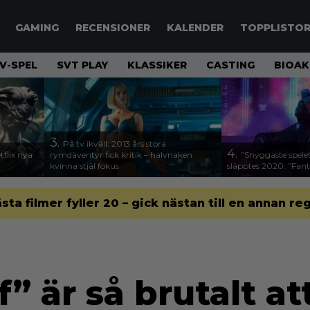
GAMING
RECENSIONER
KALENDER
TOPPLISTO
V-SPEL
SVT PLAY
KLASSIKER
CASTING
BIOAK
3.
På tv ikväll: 2013 års stora
4.
flix nya
rymdäventyr fick kritik – halvnaken
”Snyggaste spele
kvinna stjäl fokus
släpptes 2020: ”Fanta
ästa filmer fyller 20 – gick nästan till en annan re
 f” är så brutalt at