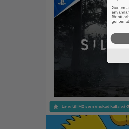
Genom att
användaru
för att a
genom att
Lägg till MZ som önskad källa på 