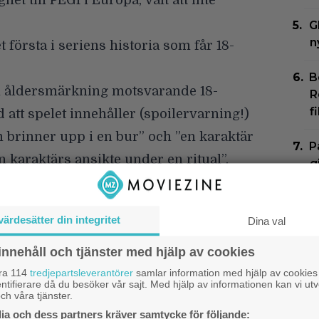
et till PEGI i Europa, valt att
inte
G
n
t första i seriens historia som får 18-
B
en åldersmärkning motsvarande 18-
R
f
d att spelet innehåller
(spoilervarning!
)
 brinner upp i en bur” och ”en karaktär
P
 karaktärs ansikte under en ritual”.
g
d
on specifik anledning till beslutet. De
 spelet släpps om Konami inte gör
N
värdesätter din integritet
Dina val
s
l
 släppats i landet är bland annat svenska
innehåll och tjänster med hjälp av cookies
ber” och ”South Park: The Stick of
åra 114
tredjepartsleverantörer
samlar information med hjälp av cookies
N
ntifierare då du besöker vår sajt. Med hjälp av informationen kan vi utv
ch våra tjänster.
g
a och dess partners kräver samtycke för följande:
f