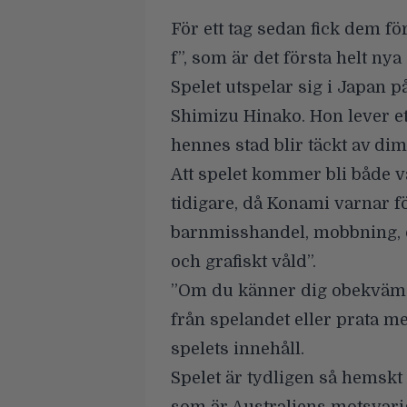
För ett tag sedan fick dem för
f”, som är det första helt nya 
Spelet utspelar sig i Japan på
Shimizu Hinako. Hon lever ett 
hennes stad blir täckt av d
Att spelet kommer bli både v
tidigare, då Konami varnar f
barnmisshandel, mobbning, d
och grafiskt våld”.
”Om du känner dig obekväm n
från spelandet eller prata m
spelets innehåll.
Spelet är tydligen så hemskt 