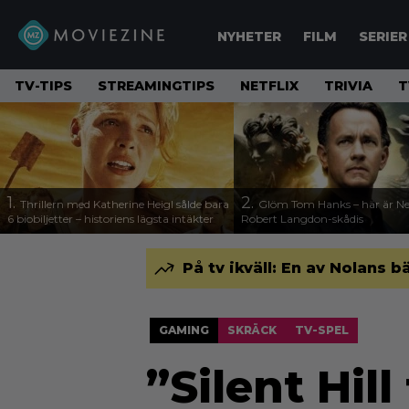
NYHETER
FILM
SERIER
TV-TIPS
STREAMINGTIPS
NETFLIX
TRIVIA
T
1.
2.
Thrillern med Katherine Heigl sålde bara
Glöm Tom Hanks – här är Net
6 biobiljetter – historiens lägsta intäkter
Robert Langdon-skådis
På tv ikväll: En av Nolans b
GAMING
SKRÄCK
TV-SPEL
”Silent Hill