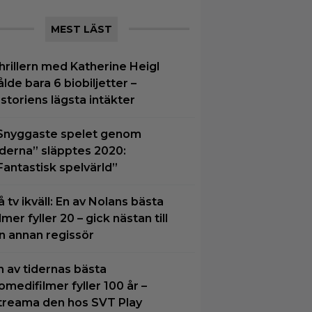
MEST LÄST
hrillern med Katherine Heigl
ålde bara 6 biobiljetter –
istoriens lägsta intäkter
Snyggaste spelet genom
iderna” släpptes 2020:
Fantastisk spelvärld”
å tv ikväll: En av Nolans bästa
ilmer fyller 20 – gick nästan till
n annan regissör
n av tidernas bästa
omedifilmer fyller 100 år –
treama den hos SVT Play