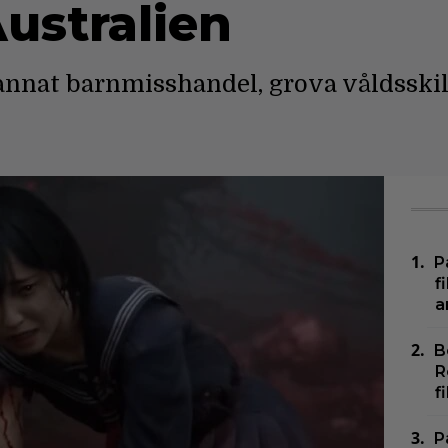
Australien
annat barnmisshandel, grova våldsskil
P
f
a
B
R
f
P