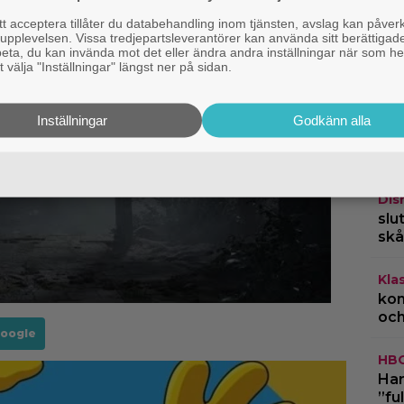
 acceptera tillåter du databehandling inom tjänsten, avslag kan påver
pplevelsen. Vissa tredjepartsleverantörer kan använda sitt berättigade
rbeta, du kan invända mot det eller ändra andra inställningar när som he
 välja "Inställningar" längst ner på sidan.
|
AI
Inställningar
Godkänn alla
ani
fil
Dis
slu
skå
Kla
kom
och
Google
HB
Har
”fu