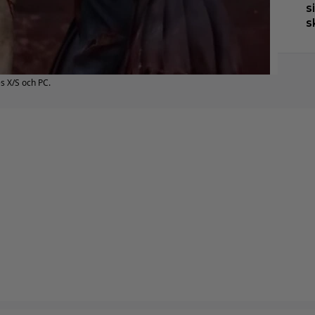
s
s
es X/S och PC.