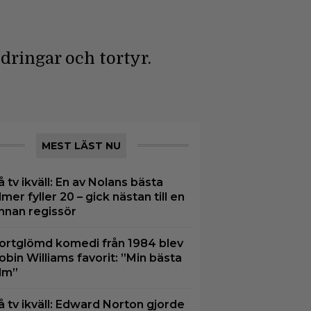
dringar och tortyr.
MEST LÄST NU
å tv ikväll: En av Nolans bästa
ilmer fyller 20 – gick nästan till en
nnan regissör
ortglömd komedi från 1984 blev
obin Williams favorit: ”Min bästa
ilm”
å tv ikväll: Edward Norton gjorde