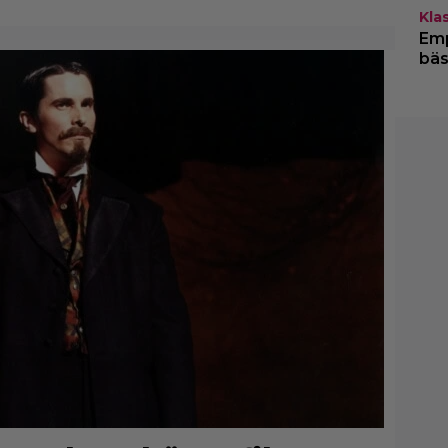
Kla
Emp
bäs