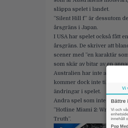
som är Australiens motsvarigh
släppa spelet i landet
.
”Silent Hill f” är dessutom de
årsgräns i Japan.
I USA har spelet också fått 
årsgräns. De skriver att blan
scener med ”en karaktär som
som skär av bitar av en annan
Australien har inte angett någ
kommer dock inte tillåta att
Vi 
ändringar i spelet.
Andra spel som inte har fått
Bättre 
”Hotline Miami 2: Wrong Num
Vi och v
enhetside
Truth”.
innehåll o
Pop Medi