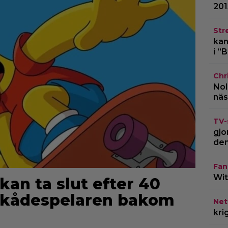
201
Str
kan
i ”
Chr
Nol
näs
TV-
gjo
den
Fan
Wit
an ta slut efter 40
 skådespelaren bakom
Netf
kri