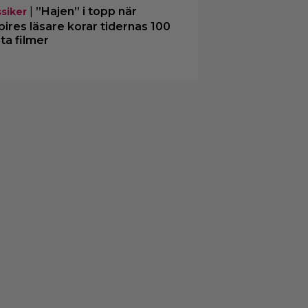
|
”Hajen” i topp när
ssiker
ires läsare korar tidernas 100
ta filmer