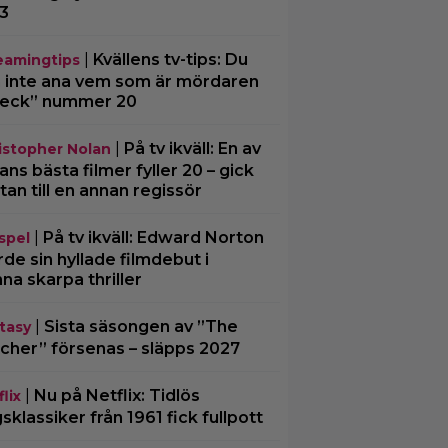
3
|
Kvällens tv-tips: Du
eamingtips
 inte ana vem som är mördaren
Beck” nummer 20
|
På tv ikväll: En av
istopher Nolan
ans bästa filmer fyller 20 – gick
tan till en annan regissör
|
På tv ikväll: Edward Norton
spel
rde sin hyllade filmdebut i
na skarpa thriller
|
Sista säsongen av ”The
tasy
cher” försenas – släpps 2027
|
Nu på Netflix: Tidlös
lix
gsklassiker från 1961 fick fullpott