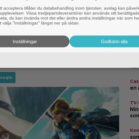
ilmen.
 acceptera tillåter du databehandling inom tjänsten, avslag kan påver
emligheten bakom ”Hajen”-seriens
pplevelsen. Vissa tredjepartsleverantörer kan använda sitt berättigade
rbeta, du kan invända mot det eller ändra andra inställningar när som he
här vara något för er.
 välja "Inställningar" längst ner på sidan.
Str
o avslöjar: ”Mina 3 favoritfilmer just
lagt
bäs
Inställningar
Godkänn alla
r sig själv huvudrollen i en påhittad
TV-
för
fan
Google
Cas
en 
TV-
Nin
som
Kom
som