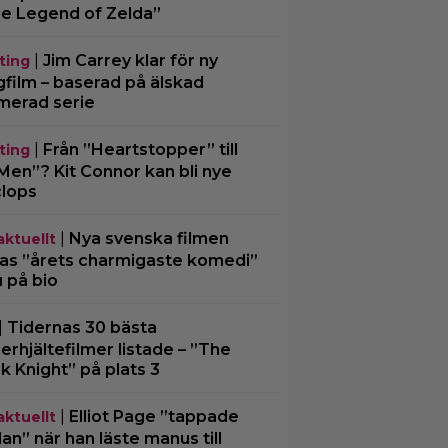
e Legend of Zelda”
|
Jim Carrey klar för ny
ting
gfilm – baserad på älskad
merad serie
|
Från ”Heartstopper” till
ting
Men”? Kit Connor kan bli nye
lops
|
Nya svenska filmen
aktuellt
las ”årets charmigaste komedi”
u på bio
|
Tidernas 30 bästa
erhjältefilmer listade – ”The
k Knight” på plats 3
|
Elliot Page ”tappade
aktuellt
an” när han läste manus till