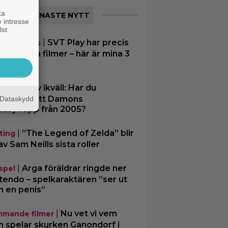
ka
SENASTE NYTT
 intresse
lst
|
SVT Play har precis
eamingtips
 till 17 nya filmer – här är mina 3
ta tips
|
På tv ikväll: Har du
tips
trängt Matt Damons
Dataskydd
tasyflopp från 2005?
|
”The Legend of Zelda” blir
ting
av Sam Neills sista roller
|
Arga föräldrar ringde ner
spel
tendo – spelkaraktären ”ser ut
 en penis”
|
Nu vet vi vem
mande filmer
 spelar skurken Ganondorf i