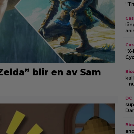
”Th
Cas
lån
ani
Cas
”X-
Cyc
elda” blir en av Sam
Bio
kal
– n
DC
sup
Dar
Bio
and