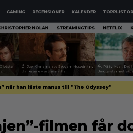
GAMING
RECENSIONER
KALENDER
TOPPLISTO
CHRISTOPHER NOLAN
STREAMINGTIPS
NETFLIX
3.
4.
00 bästa
Joel Kinnaman vs Saddam Hussein i ny
På tv ikväll: Det 
 2
thrillerserie – se trailern här
Bergqvists mest såga
” när han läste manus till ”The Odyssey”
jen”-filmen får 