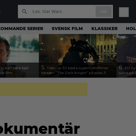
Sök
R
KOMMANDE SERIER
SVENSK FILM
KLASSIKER
HO
5.
6.
här kan vara Kjell
Tidernas 30 bästa superhjältefilmer
Ett ny
de film
listade – ”The Dark Knight” på plats 3
succé på 
dokumentär