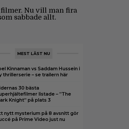
ilmer. Nu vill man fira
som sabbade allt.
MEST LÄST NU
oel Kinnaman vs Saddam Hussein i
y thrillerserie – se trailern här
idernas 30 bästa
uperhjältefilmer listade – ”The
ark Knight” på plats 3
tt nytt mysterium på 8 avsnitt gör
uccé på Prime Video just nu