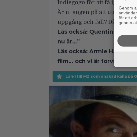
Indiegogo
för att få igenom f
Genom att
Är ni sugen på att utröna h
användaru
för att a
uppgång och fall? Då kan det 
genom att
Läs också:
Quentin Tarantin
nu är…”
Läs också:
Armie Hammer ge
film… och vi är förvirrade
Lägg till MZ som önskad källa på 