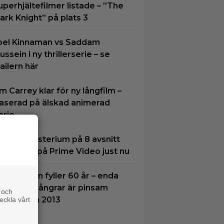
uperhjältefilmer listade – ”The
ark Knight” på plats 3
oel Kinnaman vs Saddam
ussein i ny thrillerserie – se
railern här
im Carrey klar för ny långfilm –
aserad på älskad animerad
erie
tt nytt mysterium på 8 avsnitt
ör succé på Prime Video just nu
ames Gunn fyller 60 år – enda
ilmen han ångrar är pinsam
 och
alkon från 2013
eckla vårt