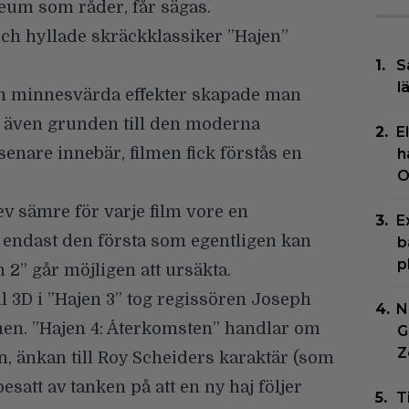
bileum som råder, får sägas.
och hyllade skräckklassiker ”Hajen”
S
l
ch minnesvärda effekter skapade man
n även grunden till den moderna
E
senare innebär, filmen fick förstås en
h
O
lev sämre för varje film vore en
E
s endast den första som egentligen kan
b
p
n 2” går möjligen att ursäkta.
ill 3D i ”Hajen 3” tog regissören Joseph
N
men.
”Hajen 4: Återkomsten”
handlar om
G
Z
n, änkan till Roy Scheiders karaktär (som
esatt av tanken på att en ny haj följer
T