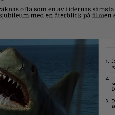
äknas ofta som en av tidernas sämsta f
sjubileum med en återblick på filmen 
J
n
T
s
D
E
s