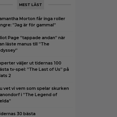
MEST LÄST
amantha Morton får inga roller
ängre: ”Jag är för gammal”
lliot Page ”tappade andan” när
an läste manus till ”The
dyssey”
xperter väljer ut tidernas 100
ästa tv-spel: ”The Last of Us” på
lats 2
u vet vi vem som spelar skurken
anondorf i ”The Legend of
elda”
idernas 30 bästa