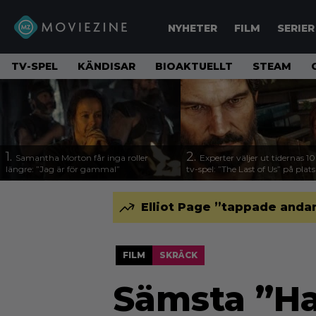
NYHETER
FILM
SERIER
TV-SPEL
KÄNDISAR
BIOAKTUELLT
STEAM
1.
2.
Samantha Morton får inga roller
Experter väljer ut tidernas 1
längre: ”Jag är för gammal”
tv-spel: ”The Last of Us” på plats
Elliot Page ”tappade andan
FILM
SKRÄCK
Sämsta ”Ha