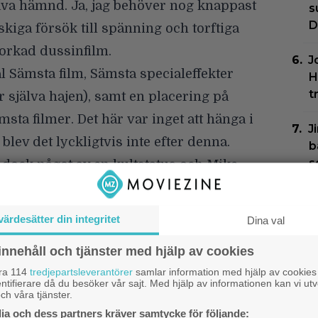
äva hämnd. Ja, jag behöver nog knappast
s
D
askiga försök till spänning och torftiga
korkad dussinfilm.
J
 Sämsta film, Sämsta specialeffekter
H
t
 själva hajen), samt en placering på
msta filmer. Det här var inget att hänga i
J
blev det lyckligtvis inte efter denna.
b
s
dock något av en kultstatus och
Mike
et Voight-Kampff Productions, planerar
E
re detalj. ”Jaws Goes to the Bahamas” är
g
värdesätter din integritet
Dina val
kumentär, där han tänker intervjua de
J
innehåll och tjänster med hjälp av cookies
och kanske utröna vad som ligger
f
åra 114
tredjepartsleverantörer
samlar information med hjälp av cookies
lyckande?
k
ntifierare då du besöker vår sajt. Med hjälp av informationen kan vi utv
ch våra tjänster.
wd-funding, där folk donerar till sidan
a och dess partners kräver samtycke för följande: