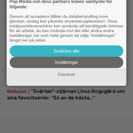
Pop Media och dess partners kräver samtycke för
följande:
|
På tv ikväll: Edward Norton gjorde sin
TV-spel
hyllade filmdebut i denna skarpa thriller
Genom att acceptera tillåter du databehandling inom
tjänsten, avslag kan påverka användarupplevelsen. Vissa
tredjepartsleverantörer kan använda sitt berättigade intresse
|
Sista säsongen av ”The Witcher”
Fantasy
för att arbeta, du kan invända mot det eller ändra andra
inställningar när som helst genom att välja "Inställningar"
försenas – släpps 2027
längst ner på sidan.
|
Nu på Netflix: Tidlös krigsklassiker från
Netflix
Godkänn alla
1961 fick fullpott
Inställningar
|
”Hajen” i topp när Empires läsare
Klassiker
Dataskydd
korar tidernas 100 bästa filmer
|
”Svärtan”-stjärnan Linus Rogsgård om
Exklusivt
sina favoritserier: ”En av de bästa…”