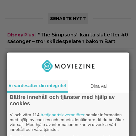
SENASTE NYTT
|
”The Simpsons” kan ta slut efter 40
Disney Plus
säsonger – tror skådespelaren bakom Bart
|
90-talets roligaste komedi intar
Klassiker
Viaplay: ”Sjuk humor och genialiskt manus”
|
Nu på HBO Max: Tom Hardy gör sin
HBO Max
bästa roll i ”fullkomligt lysande” drama från 2013
Vi värdesätter din integritet
Dina val
Bättre innehåll och tjänster med hjälp av
|
Kvällens tv-tips: Du kan inte ana
Streamingtips
cookies
vem som är mördaren i ”Beck” nummer 20
Vi och våra 114
tredjepartsleverantörer
samlar information
|
På tv ikväll: En av Nolans
Christopher Nolan
med hjälp av cookies och enhetsidentifierare då du besöker
vår sajt. Med hjälp av informationen kan vi utveckla vårt
bästa filmer fyller 20 – gick nästan till en annan
innehåll och våra tjänster.
regissör