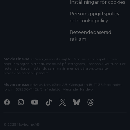
Inställningar för cookies
Personuppgiftspolicy
och cookiepolicy
Beteendebaserad
reklam
Moviezine.se
är Sveriges största sajt för film, serier och spel. Utöver
populära sajten hittar du oss också på Instagram, Facebook, Youtube. För
resten av Norden hittar du samma ämnen på våra syskonsajter
MovieZine.no
och
Episodi.fi
.
Moviezine.se
drivs av MovieZine AB, Olofsgatan 18, 111 36 Stockholm
(org.nr 559200-1142). Chefredaktör
Alexander Kardelo
.
Facebook
Instagram
Youtube
Tiktok
X
Bluesky
Threads
© 2025 Moviezine AB