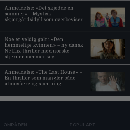
Anmeldelse: «Det skjedde en
sommer» – Mystisk
skjærgårdsidyll som overbeviser
Noe er veldig galt i «Den
hemmelige kvinnen» – ny dansk
Netflix-thriller med norske
stjerner nærmer seg
Anmeldelse: «The Last House» –
En thriller som mangler både
atmosfære og spenning
Moviezine footer navigation
OMRÅDEN
POPULÄRT