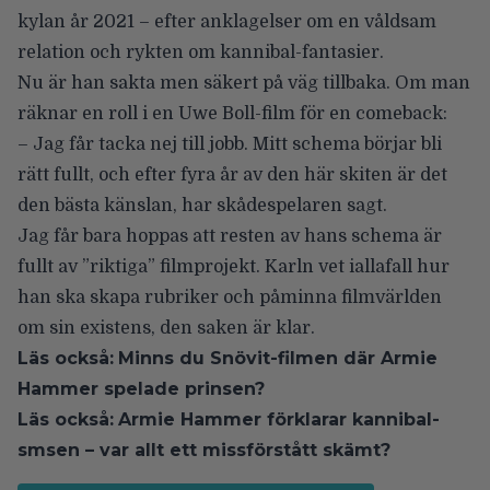
kylan år 2021 – efter anklagelser om en våldsam
relation och rykten om
kannibal-fantasier.
Nu är han sakta men säkert på väg tillbaka. Om man
räknar
en roll i en Uwe Boll-film
för en comeback:
– Jag får tacka nej till jobb. Mitt schema börjar bli
rätt fullt, och efter fyra år av den här skiten är det
den bästa känslan, har skådespelaren sagt.
Jag får bara hoppas att resten av hans schema är
fullt av ”riktiga” filmprojekt. Karln vet iallafall hur
han ska skapa rubriker och påminna filmvärlden
om sin existens, den saken är klar.
Läs också:
Minns du Snövit-filmen där Armie
Hammer spelade prinsen?
Läs också:
Armie Hammer förklarar kannibal-
smsen – var allt ett missförstått skämt?