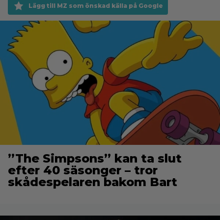
Lägg till MZ som önskad källa på Google
”The Simpsons” kan ta slut
efter 40 säsonger – tror
skådespelaren bakom Bart