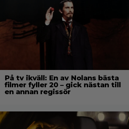
På tv ikväll: En av Nolans bästa
filmer fyller 20 – gick nästan till
en annan regissör