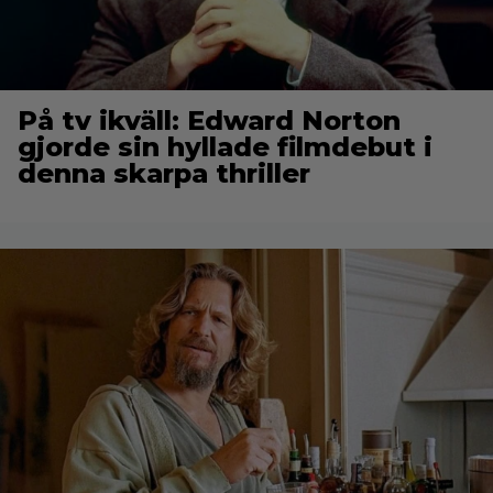
På tv ikväll: Edward Norton
gjorde sin hyllade filmdebut i
denna skarpa thriller