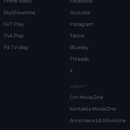
Prime Video
Facebook
SkyShowtime
Youtube
SVT Play
Instagram
TV4 Play
Tiktok
På TV idag
Bluesky
Threads
X
ANNAT
Om MovieZine
Kontakta MovieZine
Annonsera på Moviezine