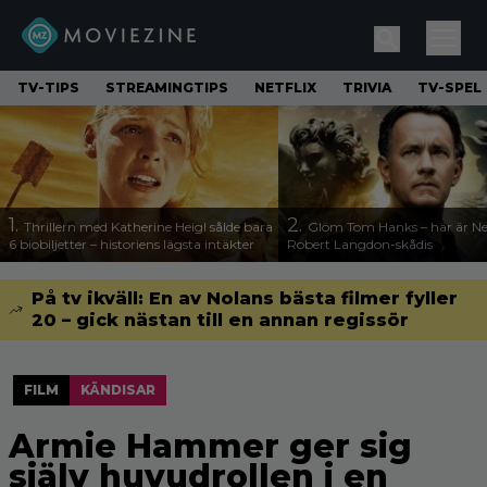
TV-TIPS
STREAMINGTIPS
NETFLIX
TRIVIA
TV-SPEL
1.
2.
Thrillern med Katherine Heigl sålde bara
Glöm Tom Hanks – här är Net
6 biobiljetter – historiens lägsta intäkter
Robert Langdon-skådis
På tv ikväll: En av Nolans bästa filmer fyller
20 – gick nästan till en annan regissör
FILM
KÄNDISAR
Armie Hammer ger sig
själv huvudrollen i en