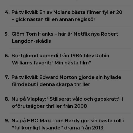
På tv ikväll: En av Nolans bästa filmer fyller 20
– gick nästan till en annan regissör
Glöm Tom Hanks – här är Netflix nya Robert
Langdon-skådis
Bortglömd komedi från 1984 blev Robin
Williams favorit: ”Min bästa film”
På tv ikväll: Edward Norton gjorde sin hyllade
filmdebut i denna skarpa thriller
Nu på Viaplay: ”Stiliserat våld och gapskratt” i
oförutsägbar thriller från 2008
Nu på HBO Max: Tom Hardy gör sin bästa roll i
”fullkomligt lysande” drama från 2013