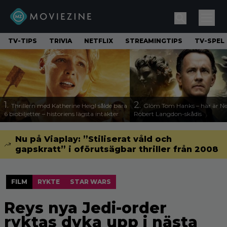
TV-TIPS
TRIVIA
NETFLIX
STREAMINGTIPS
TV-SPEL
1.
2.
Thrillern med Katherine Heigl sålde bara
Glöm Tom Hanks – här är Net
6 biobiljetter – historiens lägsta intäkter
Robert Langdon-skådis
Nu på Viaplay: ”Stiliserat våld och
gapskratt” i oförutsägbar thriller från 2008
FILM
RYKTE
STAR WARS
Reys nya Jedi-order
ryktas dyka upp i nästa