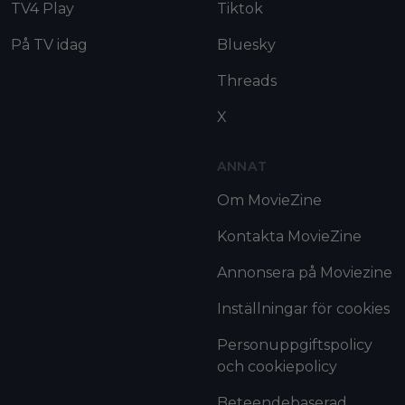
TV4 Play
Tiktok
På TV idag
Bluesky
Threads
X
ANNAT
Om MovieZine
Kontakta MovieZine
Annonsera på Moviezine
Inställningar för cookies
Personuppgiftspolicy
och cookiepolicy
Beteendebaserad