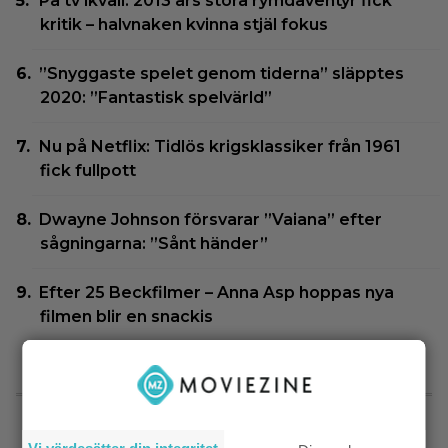
På tv ikväll: 2013 års stora rymdäventyr fick
kritik – halvnaken kvinna stjäl fokus
”Snyggaste spelet genom tiderna” släpptes
2020: ”Fantastisk spelvärld”
Nu på Netflix: Tidlös krigsklassiker från 1961
fick fullpott
Dwayne Johnson försvarar ”Vaiana” efter
sågningarna: ”Sånt händer”
Efter 25 Beckfilmer – Anna Asp hoppas nya
filmen blir en snackis
SENASTE NYTT