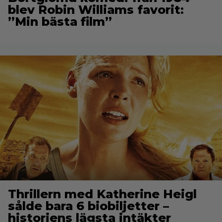
blev Robin Williams favorit:
”Min bästa film”
Thrillern med Katherine Heigl
sålde bara 6 biobiljetter –
historiens lägsta intäkter