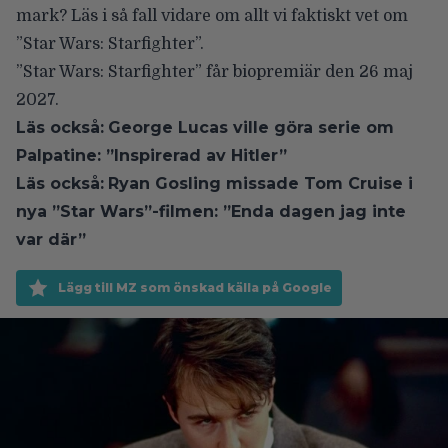
mark? Läs i så fall vidare om
allt vi faktiskt vet om
”Star Wars: Starfighter”
.
”Star Wars: Starfighter” får biopremiär den 26 maj
2027.
Läs också:
George Lucas ville göra serie om
Palpatine: ”Inspirerad av Hitler”
Läs också:
Ryan Gosling missade Tom Cruise i
nya ”Star Wars”-filmen: ”Enda dagen jag inte
var där”
Lägg till MZ som önskad källa på Google