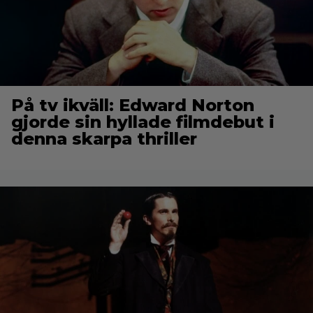
På tv ikväll: Edward Norton
gjorde sin hyllade filmdebut i
denna skarpa thriller