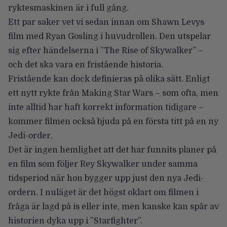
ryktesmaskinen är i full gång.
Ett par saker vet vi sedan innan om
Shawn Levys
film med
Ryan Gosling
i huvudrollen. Den utspelar
sig efter händelserna i ”The Rise of Skywalker” –
och det ska vara en fristående historia.
Fristående kan dock definieras på olika sätt. Enligt
ett nytt rykte från
Making Star Wars
– som ofta, men
inte alltid har haft korrekt information tidigare –
kommer filmen också bjuda på en första titt på en ny
Jedi-order.
Det är ingen hemlighet att det har funnits planer på
en
film som följer Rey Skywalker
under samma
tidsperiod när hon bygger upp just den nya Jedi-
ordern. I nuläget är det högst oklart om filmen i
fråga är lagd på is eller inte, men kanske kan spår av
historien dyka upp i ”Starfighter”.