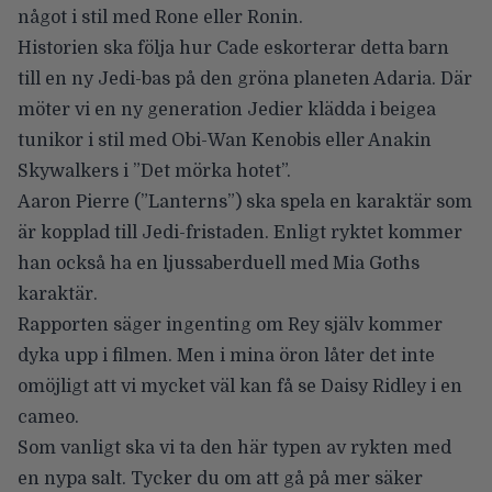
något i stil med Rone eller Ronin.
Historien ska följa hur Cade eskorterar detta barn
till en ny Jedi-bas på den gröna planeten Adaria. Där
möter vi en ny generation Jedier klädda i beigea
tunikor i stil med Obi-Wan Kenobis eller Anakin
Skywalkers i ”Det mörka hotet”.
Aaron Pierre
(”Lanterns”) ska spela en karaktär som
är kopplad till Jedi-fristaden. Enligt ryktet kommer
han också ha en ljussaberduell med
Mia Goths
karaktär.
Rapporten säger ingenting om Rey själv kommer
dyka upp i filmen. Men i mina öron låter det inte
omöjligt att vi mycket väl kan få se
Daisy Ridley
i en
cameo.
Som vanligt ska vi ta den här typen av rykten med
en nypa salt. Tycker du om att gå på mer säker