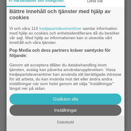
|
Kvällens tv-tips: Du kan inte ana
Vi värdesätter din integritet
Streamingtips
Dina val
vem som är mördaren i ”Beck” nummer 20
Bättre innehåll och tjänster med hjälp av
cookies
|
På tv ikväll: En av Nolans
Christopher Nolan
bästa filmer fyller 20 – gick nästan till en annan
Vi och våra 114
tredjepartsleverantörer
samlar information
regissör
med hjälp av cookies och enhetsidentifierare då du besöker
vår sajt. Med hjälp av informationen kan vi utveckla vårt
innehåll och våra tjänster.
|
På tv ikväll: Edward Norton gjorde sin
TV-spel
Pop Media och dess partners kräver samtycke för
hyllade filmdebut i denna skarpa thriller
följande:
Genom att acceptera tillåter du databehandling inom
|
Sista säsongen av ”The Witcher”
Fantasy
tjänsten, avslag kan påverka användarupplevelsen. Vissa
försenas – släpps 2027
tredjepartsleverantörer kan använda sitt berättigade intresse
för att arbeta, du kan invända mot det eller ändra andra
inställningar när som helst genom att välja "Inställningar"
|
Nu på Netflix: Tidlös krigsklassiker från
Netflix
längst ner på sidan.
1961 fick fullpott
Godkänn alla
|
”Hajen” i topp när Empires läsare
Klassiker
Inställningar
korar tidernas 100 bästa filmer
Dataskydd
|
”Svärtan”-stjärnan Linus Rogsgård om
Exklusivt