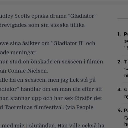
Ridley Scotts episka drama
”Gladiator”
örevigades som sin stoiska tillika
P
s
we sina åsikter om ”Gladiator II”
och
”
lade meningar.
hur studion önskade en sexscen i filmen
T
s
nan
Connie Nielsen
.
h
lle ha en sexscen, men jag fick stå på
ladiator” handlar om en man ute efter att
G
n
han stannar upp och har sex förstör det
d Taorminas filmfestival. (via
People
P
r
h
og med mig i slutändan. Han ville också ha