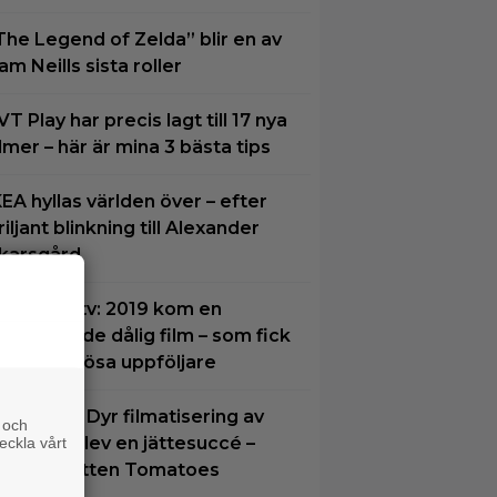
The Legend of Zelda” blir en av
am Neills sista roller
VT Play har precis lagt till 17 nya
ilmer – här är mina 3 bästa tips
KEA hyllas världen över – efter
riljant blinkning till Alexander
karsgård
ndvik på tv: 2019 kom en
krämmande dålig film – som fick
yra värdelösa uppföljare
natt på tv: Dyr filmatisering av
 och
lassiker blev en jättesuccé –
eckla vårt
7% på Rotten Tomatoes