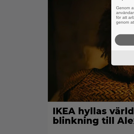
Genom att
användaru
för att a
genom att
IKEA hyllas värld
blinkning till A