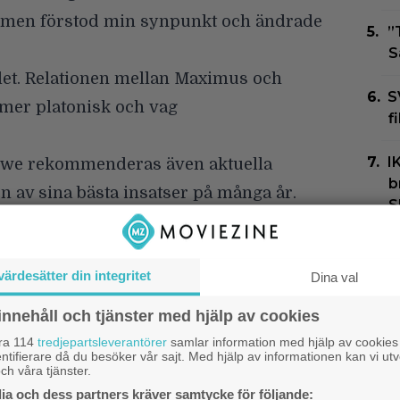
d, men förstod min synpunkt och ändrade
”
S
alet. Relationen mellan Maximus och
S
 mer platonisk och vag
f
I
rowe rekommenderas även aktuella
b
en av sina bästa insatser på många år.
S
ades de” – Russell Crowe gnäller på
U
s
värdesätter din integritet
 får sin första Oscar efter 49 år i
Dina val
f
innehåll och tjänster med hjälp av cookies
I
åra 114
tredjepartsleverantörer
samlar information med hjälp av cookies
Google
k
ntifierare då du besöker vår sajt. Med hjälp av informationen kan vi utv
ch våra tjänster.
9
a och dess partners kräver samtycke för följande: