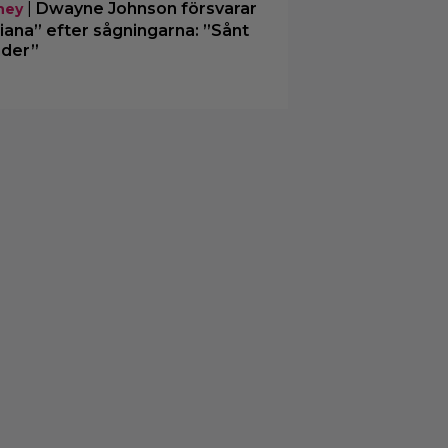
|
Dwayne Johnson försvarar
ney
iana” efter sågningarna: ”Sånt
der”