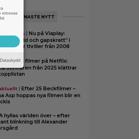
ka
 intresse
SENASTE NYTT
lst
|
Nu på Viaplay:
eamingtips
iliserat våld och gapskratt” i
rutsägbar thriller från 2008
Dataskydd
|
3 nya filmer på Netflix:
lix
arsvinnaren från 2025 klättrar
topplistan
|
Efter 25 Beckfilmer –
aktuellt
a Asp hoppas nya filmen blir en
ckis
A hyllas världen över – efter
ljant blinkning till Alexander
rsgård