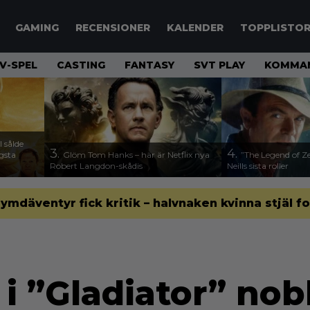
GAMING
RECENSIONER
KALENDER
TOPPLISTO
V-SPEL
CASTING
FANTASY
SVT PLAY
KOMMAN
 sålde
3.
4.
ägsta
Glöm Tom Hanks – här är Netflix nya
”The Legend of Ze
Robert Langdon-skådis
Neills sista roller
 rymdäventyr fick kritik – halvnaken kvinna stjäl f
 i ”Gladiator” no