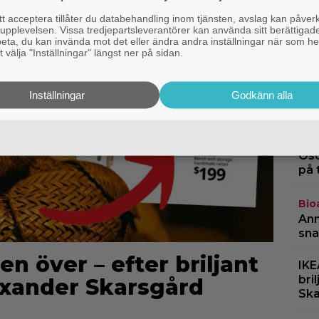
 acceptera tillåter du databehandling inom tjänsten, avslag kan påver
pplevelsen. Vissa tredjepartsleverantörer kan använda sitt berättigade
rbeta, du kan invända mot det eller ändra andra inställningar när som he
 välja "Inställningar" längst ner på sidan.
Str
”St
Inställningar
Godkänn alla
ofö
Netf
Osc
på 
Bio
Ann
sna
en över – efter briljant
IKE
bri
lexander Skarsgård
Ska