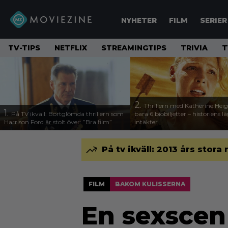
NYHETER
FILM
SERIER
TV-TIPS
NETFLIX
STREAMINGTIPS
TRIVIA
T
2.
Thrillern med Katherine Heigl
1.
På TV ikväll: Bortglömda thrillern som
bara 6 biobiljetter – historiens l
Harrison Ford är stolt över: ”Bra film”
intäkter
På tv ikväll: 2013 års stora
FILM
BAKOM KULISSERNA
En sexscen