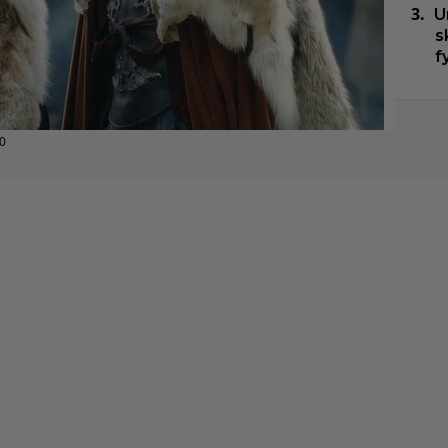
U
s
f
00