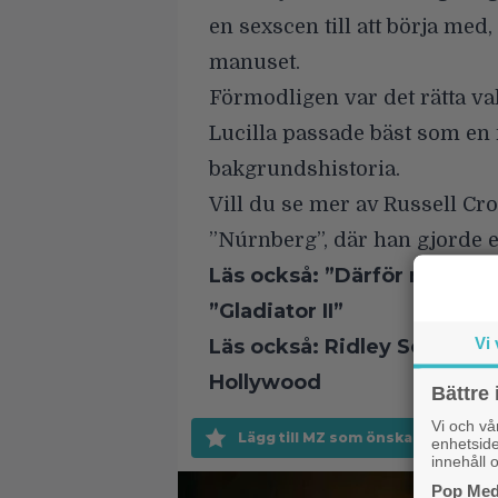
en sexscen till att börja me
manuset.
Förmodligen var det rätta v
Lucilla passade bäst som en
bakgrundshistoria.
Vill du se mer av Russell C
”Núrnberg”
, där han gjorde 
Läs också:
”Därför misslyck
”Gladiator II”
Vi 
Läs också:
Ridley Scott, 88,
Hollywood
Bättre 
Vi och v
Lägg till MZ som önskad källa på 
enhetside
innehåll o
Pop Medi