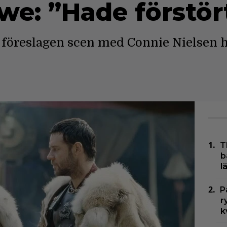
we: ”Hade förstör
 föreslagen scen med Connie Nielsen h
T
b
l
P
r
k