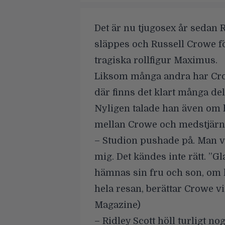
Det är nu tjugosex år sedan 
släppes och
Russell Crowe
f
tragiska rollfigur Maximus.
Liksom många andra har
Cro
där finns det klart många de
Nyligen talade han även om 
mellan Crowe och medstjär
– Studion pushade på. Man vi
mig. Det kändes inte rätt. ”G
hämnas sin fru och son, om 
hela resan, berättar Crowe vi
Magazine
)
– Ridley Scott höll turligt n