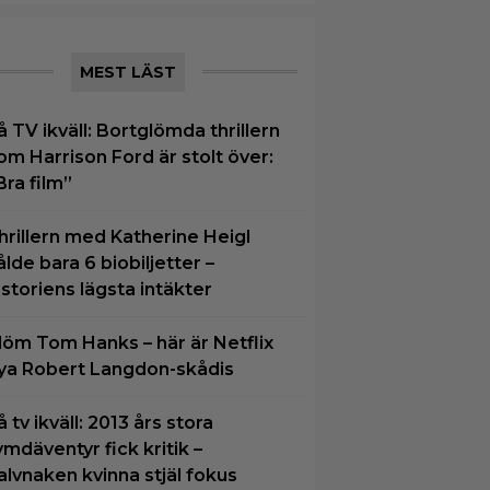
MEST LÄST
å TV ikväll: Bortglömda thrillern
om Harrison Ford är stolt över:
Bra film”
hrillern med Katherine Heigl
ålde bara 6 biobiljetter –
istoriens lägsta intäkter
löm Tom Hanks – här är Netflix
ya Robert Langdon-skådis
å tv ikväll: 2013 års stora
ymdäventyr fick kritik –
alvnaken kvinna stjäl fokus