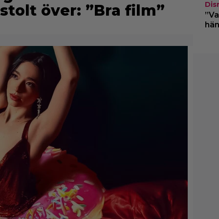
Dis
stolt över: ”Bra film”
”Va
hän