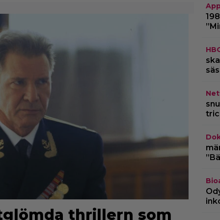
App
198
”Mi
HB
ska
säs
Netf
snu
tri
Dok
märk
”Bä
Bio
Ody
ink
rtglömda thrillern som