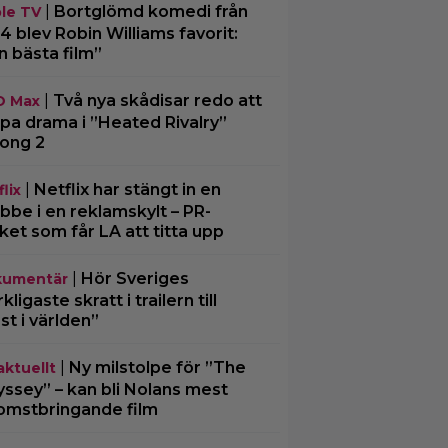
|
Bortglömd komedi från
le TV
4 blev Robin Williams favorit:
n bästa film”
|
Två nya skådisar redo att
O Max
pa drama i ”Heated Rivalry”
ong 2
|
Netflix har stängt in en
lix
bbe i en reklamskylt – PR-
cket som får LA att titta upp
|
Hör Sveriges
umentär
ligaste skratt i trailern till
st i världen”
|
Ny milstolpe för ”The
aktuellt
ssey” – kan bli Nolans mest
omstbringande film