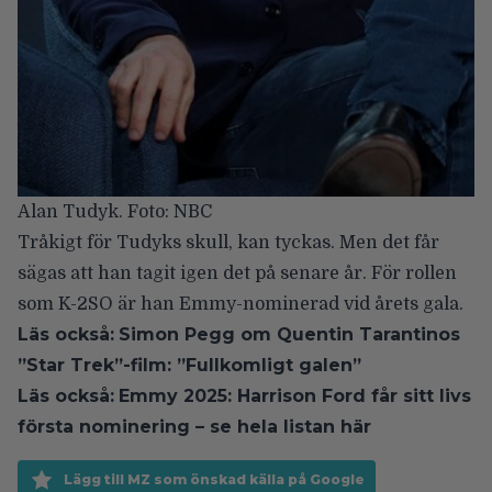
Alan Tudyk. Foto: NBC
Tråkigt för Tudyks skull, kan tyckas. Men det får
sägas att han tagit igen det på senare år. För rollen
som K-2SO är han
Emmy-nominerad vid årets gala
.
Läs också:
Simon Pegg om Quentin Tarantinos
”Star Trek”-film: ”Fullkomligt galen”
Läs också:
Emmy 2025: Harrison Ford får sitt livs
första nominering – se hela listan här
Lägg till MZ som önskad källa på Google