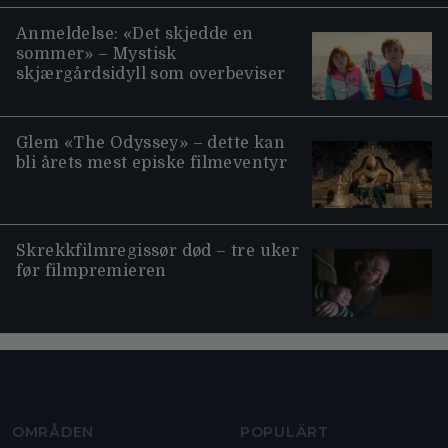
Anmeldelse: «Det skjedde en
sommer» – Mystisk
skjærgårdsidyll som overbeviser
Glem «The Odyssey» – dette kan
bli årets mest episke filmeventyr
Skrekkfilmregissør død – tre uker
før filmpremieren
Moviezine footer navigation
OMRÅDEN
POPULÄRT