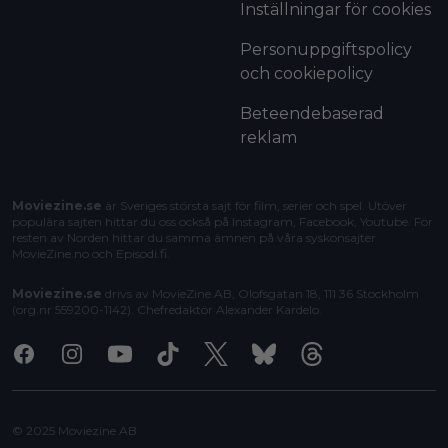
Inställningar för cookies
Personuppgiftspolicy
och cookiepolicy
Beteendebaserad
reklam
Moviezine.se
är Sveriges största sajt för film, serier och spel. Utöver
populära sajten hittar du oss också på Instagram, Facebook, Youtube. För
resten av Norden hittar du samma ämnen på våra syskonsajter
MovieZine.no
och
Episodi.fi
.
Moviezine.se
drivs av MovieZine AB, Olofsgatan 18, 111 36 Stockholm
(org.nr 559200-1142). Chefredaktör
Alexander Kardelo
.
Facebook
Instagram
Youtube
Tiktok
X
Bluesky
Threads
© 2025 Moviezine AB