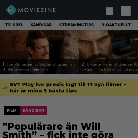
TV-SPEL
KÄNDISAR
STREAMINGTIPS
BIOAKTUELLT
1.
2.
Joel Kinnaman vs Saddam Hussein i ny
Experter väljer ut tidernas 1
thrillerserie – se trailern här
tv-spel: ”The Last of Us” på plats
SVT Play har precis lagt till 17 nya filmer –
här är mina 3 bästa tips
FILM
KÄNDISAR
”Populärare än Will
Smith” – fick inte göra