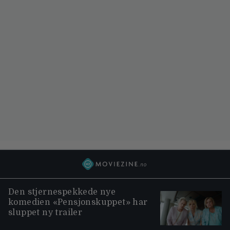
Den stjernespekkede nye
komedien «Pensjonskuppet» har
sluppet ny trailer