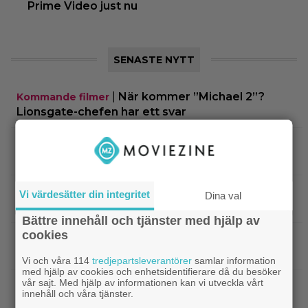
Prime Video just nu
SENASTE NYTT
|
När kommer ”Michael 2”?
Kommande filmer
Lionsgate-chefen har ett svar
|
Adam Sandler återförenar
Kommande filmer
gänget i ”Grown Ups 3” – delar en första bild
|
Minnie Driver skadad i otäck bilolycka:
Kändisar
Vi värdesätter din integritet
Dina val
”Tacksam att jag lever”
Bättre innehåll och tjänster med hjälp av
cookies
|
Något är väldigt fel i ”Den hemliga
Netflix
kvinnan” – danska Netflix-thrillern visar upp sig
Vi och våra 114
tredjepartsleverantörer
samlar information
med hjälp av cookies och enhetsidentifierare då du besöker
vår sajt. Med hjälp av informationen kan vi utveckla vårt
|
Regissören flyr nästa ”Jurassic
Jurassic World
innehåll och våra tjänster.
World”-film – jakten på ersättare igång