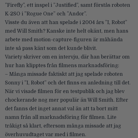
”Firefly”, ett inspel i ”Justified”, samt förstås roboten
K-2SO i ”Rogue One” och ”Andor”.
Visste du även att han spelade i 2004 års
”I, Robot”
med
Will Smith
? Kanske inte helt okänt, men hans
arbete med motion-capture-figuren är måhända
inte så pass känt som det kunde blivit.
Variety
skriver om en intervju, där han berättar om
hur han klipptes från filmens marknadsföring:
– Många missade faktiskt att jag spelade roboten
Sonny i ”I, Robot” och det finns en anledning till det.
När vi visade filmen för en testpublik och jag blev
chockerande nog mer populär än Will Smith. Efter
det fanns det inget annat val än att ta bort mitt
namn från all marknadsföring för filmen. Lite
tråkigt så klart, eftersom många missade att jag
överhuvudtaget var med i filmen.