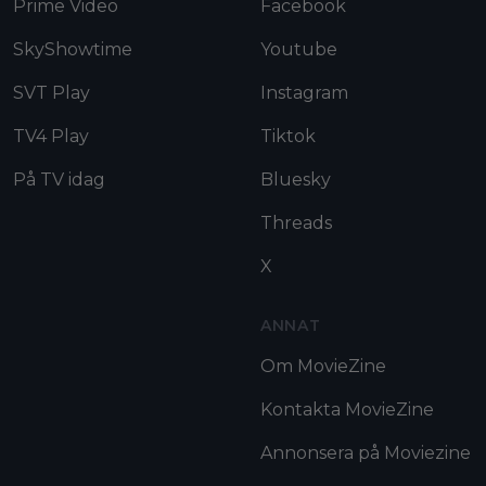
Prime Video
Facebook
SkyShowtime
Youtube
SVT Play
Instagram
TV4 Play
Tiktok
På TV idag
Bluesky
Threads
X
ANNAT
Om MovieZine
Kontakta MovieZine
Annonsera på Moviezine