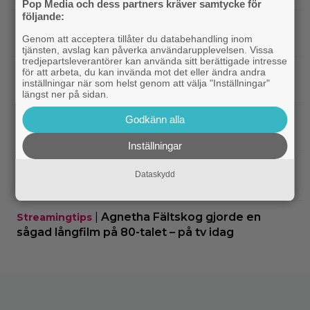
Pop Media och dess partners kräver samtycke för
följande:
|
Vilhelm Blomgren om otroheten i
Bioaktuellt
Genom att acceptera tillåter du databehandling inom
nya komedin: ”Pirret av det förbjudna”
tjänsten, avslag kan påverka användarupplevelsen. Vissa
tredjepartsleverantörer kan använda sitt berättigade intresse
för att arbeta, du kan invända mot det eller ändra andra
|
Ikväll på tv: ”Die Hard”-filmen som
Bruce Willis
inställningar när som helst genom att välja "Inställningar"
Bruce Willis tyckte var bättre än 1:an
längst ner på sidan.
Godkänn alla
|
På TV ikväll: Bortglömda thrillern som
TV-tips
Harrison Ford är stolt över: ”Bra film”
Inställningar
|
På tv ikväll: Mads Mikkelsen super till
TV-tips
Dataskydd
rejält i tokhyllat danskt drama från 2020
|
Agnetha Fältskog gjorde en
Streamingtips
sågad långfilm på 80-talet – på tv idag