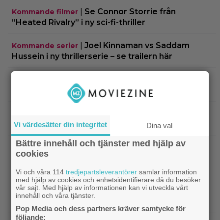
|
Se Connor Storrie från
Kommande filmer
”Heated Rivalry” i ny sci-fi-thriller
|
Joel Kinnaman vs Saddam
Kommande serier
Hussein i ny thrillerserie – se trailern här
|
Gustaf Skarsgård spelar
Gustaf Skarsgård
demonregissör i internationell skräckthriller
|
Disney-chefen försvarar årets
Disney
biofloppar: ”Kommer gå bra på streaming”
Vi värdesätter din integritet
Dina val
Bättre innehåll och tjänster med hjälp av
|
Sommaren blev just hetare: 2
Disney Plus
cookies
avsnitt av ny Ryan Murphy-thriller har anlänt till
Disney+
Vi och våra 114
tredjepartsleverantörer
samlar information
med hjälp av cookies och enhetsidentifierare då du besöker
vår sajt. Med hjälp av informationen kan vi utveckla vårt
|
På tv ikväll: Det här kan vara Kjell
Svensk film
innehåll och våra tjänster.
Bergqvists mest sågade film
Pop Media och dess partners kräver samtycke för
följande: