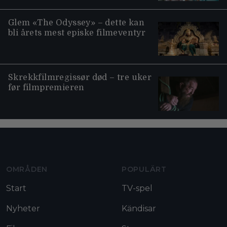
Glem «The Odyssey» – dette kan
bli årets mest episke filmeventyr
Skrekkfilmregissør død – tre uker
før filmpremieren
Moviezine footer navigation
OMRÅDEN
POPULÄRT
Start
TV-spel
Nyheter
Kändisar