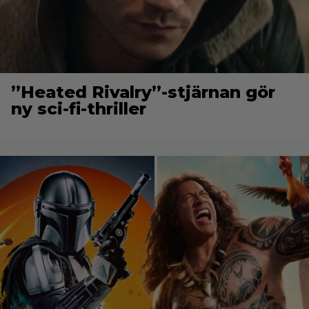
”Heated Rivalry”-stjärnan gör
ny sci-fi-thriller