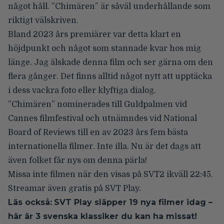
något håll. ”Chimären” är såväl underhållande som
riktigt välskriven.
Bland 2023 års premiärer var detta klart en
höjdpunkt och något som stannade kvar hos mig
länge. Jag älskade denna film och ser gärna om den
flera gånger. Det finns alltid något nytt att upptäcka
i dess vackra foto eller klyftiga dialog.
”Chimären” nominerades till Guldpalmen vid
Cannes filmfestival och utnämndes vid
National
Board of Reviews
till en av 2023 års fem bästa
internationella filmer. Inte illa. Nu är det dags att
även folket får nys om denna pärla!
Missa inte filmen när den visas på
SVT2
ikväll
22:45
.
Streamar även gratis på SVT Play.
Läs också:
SVT Play släpper 19 nya filmer idag –
här är 3 svenska klassiker du kan ha missat!