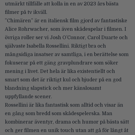
utmärkt tillfälle att kolla in en av 2023 års bästa
filmer på tv ikväll.
”Chimären”
är en italiensk film gjord av fantastiske
Alice Rohrwacher
, som även skådespelar i filmen. I
övriga roller ser vi
Josh O’Connor, Carol Duarte
och
självaste
Isabella Rossellini
. Riktigt bra och
mångsidiga insatser av samtliga, i en berättelse som
fokuserar på ett gäng gravplundrare som söker
mening i livet. Det hela är lika existentiellt och
smart som det är riktigt kul och bjuder på en god
blandning slapstick och mer känslosamt
uppfyllande scener.
Rossellini är lika fantastisk som alltid och visar än
en gång som bredd som skådespelerska. Man
kombinerar äventyr, drama och humor på bästa sätt
och ger filmen en unik touch utan att gå för långt åt