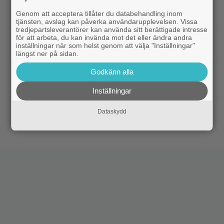
|
Ikväll på tv: Storslaget fantasy-äventyr
TV-tips
Genom att acceptera tillåter du databehandling inom
från 2015 blev en dyr flopp
tjänsten, avslag kan påverka användarupplevelsen. Vissa
tredjepartsleverantörer kan använda sitt berättigade intresse
för att arbeta, du kan invända mot det eller ändra andra
|
EA tillhör Saudiarabien och Jared
TV-spel
inställningar när som helst genom att välja "Inställningar"
Kushner nu – ”blodbad” väntar
längst ner på sidan.
Godkänn alla
|
Biopremiär för Jackie Chans nya
Bioaktuellt
actionrökare – och snart filmas uppföljaren
Inställningar
|
Filmpostern var för läskig – Warner Bros
Skräck
Dataskydd
får skäll