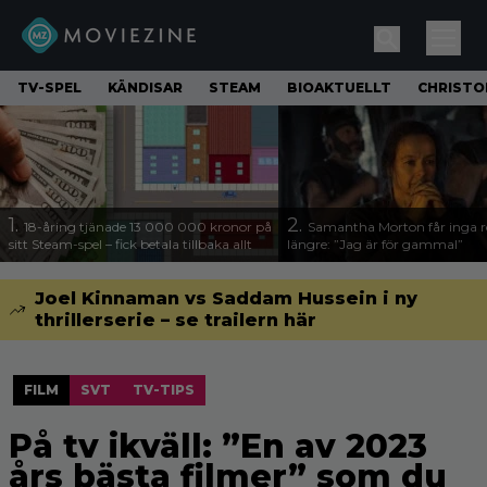
TV-SPEL
KÄNDISAR
STEAM
BIOAKTUELLT
CHRISTO
1.
2.
18-åring tjänade 13 000 000 kronor på
Samantha Morton får inga ro
sitt Steam-spel – fick betala tillbaka allt
längre: ”Jag är för gammal”
Joel Kinnaman vs Saddam Hussein i ny
thrillerserie – se trailern här
FILM
SVT
TV-TIPS
På tv ikväll: ”En av 2023
års bästa filmer” som du