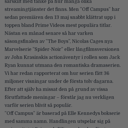
särskilt med tanke på hur många olika
streamingtjänster det finns. Men ”Off Campus” har
sedan premiären den 13 maj snabbt klättrat upp i
toppen bland Prime Videos mest populära titlar.
Nästan en månad senare så har varken
säsongsfinalen av ”The Boys”,
Nicolas Cages
nya
Marvelserie ”Spider-Noir” eller långfilmsversionen
av
John Krasinskis
actionäventyr i rollen som Jack
Ryan kunnat utmana den romantiska dramaserien.
Vi har redan rapporterat om hur
serien fått 36
miljoner visningar under de första tolv dagarna
.
Efter att själv ha missat den på grund av vissa
förutfattade meningar – förstår jag nu verkligen
varför serien blivit så populär.
”Off Campus” är baserad på
Elle Kennedys
bokserie
med samma namn. Handlingen utspelar sig på