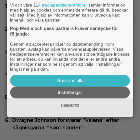
Vi och våra 114
tredjepartsleverantörer
samlar information
På TV ikväll: Bortglömda thrillern som
med hjälp av cookies och enhetsidentifierare då du besöker
Harrison Ford är stolt över: ”Bra film”
vår sajt. Med hjälp av informationen kan vi utveckla vårt
innehåll och våra tjänster.
Pop Media och dess partners kräver samtycke för
Thrillern med Katherine Heigl sålde bara 6
följande:
biobiljetter – historiens lägsta intäkter
Genom att acceptera tillåter du databehandling inom
tjänsten, avslag kan påverka användarupplevelsen. Vissa
Glöm Tom Hanks – här är Netflix nya Robert
tredjepartsleverantörer kan använda sitt berättigade intresse
Langdon-skådis
för att arbeta, du kan invända mot det eller ändra andra
inställningar när som helst genom att välja "Inställningar"
längst ner på sidan.
SVT Play har precis lagt till 17 nya filmer – här
Godkänn alla
är mina 3 bästa tips
Inställningar
På tv ikväll: 2013 års stora rymdäventyr fick
kritik – halvnaken kvinna stjäl fokus
Dataskydd
Dwayne Johnson försvarar ”Vaiana” efter
sågningarna: ”Sånt händer”