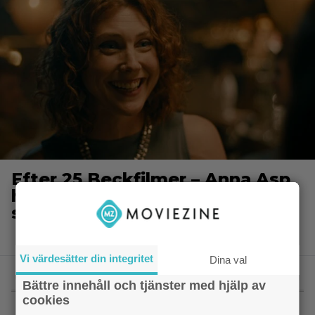
Efter 25 Beckfilmer – Anna Asp
hoppas nya filmen blir en
snackis
Vi värdesätter din integritet
Dina val
Bättre innehåll och tjänster med hjälp av
MEST LÄST
cookies