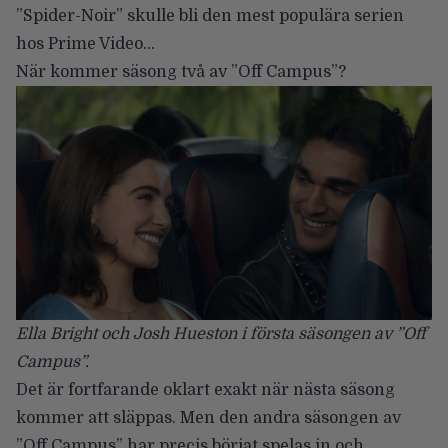
”Spider-Noir” skulle bli den mest populära serien
hos Prime Video…
När kommer säsong två av ”Off Campus”?
Ella Bright och Josh Hueston i första säsongen av ”Off
Campus”.
Det är fortfarande oklart exakt när nästa säsong
kommer att släppas. Men den andra säsongen av
”Off Campus” har precis börjat spelas in och