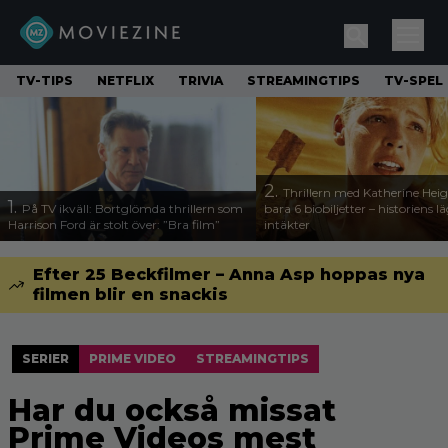
TV-TIPS
NETFLIX
TRIVIA
STREAMINGTIPS
TV-SPEL
2.
Thrillern med Katherine Heigl
1.
På TV ikväll: Bortglömda thrillern som
bara 6 biobiljetter – historiens l
Harrison Ford är stolt över: ”Bra film”
intäkter
Efter 25 Beckfilmer – Anna Asp hoppas nya
filmen blir en snackis
SERIER
PRIME VIDEO
STREAMINGTIPS
Har du också missat
Prime Videos mest