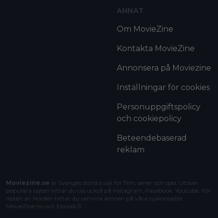
ANNAT
Om MovieZine
Kontakta MovieZine
Annonsera på Moviezine
Inställningar för cookies
Personuppgiftspolicy
och cookiepolicy
Beteendebaserad
reklam
Moviezine.se
är Sveriges största sajt för film, serier och spel. Utöver
populära sajten hittar du oss också på Instagram, Facebook, Youtube. För
resten av Norden hittar du samma ämnen på våra syskonsajter
MovieZine.no
och
Episodi.fi
.