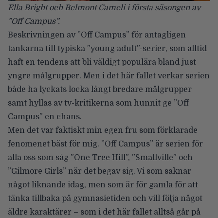
Ella Bright och Belmont Cameli i första säsongen av
”Off Campus”.
Beskrivningen av ”Off Campus” för antagligen
tankarna till typiska ”young adult”-serier, som alltid
haft en tendens att bli väldigt populära bland just
yngre målgrupper. Men i det här fallet verkar serien
både ha lyckats locka långt bredare målgrupper
samt
hyllas av tv-kritikerna som hunnit ge ”Off
Campus” en chans
.
Men det var faktiskt min egen fru som förklarade
fenomenet bäst för mig. ”Off Campus” är serien för
alla oss som såg ”One Tree Hill”, ”Smallville” och
”Gilmore Girls” när det begav sig. Vi som saknar
något liknande idag, men som är för gamla för att
tänka tillbaka på gymnasietiden och vill följa något
äldre karaktärer – som i det här fallet alltså går på