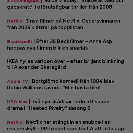
|
Nu på Viaplay: ”Stiliserat våld och
Streamingtips
gapskratt” i oförutsägbar thriller från 2008
|
3 nya filmer på Netflix: Oscarsvinnaren
Netflix
från 2025 klättrar på topplistan
|
Efter 25 Beckfilmer – Anna Asp
Bioaktuellt
hoppas nya filmen blir en snackis
IKEA hyllas världen över – efter briljant blinkning
till Alexander Skarsgård
|
Bortglömd komedi från 1984 blev
Apple TV
Robin Williams favorit: ”Min bästa film”
|
Två nya skådisar redo att skapa
HBO Max
drama i ”Heated Rivalry” säsong 2
|
Netflix har stängt in en snubbe i en
Netflix
reklamskylt – PR-tricket som får LA att titta upp