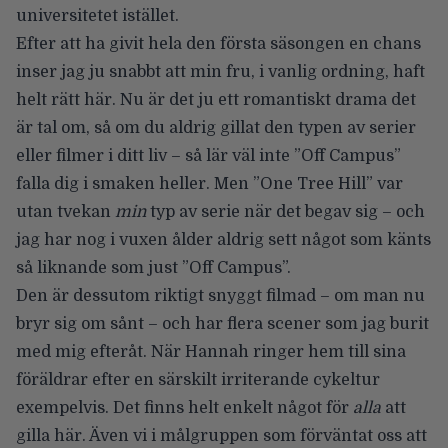
universitetet istället.
Efter att ha givit hela den första säsongen en chans
inser jag ju snabbt att min fru, i vanlig ordning, haft
helt rätt här. Nu är det ju ett romantiskt drama det
är tal om, så om du aldrig gillat den typen av serier
eller filmer i ditt liv – så lär väl inte ”Off Campus”
falla dig i smaken heller. Men ”One Tree Hill” var
utan tvekan
min
typ av serie när det begav sig – och
jag har nog i vuxen ålder aldrig sett något som känts
så liknande som just ”Off Campus”.
Den är dessutom riktigt snyggt filmad – om man nu
bryr sig om sånt – och har flera scener som jag burit
med mig efteråt. När Hannah ringer hem till sina
föräldrar efter en särskilt irriterande cykeltur
exempelvis. Det finns helt enkelt något för
alla
att
gilla här. Även vi i målgruppen som förväntat oss att