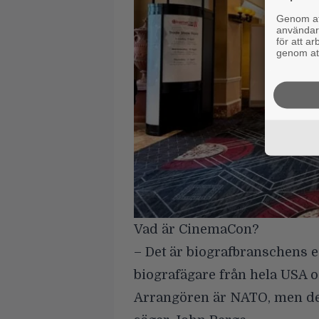
Genom att
användaru
för att a
genom att
Vad är CinemaCon?
– Det är biografbranschens 
biografägare från hela USA o
Arrangören är
NATO
, men de