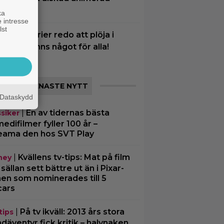
erie
ka
 intresse
lst
 nya tv-serier redo att plöja i
elgen – finns något för alla!
SENASTE NYTT
Dataskydd
|
En av tidernas bästa
ssiker
edifilmer fyller 100 år –
eama den hos SVT Play
|
Kvällens tv-tips: Mat på film
ney
 sällan sett bättre ut än i Pixar-
men som nominerades till 5
cars
|
På tv ikväll: 2013 års stora
tips
däventyr fick kritik – halvnaken