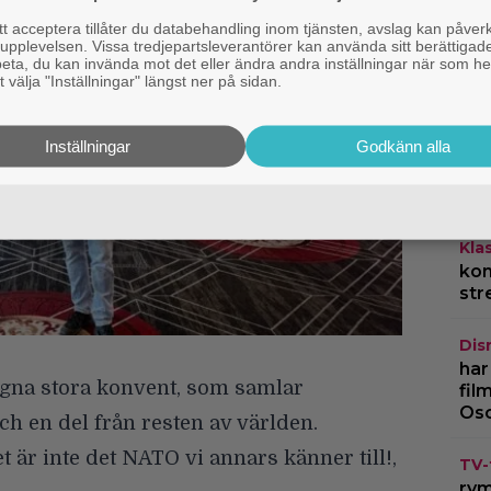
s
 acceptera tillåter du databehandling inom tjänsten, avslag kan påver
pplevelsen. Vissa tredjepartsleverantörer kan använda sitt berättigade
rbeta, du kan invända mot det eller ändra andra inställningar när som he
3
 välja "Inställningar" längst ner på sidan.
h
Inställningar
Godkänn alla
Kla
kom
str
Dis
har
egna stora konvent, som samlar
fil
Os
ch en del från resten av världen.
t är inte det NATO vi annars känner till!,
TV-
rym