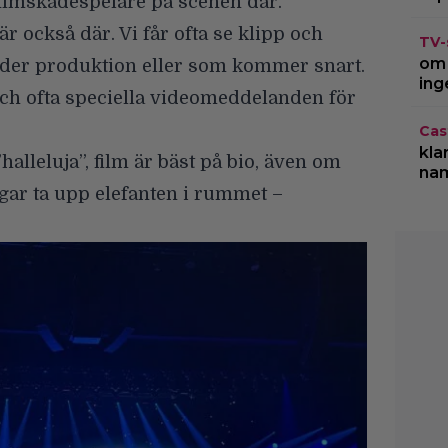
filmskådespelare på scenen där.
r också där. Vi får ofta se klipp och
TV-
om 
nder produktion eller som kommer snart.
ing
 och ofta speciella videomeddelanden för
Cas
kla
halleluja”, film är bäst på bio, även om
na
gar ta upp elefanten i rummet –