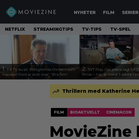
NYHETER
FILM
SERIER
NETFLIX
STREAMINGTIPS
TV-TIPS
TV-SPEL
1.
2.
På TV ikväll: Bortglömda thrillern som
SVT Play har precis lagt till 
Harrison Ford är stolt över: ”Bra film”
filmer – här är mina 3 bästa tips
Thrillern med Katherine Hei
FILM
BIOAKTUELLT
CINEMACON
MovieZine 