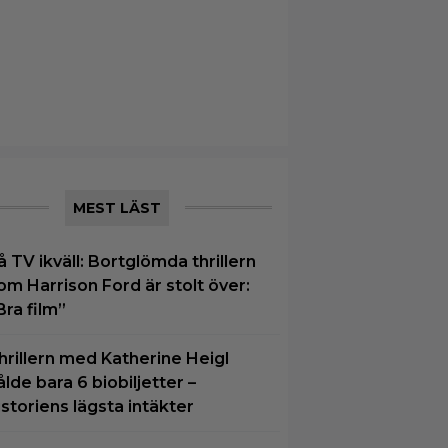
MEST LÄST
å TV ikväll: Bortglömda thrillern
om Harrison Ford är stolt över:
Bra film”
hrillern med Katherine Heigl
ålde bara 6 biobiljetter –
istoriens lägsta intäkter