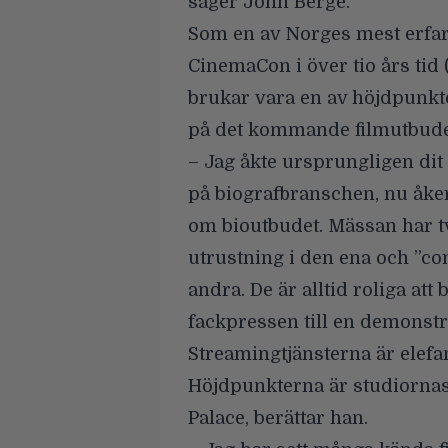
säger John Berge.
Som en av Norges mest erfar
CinemaCon i över tio års ti
brukar vara en av höjdpunkte
på det kommande filmutbude
– Jag åkte ursprungligen dit
på biografbranschen, nu åker
om bioutbudet. Mässan har tv
utrustning i den ena och ”con
andra. De är alltid roliga att
fackpressen till en demonstr
Streamingtjänsterna är elef
Höjdpunkterna är studiornas
Palace, berättar han.