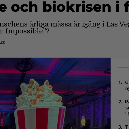
 och biokrisen i 
schens årliga mässa är igång i Las Ve
n: Impossible”?
:38
G
n
P
s
”
T