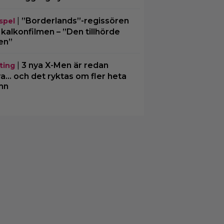
|
”Borderlands”-regissören
spel
kalkonfilmen – ”Den tillhörde
en”
|
3 nya X-Men är redan
ting
ra… och det ryktas om fler heta
mn