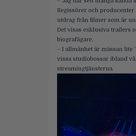
– Jag har sett många kända 
Regissörer och producenter ä
utdrag från filmer som är u
Det visas exklusiva trailers
biografägare.
– I allmänhet är mässan lite ”
vissa studiobossar ibland vå
streamingtjänsterna.