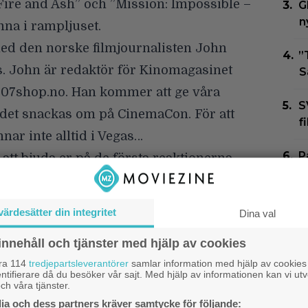
Fire and Ash” och ”Mission: Impossible –
G
n
na i rampljuset.
med den
norske filmjournalisten John
”
s. John är redaktör för
Kinomagasinet
S
07shop.no
. Han kommer att ge våra
S
ad det snackas om på CinemaCon. För att
f
nar inte alltid i Vegas…
P
tt bjuda er på de första reaktionerna
r
mtalade filmerna som visas upp.
h
värdesätter din integritet
Dina val
N
F
innehåll och tjänster med hjälp av cookies
G
åra 114
tredjepartsleverantörer
samlar information med hjälp av cookies
ntifierare då du besöker vår sajt. Med hjälp av informationen kan vi utv
ch våra tjänster.
J
a och dess partners kräver samtycke för följande:
b