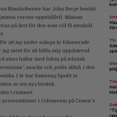
kvi
na filmskribenter har John Berge besökt
d (minus corona-uppehållet). Mässan
Str
Haw
rna på året för den som vill få stenkoll
för
t.
TV-
 för att jag under många år fokuserade
tid
 jag mest för att hålla mig uppdaterad
spe
å stora hallar med fokus på teknisk
Dis
cessions”, snacks och godis alltså, i den
plö
 besöka. I år har Samsung bjudit in
Triv
ation av sin nya bioduk.
Hei
anten i rummet
his
 presentationer i Colosseum på Ceasar’s
Dok
”Ti
rep