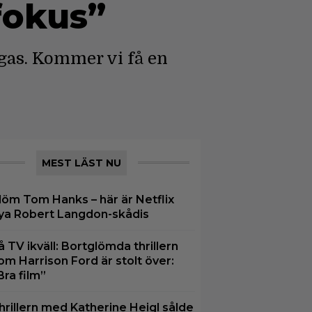
fokus”
gas. Kommer vi få en
MEST LÄST NU
löm Tom Hanks – här är Netflix
ya Robert Langdon-skådis
å TV ikväll: Bortglömda thrillern
om Harrison Ford är stolt över:
Bra film”
hrillern med Katherine Heigl sålde