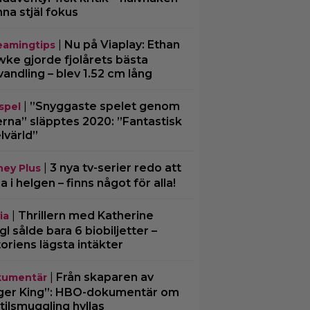
nna stjäl fokus
|
Nu på Viaplay: Ethan
eamingtips
ke gjorde fjolårets bästa
vandling – blev 1.52 cm lång
|
”Snyggaste spelet genom
spel
erna” släpptes 2020: ”Fantastisk
lvärld”
|
3 nya tv-serier redo att
ney Plus
ja i helgen – finns något för alla!
|
Thrillern med Katherine
ia
gl sålde bara 6 biobiljetter –
toriens lägsta intäkter
|
Från skaparen av
umentär
ger King”: HBO-dokumentär om
tilsmuggling hyllas