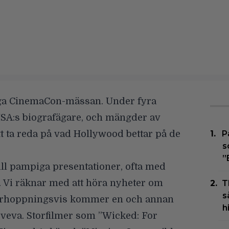
liga CinemaCon-mässan. Under fyra
SA:s biografägare, och mängder av
tt ta reda på vad Hollywood bettar på de
P
s
”
till pampiga presentationer, ofta med
s. Vi räknar med att höra nyheter om
T
s
örhoppningsvis kommer en och annan
h
a veva. Storfilmer som ”Wicked: For