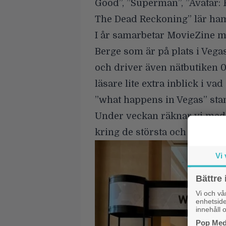
Good”, ”Superman”, ”Avatar: 
The Dead Reckoning” lär ham
I år samarbetar MovieZine 
Berge
som är på plats i Vega
och driver även nätbutiken
0
läsare lite extra inblick i v
”what happens in Vegas” stan
Under veckan räknar vi med a
kring de största och mest o
Vi 
Bättre 
Vi och v
enhetside
innehåll o
Pop Medi