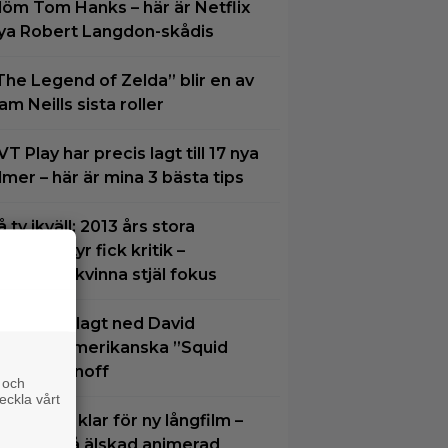
löm Tom Hanks – här är Netflix
ya Robert Langdon-skådis
The Legend of Zelda” blir en av
am Neills sista roller
VT Play har precis lagt till 17 nya
ilmer – här är mina 3 bästa tips
å tv ikväll: 2013 års stora
ymdäventyr fick kritik –
alvnaken kvinna stjäl fokus
etflix har lagt ned David
inchers amerikanska ”Squid
ame”-spinoff
 och
eckla vårt
im Carrey klar för ny långfilm –
aserad på älskad animerad