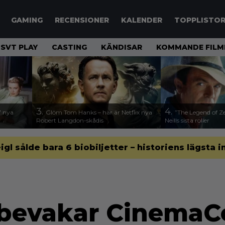
GAMING
RECENSIONER
KALENDER
TOPPLISTO
SVT PLAY
CASTING
KÄNDISAR
KOMMANDE FILM
3.
4.
17 nya
Glöm Tom Hanks – här är Netflix nya
”The Legend of Ze
Robert Langdon-skådis
Neills sista roller
gl sålde bara 6 biobiljetter – historiens lägsta i
bevakar CinemaC