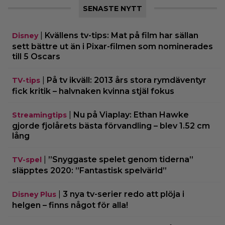
SENASTE NYTT
|
Kvällens tv-tips: Mat på film har sällan
Disney
sett bättre ut än i Pixar-filmen som nominerades
till 5 Oscars
|
På tv ikväll: 2013 års stora rymdäventyr
TV-tips
fick kritik – halvnaken kvinna stjäl fokus
|
Nu på Viaplay: Ethan Hawke
Streamingtips
gjorde fjolårets bästa förvandling – blev 1.52 cm
lång
|
”Snyggaste spelet genom tiderna”
TV-spel
släpptes 2020: ”Fantastisk spelvärld”
|
3 nya tv-serier redo att plöja i
Disney Plus
helgen – finns något för alla!