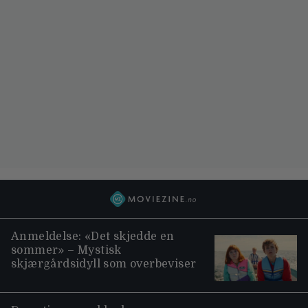
Anmeldelse: «Det skjedde en
sommer» – Mystisk
skjærgårdsidyll som overbeviser