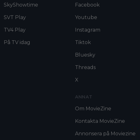
SkyShowtime
Facebook
SVT Play
Youtube
TV4 Play
Instagram
På TV idag
Tiktok
Bluesky
Threads
X
ANNAT
Om MovieZine
Kontakta MovieZine
Annonsera på Moviezine