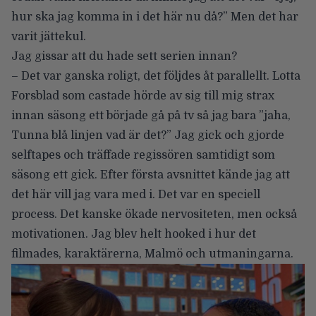
hur ska jag komma in i det här nu då?” Men det har
varit jättekul.
Jag gissar att du hade sett serien innan?
– Det var ganska roligt, det följdes åt parallellt. Lotta
Forsblad som castade hörde av sig till mig strax
innan säsong ett började gå på tv så jag bara ”jaha,
Tunna blå linjen vad är det?” Jag gick och gjorde
selftapes och träffade regissören samtidigt som
säsong ett gick. Efter första avsnittet kände jag att
det här vill jag vara med i. Det var en speciell
process. Det kanske ökade nervositeten, men också
motivationen. Jag blev helt hooked i hur det
filmades, karaktärerna, Malmö och utmaningarna.