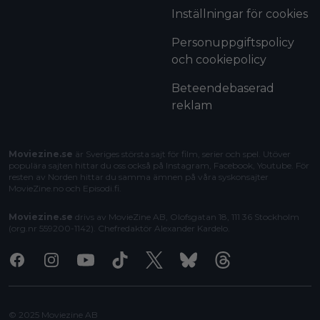
Inställningar för cookies
Personuppgiftspolicy
och cookiepolicy
Beteendebaserad
reklam
Moviezine.se
är Sveriges största sajt för film, serier och spel. Utöver
populära sajten hittar du oss också på Instagram, Facebook, Youtube. För
resten av Norden hittar du samma ämnen på våra syskonsajter
MovieZine.no
och
Episodi.fi
.
Moviezine.se
drivs av MovieZine AB, Olofsgatan 18, 111 36 Stockholm
(org.nr 559200-1142). Chefredaktör
Alexander Kardelo
.
Facebook
Instagram
Youtube
Tiktok
X
Bluesky
Threads
© 2025 Moviezine AB