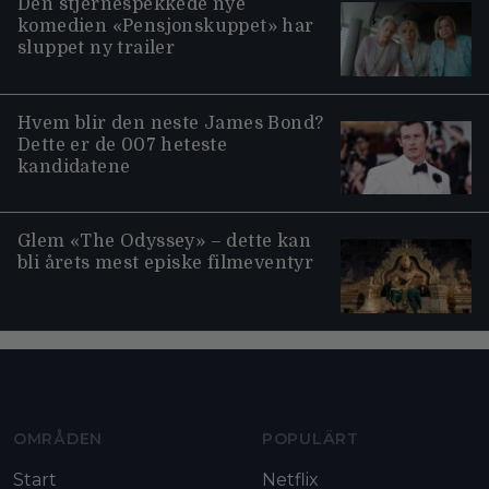
Den stjernespekkede nye
komedien «Pensjonskuppet» har
sluppet ny trailer
Hvem blir den neste James Bond?
Dette er de 007 heteste
kandidatene
Glem «The Odyssey» – dette kan
bli årets mest episke filmeventyr
Moviezine footer navigation
OMRÅDEN
POPULÄRT
Start
Netflix