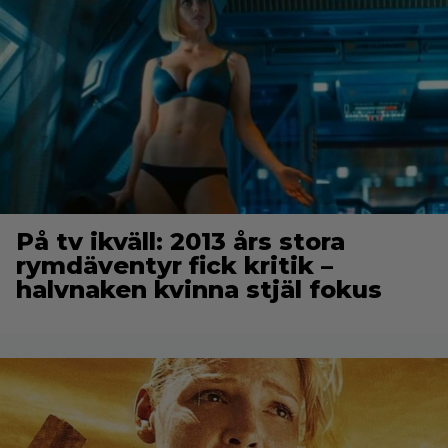
På tv ikväll: 2013 års stora
rymdäventyr fick kritik –
halvnaken kvinna stjäl fokus