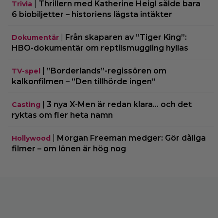
|
Thrillern med Katherine Heigl sålde bara
Trivia
6 biobiljetter – historiens lägsta intäkter
|
Från skaparen av ”Tiger King”:
Dokumentär
HBO-dokumentär om reptilsmuggling hyllas
|
”Borderlands”-regissören om
TV-spel
kalkonfilmen – ”Den tillhörde ingen”
|
3 nya X-Men är redan klara… och det
Casting
ryktas om fler heta namn
|
Morgan Freeman medger: Gör dåliga
Hollywood
filmer – om lönen är hög nog