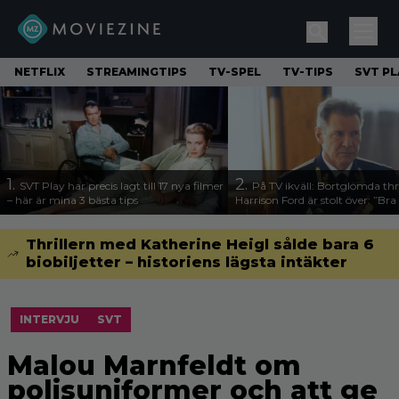
NETFLIX
STREAMINGTIPS
TV-SPEL
TV-TIPS
SVT PL
1.
2.
SVT Play har precis lagt till 17 nya filmer
På TV ikväll: Bortglömda thr
– här är mina 3 bästa tips
Harrison Ford är stolt över: ”Bra
Thrillern med Katherine Heigl sålde bara 6
biobiljetter – historiens lägsta intäkter
INTERVJU
SVT
Malou Marnfeldt om
polisuniformer och att ge