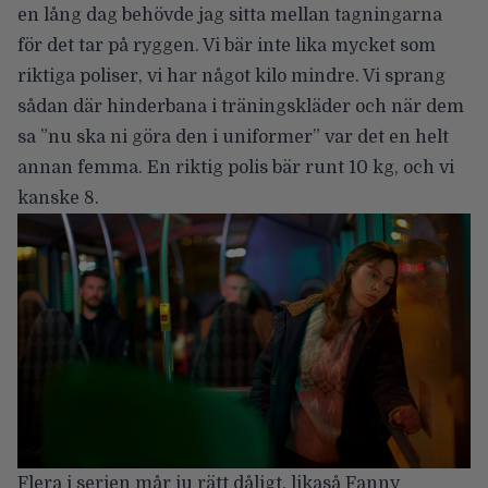
en lång dag behövde jag sitta mellan tagningarna
för det tar på ryggen. Vi bär inte lika mycket som
riktiga poliser, vi har något kilo mindre. Vi sprang
sådan där hinderbana i träningskläder och när dem
sa ”nu ska ni göra den i uniformer” var det en helt
annan femma. En riktig polis bär runt 10 kg, och vi
kanske 8.
Flera i serien mår ju rätt dåligt, likaså Fanny