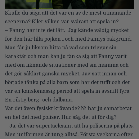
Skulle du säga att det var en av de mest utmanande
scenerna? Eller vilken var svårast att spela in?
– Fanny har inte det lätt. Jag kände väldig mycket
för den här lilla pojken i och med Fannys bakgrund.
Man får ju liksom hitta på vad som triggar sin
karaktär och man kan ju tänka sig att Fanny varit
med om liknande situationer med sin mamma och
det gör såklart ganska mycket. Jag satt innan och
började tänka på alla barn som har det tufft och det
var en känslomässig period att spela in avsnitt fyra.
En riktig berg- och dalbana.
Var det även fysiskt krävande? Ni har ju samarbetat
en hel del med poliser. Hur såg det ut för dig?
– Ja, det var supertacksamt att ha poliserna på plats.
Men uniformen är tung alltså. Första veckorna efter