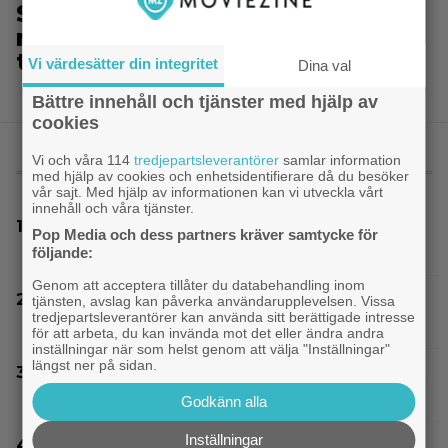
SVT Play har precis lagt till 17
nya filmer – här är mina 3 bästa
tips
Vi värdesätter din integritet
Dina val
Bättre innehåll och tjänster med hjälp av
cookies
Vi och våra 114
tredjepartsleverantörer
samlar information
MEST LÄST
med hjälp av cookies och enhetsidentifierare då du besöker
vår sajt. Med hjälp av informationen kan vi utveckla vårt
innehåll och våra tjänster.
På TV ikväll: Bortglömda thrillern som
Pop Media och dess partners kräver samtycke för
Harrison Ford är stolt över: ”Bra film”
följande:
Genom att acceptera tillåter du databehandling inom
Glöm Tom Hanks – här är Netflix nya Robert
tjänsten, avslag kan påverka användarupplevelsen. Vissa
tredjepartsleverantörer kan använda sitt berättigade intresse
Langdon-skådis
för att arbeta, du kan invända mot det eller ändra andra
inställningar när som helst genom att välja "Inställningar"
längst ner på sidan.
Thrillern med Katherine Heigl sålde bara 6
biobiljetter – historiens lägsta intäkter
Godkänn alla
Inställningar
”The Legend of Zelda” blir en av Sam Neills