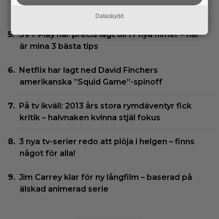
sista roller
Dataskydd
SVT Play har precis lagt till 17 nya filmer – här
är mina 3 bästa tips
Netflix har lagt ned David Finchers
amerikanska ”Squid Game”-spinoff
På tv ikväll: 2013 års stora rymdäventyr fick
kritik – halvnaken kvinna stjäl fokus
3 nya tv-serier redo att plöja i helgen – finns
något för alla!
Jim Carrey klar för ny långfilm – baserad på
älskad animerad serie