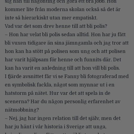
sig hän till någonting och göra ett bra jobb. Hon
kommer lite från moderna skolan också så det är
inte så hierarkiskt utan mer empatiskt.
Vad var det som drev henne till att bli polis?
– Hon har velat bli polis sedan alltid. Hon har ju fått
bli vuxen tidigare än sina jämngamla och jag tror att
hon kan ha stött på polisen som ung och att polisen
har varit hjälpsam för henne och funnits där. Det
kan ha varit en anledning till att hon vill bli polis.
I fjärde avsnittet får vi se Fanny bli fotograferad med
en symbolisk fackla, något som mynnar ut i en
hatstorm på nätet. Hur var det att spela in de
scenerna? Har du någon personlig erfarenhet av
nätmobbning?
– Nej, jag har ingen relation till det själv, men det
har ju hänt i vår historia i Sverige att unga,