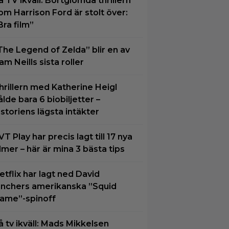
å TV ikväll: Bortglömda thrillern
om Harrison Ford är stolt över:
Bra film”
The Legend of Zelda” blir en av
am Neills sista roller
hrillern med Katherine Heigl
ålde bara 6 biobiljetter –
istoriens lägsta intäkter
VT Play har precis lagt till 17 nya
ilmer – här är mina 3 bästa tips
etflix har lagt ned David
inchers amerikanska ”Squid
ame”-spinoff
å tv ikväll: Mads Mikkelsen