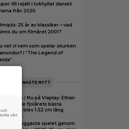
uper till rejält i tokhyllat danskt
rama från 2020
ilmquiz: 25 år av klassiker – vad
inns du om filmåret 2001?
u vet vi vem som spelar skurken
anondorf i ”The Legend of
elda”
SENASTE NYTT
|
Nu på Viaplay: Ethan
eamingtips
ke gjorde fjolårets bästa
vandling – blev 1.52 cm lång
 och
eckla vårt
|
”Snyggaste spelet genom
spel