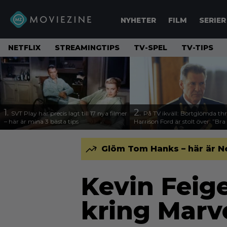
NYHETER
FILM
SERIER
NETFLIX
STREAMINGTIPS
TV-SPEL
TV-TIPS
1.
2.
SVT Play har precis lagt till 17 nya filmer
På TV ikväll: Bortglömda thr
– här är mina 3 bästa tips
Harrison Ford är stolt över: ”Bra
Glöm Tom Hanks – här är N
Kevin Feig
kring Marv