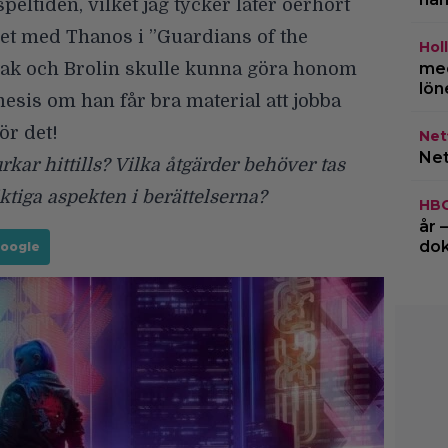
peltiden, vilket jag tycker låter oerhört
et med Thanos i ”Guardians of the
Hol
mak och Brolin skulle kunna göra honom
med
lön
esis om han får bra material att jobba
ör det!
Netf
Net
kar hittills? Vilka åtgärder behöver tas
viktiga aspekten i berättelserna?
HB
år 
do
Google