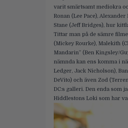
varit smärtsamt mediokra och
Ronan (Lee Pace), Alexander
Stane (Jeff Bridges), hur kit
Tittar man på de sämre fil
(Mickey Rourke), Malekith (C
Mandarin” (Ben Kingsley/Guy 
nämnda kan ens komma i när
Ledger, Jack Nicholson), Ba
DeVito) och även Zod (Terre
DC:s galleri. Den enda som j
Hiddlestons Loki som har v