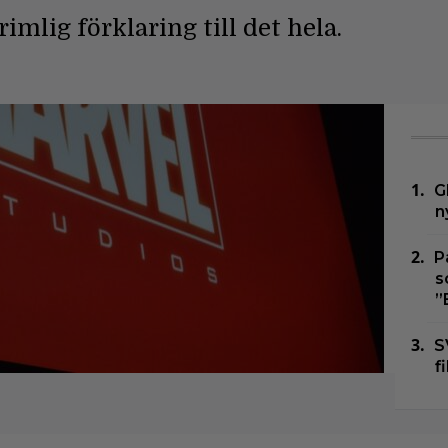
imlig förklaring till det hela.
G
n
P
s
”
S
f