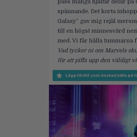
pass många hjältar delar på s
spännande. Det korta inhopp
Galaxy” gav mig rejäl mers
till en högst minnesvärd nem
med. Vi får hålla tummarna f
Vad tycker ni om Marvels skur
för att piffa upp den väldigt 
Lägg till MZ som önskad källa på 