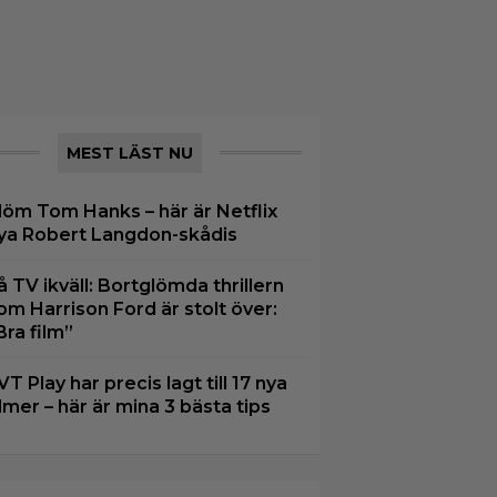
MEST LÄST NU
löm Tom Hanks – här är Netflix
ya Robert Langdon-skådis
å TV ikväll: Bortglömda thrillern
om Harrison Ford är stolt över:
Bra film”
VT Play har precis lagt till 17 nya
ilmer – här är mina 3 bästa tips