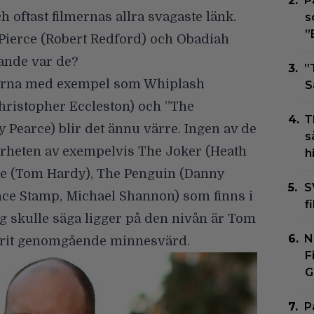
P
 oftast filmernas allra svagaste länk.
s
”
 Pierce (Robert Redford) och Obadiah
tlande var de?
”
merna med exempel som Whiplash
S
hristopher Eccleston) och ”The
T
Pearce) blir det ännu värre. Ingen av de
s
heten av exempelvis The Joker (Heath
h
ne (Tom Hardy), The Penguin (Danny
S
nce Stamp, Michael Shannon) som finns i
f
ag skulle säga ligger på den nivån är Tom
N
arit genomgående minnesvärd.
F
G
P