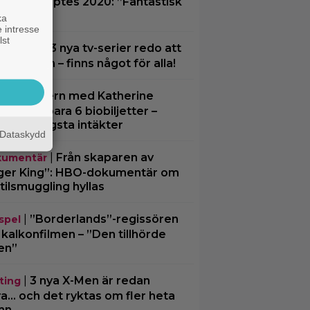
erna” släpptes 2020: ”Fantastisk
lvärld”
ka
 intresse
lst
|
3 nya tv-serier redo att
ney Plus
ja i helgen – finns något för alla!
|
Thrillern med Katherine
ia
gl sålde bara 6 biobiljetter –
toriens lägsta intäkter
Dataskydd
|
Från skaparen av
umentär
ger King”: HBO-dokumentär om
tilsmuggling hyllas
|
”Borderlands”-regissören
spel
kalkonfilmen – ”Den tillhörde
en”
|
3 nya X-Men är redan
ting
ra… och det ryktas om fler heta
mn