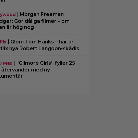
|
Morgan Freeman
lywood
ger: Gör dåliga filmer – om
en är hög nog
|
Glöm Tom Hanks – här är
lix
flix nya Robert Langdon-skådis
|
”Gilmore Girls” fyller 25
O Max
– återvänder med ny
kumentär