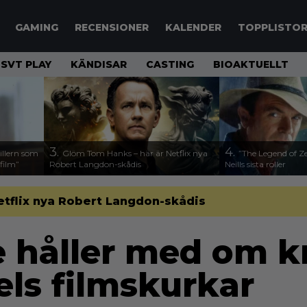
GAMING
RECENSIONER
KALENDER
TOPPLISTO
SVT PLAY
KÄNDISAR
CASTING
BIOAKTUELLT
3.
4.
illern som
Glöm Tom Hanks – här är Netflix nya
”The Legend of Ze
 film”
Robert Langdon-skådis
Neills sista roller
etflix nya Robert Langdon-skådis
e håller med om k
els filmskurkar