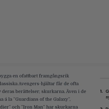
 bygga en ofattbart framgångsrik
lassiska Avengers-hjältar får de ofta
v deras berättelser; skurkarna. Även i de
G
n
a á la ”Guardians of the Galaxy”,
ldier” och ”Iron Man” har skurkarna