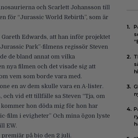
inosaurierna och
Scarlett Johansson
till
n för “
Jurassic World Rebirth
”, som är
P
s
,
Gareth Edwards
, att han inför projektet
”
 “Jurassic Park”-filmens regissör
Steven
ade de bland annat om vilka
T
s
en nya filmen och det visade sig att
h
é om vem som borde vara med.
one en av dem skulle vara en A-lister.
G
n
och vid ett tillfälle sa Steven “Tja, om
t så kommer hon döda mig för hon har
P
ic-film i evigheter” Och mina ögon lyste
r
h
ill
EW
.
r premiär på bio den
2 juli
.