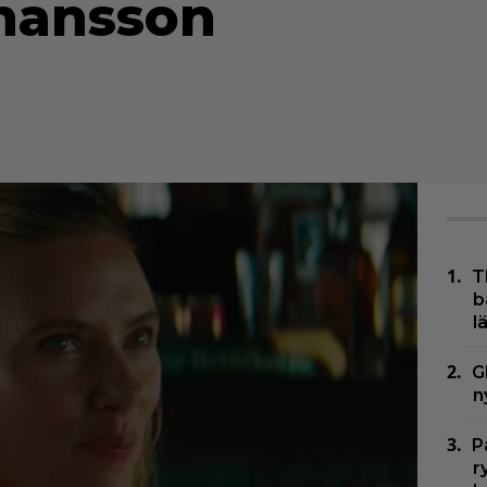
ohansson
T
b
l
G
n
P
r