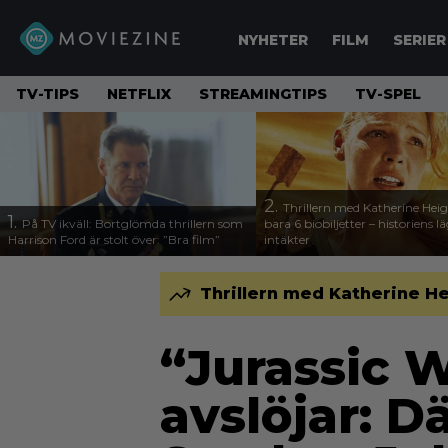
NYHETER
FILM
SERIER
TV-TIPS
NETFLIX
STREAMINGTIPS
TV-SPEL
2.
Thrillern med Katherine Heigl
1.
På TV ikväll: Bortglömda thrillern som
bara 6 biobiljetter – historiens l
Harrison Ford är stolt över: ”Bra film”
intäkter
Thrillern med Katherine Hei
“Jurassic 
avslöjar: D