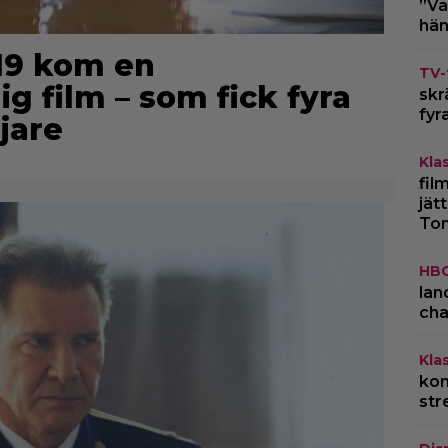
”Va
hän
019 kom en
TV-
 film – som fick fyra
skr
fyr
jare
Kla
fil
jät
To
HB
lan
cha
Kla
kom
str