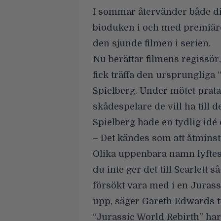
I sommar återvänder både d
bioduken i och med premiäre
den sjunde filmen i serien.
Nu berättar filmens regissör
fick träffa den ursprungliga
Spielberg
. Under mötet prat
skådespelare de vill ha till d
Spielberg hade en tydlig id
– Det kändes som att åtminst
Olika uppenbara namn lyftes, 
du inte ger det till Scarlet
försökt vara med i en Jurass
upp, säger Gareth Edwards t
“Jurassic World Rebirth” ha