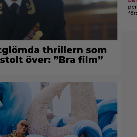
Dis
per
för
rtglömda thrillern som
stolt över: ”Bra film”