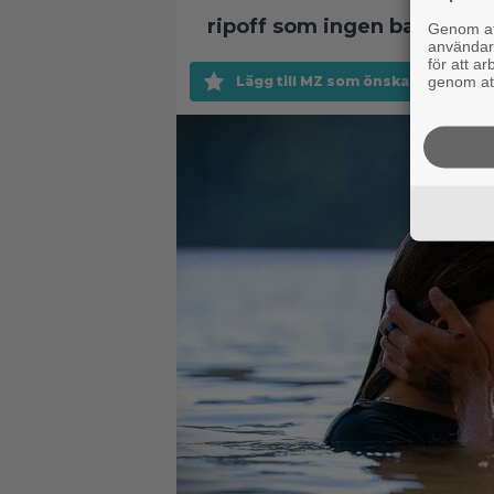
ripoff som ingen bad om
Genom att
användaru
för att a
genom att
Lägg till MZ som önskad källa på 