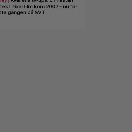
|
Kvällens tv-tips: En nästan
ney
fekt Pixarfilm kom 2007 – nu för
sta gången på SVT