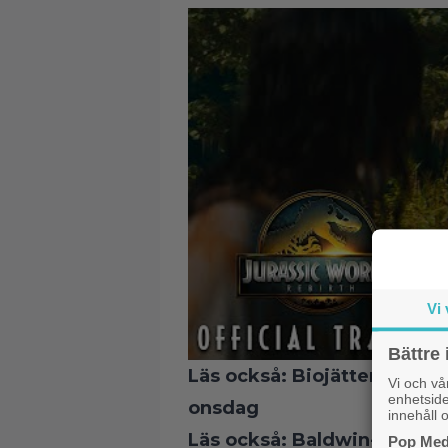
Vi 
Bättre 
Läs också:
Biojätten sänker
Vi och v
enhetside
onsdag
innehåll o
Läs också:
Baldwin-brorsan
Pop Medi