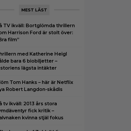
MEST LÄST
å TV ikväll: Bortglömda thrillern
om Harrison Ford är stolt över:
Bra film”
hrillern med Katherine Heigl
ålde bara 6 biobiljetter –
istoriens lägsta intäkter
löm Tom Hanks – här är Netflix
ya Robert Langdon-skådis
å tv ikväll: 2013 års stora
ymdäventyr fick kritik –
alvnaken kvinna stjäl fokus