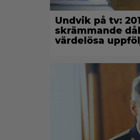
Undvik på tv: 2
skrämmande dålig
värdelösa uppföl