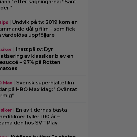
iana” efter sågningarna: ”Sånt
der”
|
Undvik på tv: 2019 kom en
tips
ämmande dålig film – som fick
a värdelösa uppföljare
|
Inatt på tv: Dyr
ssiker
matisering av klassiker blev en
tesuccé – 97% på Rotten
matoes
|
Svensk superhjältefilm
O Max
dar på HBO Max idag: ”Oväntat
rmig”
|
En av tidernas bästa
ssiker
edifilmer fyller 100 år –
eama den hos SVT Play