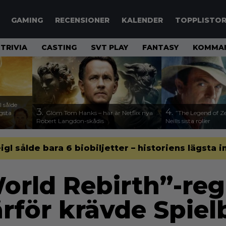
GAMING
RECENSIONER
KALENDER
TOPPLISTO
TRIVIA
CASTING
SVT PLAY
FANTASY
KOMMAN
 sålde
3.
4.
ägsta
Glöm Tom Hanks – här är Netflix nya
”The Legend of Ze
Robert Langdon-skådis
Neills sista roller
gl sålde bara 6 biobiljetter – historiens lägsta i
World Rebirth”-reg
ärför krävde Spiel