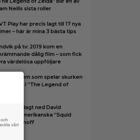
The Legend of Zelda” blir en av
am Neills sista roller
VT Play har precis lagt till 17 nya
ilmer – här är mina 3 bästa tips
ndvik på tv: 2019 kom en
krämmande dålig film – som fick
yra värdelösa uppföljare
u vet vi vem som spelar skurken
anondorf i ”The Legend of
elda”
etflix har lagt ned David
inchers amerikanska ”Squid
 och
ame”-spinoff
eckla vårt