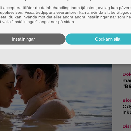
 acceptera tillåter du databehandling inom tjänsten, avslag kan påver
pplevelsen. Vissa tredjepartsleverantörer kan använda sitt berättigade
rbeta, du kan invända mot det eller ändra andra inställningar när som he
 välja "Inställningar" längst ner på sidan.
Google
HB
ska
säs
Inställningar
Godkänn alla
Netf
snu
tri
Dok
märk
”Bä
Bio
Ody
ink
Dis