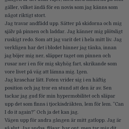
gäller, vilket ändå för en novis som jag känns som
något riktigt stort.
Jag travar andfådd upp. Sätter på skidorna och mig
själv på pinnen och laddar. Jag känner mig plötsligt
ruskigt redo. Som att jag varit det i hela mitt liv. Jag
verkligen har det i blodet hinner jag tänka, innan
jag böjer mig ner, släpper taget om pinnen och
rusar ner i en för mig skyhög fart, skrikande som
vore livet på väg att lämna mig. Igen.
Jag kraschar lätt. Foten vrider sig i en häftig
position och jag tror en stund att den är av. Sen
tackar jag gud för min hypermobilitet och släpar
upp det som finns i tjockisdräkten, lem för lem. ”Can
I do it again?” Och ja det kan jag.
Vägen upp för andra gången är mitt gatlopp. Jag är
så slut. Jag andas, flåsar, har ont, men tar mig dit,