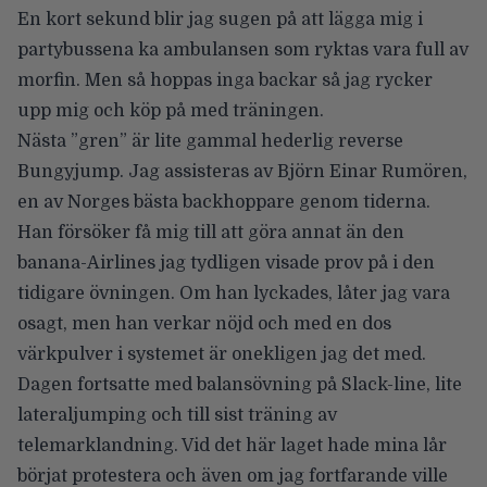
En kort sekund blir jag sugen på att lägga mig i
partybussena ka ambulansen som ryktas vara full av
morfin. Men så hoppas inga backar så jag rycker
upp mig och köp på med träningen.
Nästa ”gren” är lite gammal hederlig reverse
Bungyjump. Jag assisteras av Björn Einar Rumören,
en av Norges bästa backhoppare genom tiderna.
Han försöker få mig till att göra annat än den
banana-Airlines jag tydligen visade prov på i den
tidigare övningen. Om han lyckades, låter jag vara
osagt, men han verkar nöjd och med en dos
värkpulver i systemet är onekligen jag det med.
Dagen fortsatte med balansövning på Slack-line, lite
lateraljumping och till sist träning av
telemarklandning. Vid det här laget hade mina lår
börjat protestera och även om jag fortfarande ville