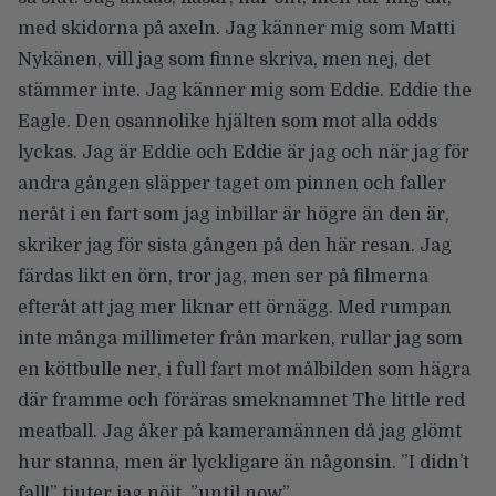
med skidorna på axeln. Jag känner mig som Matti
Nykänen, vill jag som finne skriva, men nej, det
stämmer inte. Jag känner mig som Eddie. Eddie the
Eagle. Den osannolike hjälten som mot alla odds
lyckas. Jag är Eddie och Eddie är jag och när jag för
andra gången släpper taget om pinnen och faller
neråt i en fart som jag inbillar är högre än den är,
skriker jag för sista gången på den här resan. Jag
färdas likt en örn, tror jag, men ser på filmerna
efteråt att jag mer liknar ett örnägg. Med rumpan
inte många millimeter från marken, rullar jag som
en köttbulle ner, i full fart mot målbilden som hägra
där framme och föräras smeknamnet The little red
meatball. Jag åker på kameramännen då jag glömt
hur stanna, men är lyckligare än någonsin. ”I didn’t
fall!” tjuter jag nöjt, ”until now”.