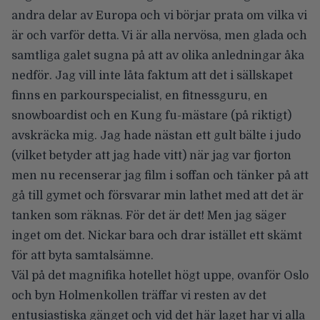
andra delar av Europa och vi börjar prata om vilka vi
är och varför detta. Vi är alla nervösa, men glada och
samtliga galet sugna på att av olika anledningar åka
nedför. Jag vill inte låta faktum att det i sällskapet
finns en parkourspecialist, en fitnessguru, en
snowboardist och en Kung fu-mästare (på riktigt)
avskräcka mig. Jag hade nästan ett gult bälte i judo
(vilket betyder att jag hade vitt) när jag var fjorton
men nu recenserar jag film i soffan och tänker på att
gå till gymet och försvarar min lathet med att det är
tanken som räknas. För det är det! Men jag säger
inget om det. Nickar bara och drar istället ett skämt
för att byta samtalsämne.
Väl på det magnifika hotellet högt uppe, ovanför Oslo
och byn Holmenkollen träffar vi resten av det
entusiastiska gänget och vid det här laget har vi alla