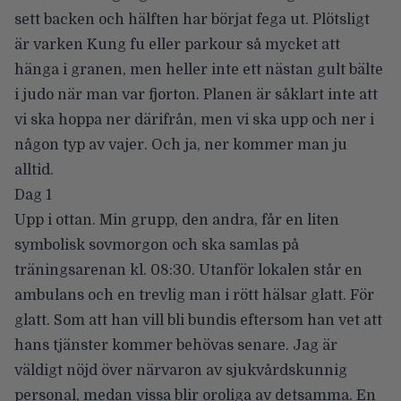
sett backen och hälften har börjat fega ut. Plötsligt
är varken Kung fu eller parkour så mycket att
hänga i granen, men heller inte ett nästan gult bälte
i judo när man var fjorton. Planen är såklart inte att
vi ska hoppa ner därifrån, men vi ska upp och ner i
någon typ av vajer. Och ja, ner kommer man ju
alltid.
Dag 1
Upp i ottan. Min grupp, den andra, får en liten
symbolisk sovmorgon och ska samlas på
träningsarenan kl. 08:30. Utanför lokalen står en
ambulans och en trevlig man i rött hälsar glatt. För
glatt. Som att han vill bli bundis eftersom han vet att
hans tjänster kommer behövas senare. Jag är
väldigt nöjd över närvaron av sjukvårdskunnig
personal, medan vissa blir oroliga av detsamma. En