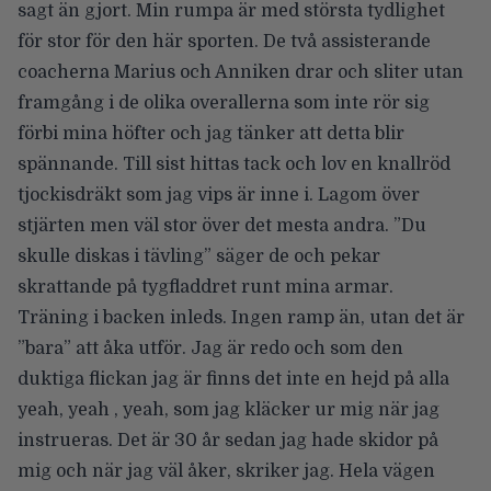
sagt än gjort. Min rumpa är med största tydlighet
för stor för den här sporten. De två assisterande
coacherna Marius och Anniken drar och sliter utan
framgång i de olika overallerna som inte rör sig
förbi mina höfter och jag tänker att detta blir
spännande. Till sist hittas tack och lov en knallröd
tjockisdräkt som jag vips är inne i. Lagom över
stjärten men väl stor över det mesta andra. ”Du
skulle diskas i tävling” säger de och pekar
skrattande på tygfladdret runt mina armar.
Träning i backen inleds. Ingen ramp än, utan det är
”bara” att åka utför. Jag är redo och som den
duktiga flickan jag är finns det inte en hejd på alla
yeah, yeah , yeah, som jag kläcker ur mig när jag
instrueras. Det är 30 år sedan jag hade skidor på
mig och när jag väl åker, skriker jag. Hela vägen