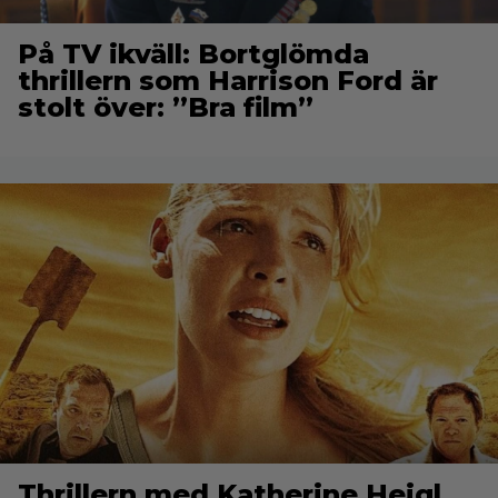
På TV ikväll: Bortglömda
thrillern som Harrison Ford är
stolt över: ”Bra film”
Thrillern med Katherine Heigl