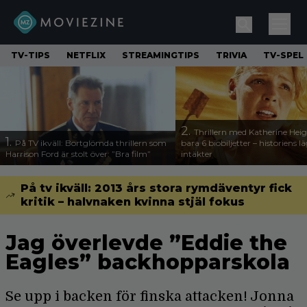
TV-TIPS
NETFLIX
STREAMINGTIPS
TRIVIA
TV-SPEL
2.
Thrillern med Katherine Heigl
1.
På TV ikväll: Bortglömda thrillern som
bara 6 biobiljetter – historiens l
Harrison Ford är stolt över: ”Bra film”
intäkter
På tv ikväll: 2013 års stora rymdäventyr fick
kritik – halvnaken kvinna stjäl fokus
Jag överlevde ”Eddie the
Eagles” backhopparskola
Se upp i backen för finska attacken! Jonna