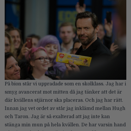
På bion står vi uppradade som en skolklass. Jag har i
smyg avancerat mot mitten då jag tänker att det är
där kvällens stjärnor ska placeras. Och jag har rätt.
Innan jag vet ordet av står jag inklämd mellan Hugh
och Taron. Jag är så exalterad att jag inte kan
stänga min mun på hela kvällen. De har varsin hand