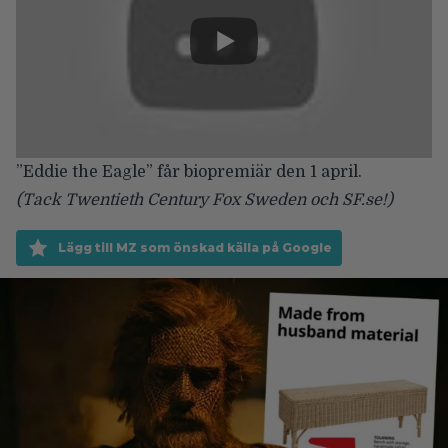
”Eddie the Eagle” får biopremiär den 1 april.
(Tack Twentieth Century Fox Sweden och
SF.se
!)
Lägg till MZ som önskad källa på Google