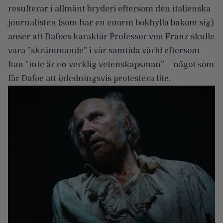
resulterar i allmänt bryderi eftersom den italienska
journalisten (som har en enorm bokhylla bakom sig)
anser att Dafoes karaktär Professor von Franz skulle
vara ”skrämmande” i vår samtida värld eftersom
han ”inte är en verklig vetenskapsman” – något som
får Dafoe att inledningsvis protestera lite.