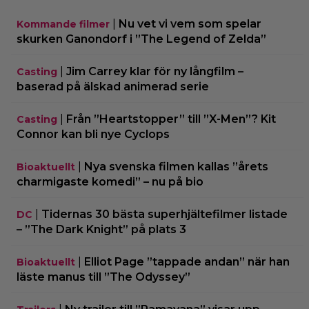
|
Nu vet vi vem som spelar
Kommande filmer
skurken Ganondorf i ”The Legend of Zelda”
|
Jim Carrey klar för ny långfilm –
Casting
baserad på älskad animerad serie
|
Från ”Heartstopper” till ”X-Men”? Kit
Casting
Connor kan bli nye Cyclops
|
Nya svenska filmen kallas ”årets
Bioaktuellt
charmigaste komedi” – nu på bio
|
Tidernas 30 bästa superhjältefilmer listade
DC
– ”The Dark Knight” på plats 3
|
Elliot Page ”tappade andan” när han
Bioaktuellt
läste manus till ”The Odyssey”