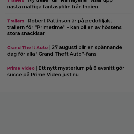
|
Ny trailer till ”Ramayana” visar upp
Trailers
nästa maffiga fantasyfilm från Indien
|
Robert Pattinson är på pedofiljakt i
Trailers
trailern för ”Primetime” – kan bli en av höstens
stora snackisar
|
27 augusti blir en spännande
Grand Theft Auto
dag för alla ”Grand Theft Auto”-fans
|
Ett nytt mysterium på 8 avsnitt gör
Prime Video
succé på Prime Video just nu