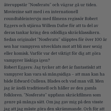
återuppstår ”Nosferatu” och vägrar gå ur tiden.
Moviezine satt med i en internationell
roundtableintervju med filmens regissör
Robert
Eggers
och stjärna
Willem Dafoe
för att ta del av
deras tankar kring den odödliga skräcklassikern.
Sedan originalet ”Nosferatu” släpptes för över 100 år
sen har vampyren utvecklats mot att bli mer sexig
eller komisk. Varför var det viktigt för dig att göra
vampyrer läskiga igen?
Robert Eggers: Jag tycker att det är fantastiskt att
vampyrer kan vara så mångsidiga – att man kan ha
både Edward Cullens, Blades och vad man vill. Men
jag är ändå traditionell och håller av den gamla
folkloren. ”Nosferatu” uppfann skräckfilmen som
genre på många sätt. Om jag gav mig på den visste
jag att jag måste göra den skrämmande. Och för att