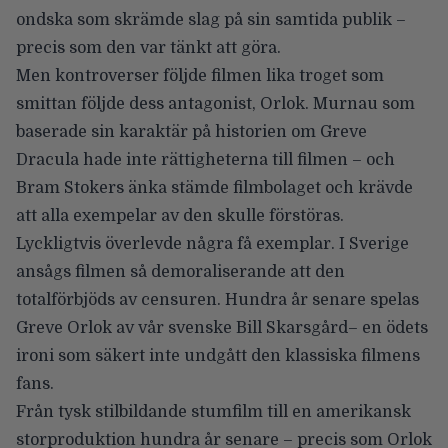
ondska som skrämde slag på sin samtida publik –
precis som den var tänkt att göra.
Men kontroverser följde filmen lika troget som
smittan följde dess antagonist, Orlok. Murnau som
baserade sin karaktär på historien om Greve
Dracula hade inte rättigheterna till filmen – och
Bram Stokers änka stämde filmbolaget och krävde
att alla exempelar av den skulle förstöras.
Lyckligtvis överlevde några få exemplar. I Sverige
ansågs filmen så demoraliserande att den
totalförbjöds av censuren. Hundra år senare spelas
Greve Orlok av vår svenske
Bill Skarsgård
– en ödets
ironi som säkert inte undgått den klassiska filmens
fans.
Från tysk stilbildande stumfilm till en amerikansk
storproduktion hundra år senare – precis som Orlok