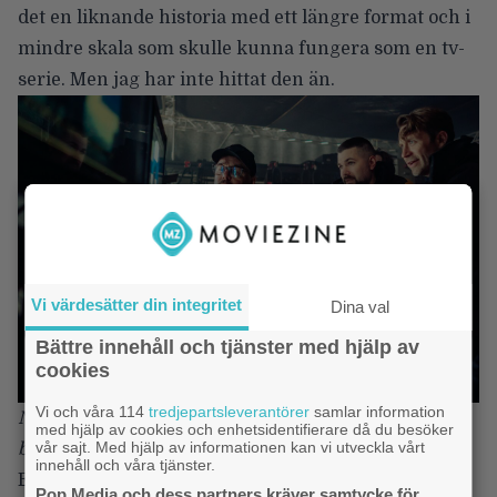
det en liknande historia med ett längre format och i
mindre skala som skulle kunna fungera som en tv-
serie. Men jag har inte hittat den än.
Vi värdesätter din integritet
Dina val
Bättre innehåll och tjänster med hjälp av
cookies
Vi och våra 114
tredjepartsleverantörer
samlar information
Nosferatus regissör Robert Eggers (i mitten) har varit
med hjälp av cookies och enhetsidentifierare då du besöker
vår sajt. Med hjälp av informationen kan vi utveckla vårt
besatt av filmen sen han var 9 år gammal.
innehåll och våra tjänster.
Eftersom du nämner att du har sett ”Nosferatu”
Pop Media och dess partners kräver samtycke för