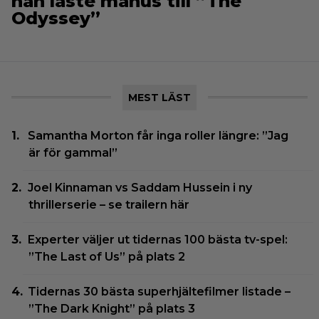
han läste manus till ”The
Odyssey”
MEST LÄST
Samantha Morton får inga roller längre: ”Jag
är för gammal”
Joel Kinnaman vs Saddam Hussein i ny
thrillerserie – se trailern här
Experter väljer ut tidernas 100 bästa tv-spel:
”The Last of Us” på plats 2
Tidernas 30 bästa superhjältefilmer listade –
”The Dark Knight” på plats 3