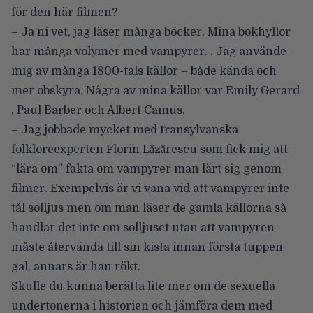
för den här filmen?
– Ja ni vet, jag läser många böcker. Mina bokhyllor
har många volymer med vampyrer. . Jag använde
mig av många 1800-tals källor – både kända och
mer obskyra. Några av mina källor var Emily Gerard
, Paul Barber och Albert Camus.
– Jag jobbade mycket med transylvanska
folkloreexperten Florin Lăzărescu som fick mig att
“lära om” fakta om vampyrer man lärt sig genom
filmer. Exempelvis är vi vana vid att vampyrer inte
tål solljus men om man läser de gamla källorna så
handlar det inte om solljuset utan att vampyren
måste återvända till sin kista innan första tuppen
gal, annars är han rökt.
Skulle du kunna berätta lite mer om de sexuella
undertonerna i historien och jämföra dem med