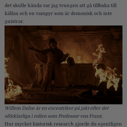
det skulle hända var jag tvungen att gå tillbaka till
källan och en vampyr som är demonisk och inte
gnistrar.
Willem Dafoe är en excentriker på jakt efter det
oförklarliga i rollen som Professor von Franz.
Hur mycket historisk research gjorde du egentligen