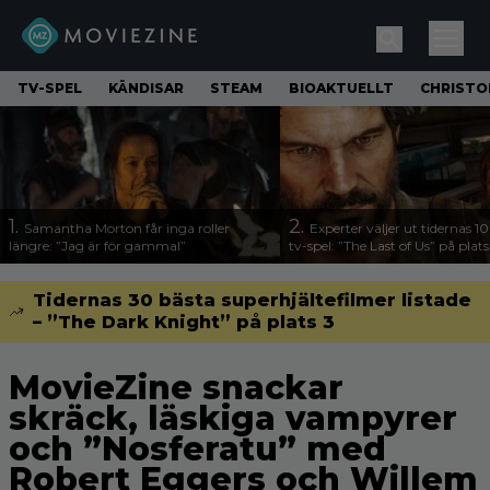
TV-SPEL
KÄNDISAR
STEAM
BIOAKTUELLT
CHRISTO
1.
2.
Samantha Morton får inga roller
Experter väljer ut tidernas 1
längre: ”Jag är för gammal”
tv-spel: ”The Last of Us” på plats
Tidernas 30 bästa superhjältefilmer listade
– ”The Dark Knight” på plats 3
MovieZine snackar
skräck, läskiga vampyrer
och ”Nosferatu” med
Robert Eggers och Willem