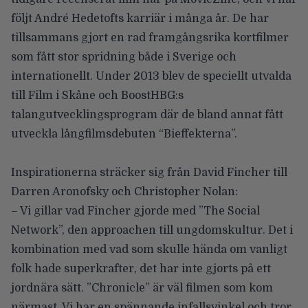
följt André Hedetofts karriär i många år. De har
tillsammans gjort en rad framgångsrika kortfilmer
som fått stor spridning både i Sverige och
internationellt. Under 2013 blev de speciellt utvalda
till Film i Skåne och BoostHBG:s
talangutvecklingsprogram där de bland annat fått
utveckla långfilmsdebuten “Bieffekterna”.
Inspirationerna sträcker sig från David Fincher till
Darren Aronofsky och Christopher Nolan:
– Vi gillar vad Fincher gjorde med ”The Social
Network”, den approachen till ungdomskultur. Det i
kombination med vad som skulle hända om vanligt
folk hade superkrafter, det har inte gjorts på ett
jordnära sätt. ”Chronicle” är väl filmen som kom
närmast. Vi har en spännande infallsvinkel och tror