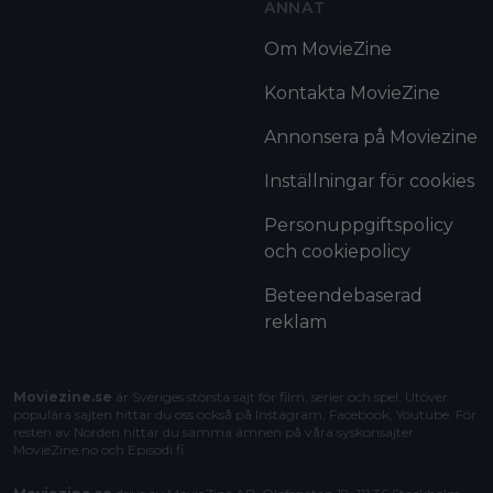
ANNAT
Om MovieZine
Kontakta MovieZine
Annonsera på Moviezine
Inställningar för cookies
Personuppgiftspolicy
och cookiepolicy
Beteendebaserad
reklam
Moviezine.se
är Sveriges största sajt för film, serier och spel. Utöver
populära sajten hittar du oss också på Instagram, Facebook, Youtube. För
resten av Norden hittar du samma ämnen på våra syskonsajter
MovieZine.no
och
Episodi.fi
.