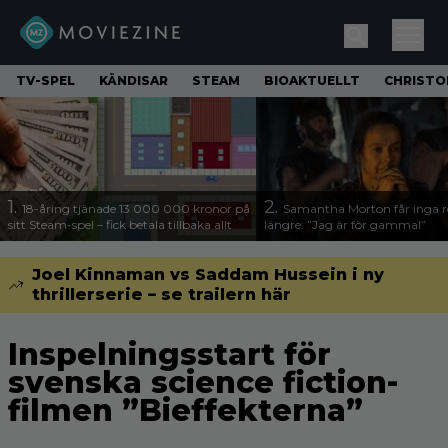
TV-SPEL
KÄNDISAR
STEAM
BIOAKTUELLT
CHRISTO
1.
2.
18-åring tjänade 13 000 000 kronor på
Samantha Morton får inga ro
sitt Steam-spel – fick betala tillbaka allt
längre: ”Jag är för gammal”
Joel Kinnaman vs Saddam Hussein i ny
thrillerserie – se trailern här
Inspelningsstart för
svenska science fiction-
filmen ”Bieffekterna”