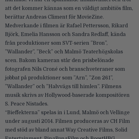
att det kommer kännas som en väldigt ambitiös film,
berättar Andreas Climent för MovieZine.
Medverkande i filmen är Rafael Pettersson, Rikard
Björk, Emelia Hansson och Sandra Redlaff, kända
från produktioner som SVT-serien ”Bron”,
”Wallander”, ”Beck” och Malmö Teaterhögskolas
scen. Bakom kameran står den prisbelönade
fotografen Nils Croné och branschveteraner som
jobbat på produktioner som ”Arn”, ”Zon 261”,
”Wallander” och ”Halvvägs till himlen”. Filmens
musik skrivs av Hollywood-baserade kompositören
S. Peace Nistades.
“Bieffekterna” spelas in i Lund, Malmö och Vellinge
under augusti 2014. Filmen produceras av CH Film
med stöd av bland annat Way Creative Films, Solid
Entertainment, PingPongFilm och BoostHBG.