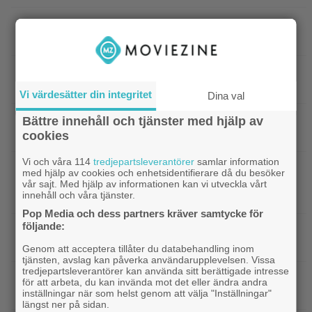
|
Tidernas 30 bästa superhjältefilmer listade
DC
– ”The Dark Knight” på plats 3
|
Elliot Page ”tappade andan” när han
Bioaktuellt
läste manus till ”The Odyssey”
Vi värdesätter din integritet
Dina val
|
Ny trailer till ”Ramayana” visar upp
Bättre innehåll och tjänster med hjälp av
Trailers
cookies
nästa maffiga fantasyfilm från Indien
Vi och våra 114
tredjepartsleverantörer
samlar information
|
Robert Pattinson är på pedofiljakt i
Trailers
med hjälp av cookies och enhetsidentifierare då du besöker
trailern för ”Primetime” – kan bli en av höstens
vår sajt. Med hjälp av informationen kan vi utveckla vårt
innehåll och våra tjänster.
stora snackisar
Pop Media och dess partners kräver samtycke för
följande:
|
27 augusti blir en spännande
Grand Theft Auto
dag för alla ”Grand Theft Auto”-fans
Genom att acceptera tillåter du databehandling inom
tjänsten, avslag kan påverka användarupplevelsen. Vissa
tredjepartsleverantörer kan använda sitt berättigade intresse
|
Ett nytt mysterium på 8 avsnitt gör
Prime Video
för att arbeta, du kan invända mot det eller ändra andra
succé på Prime Video just nu
inställningar när som helst genom att välja "Inställningar"
längst ner på sidan.