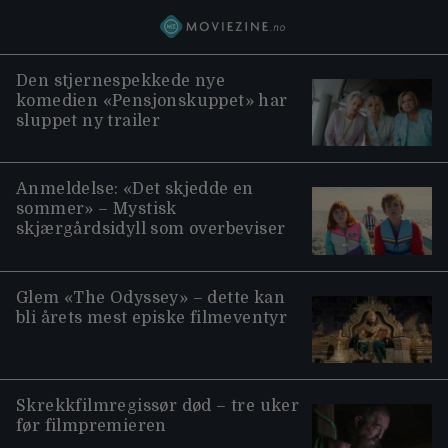
Den stjernespekkede nye
komedien «Pensjonskuppet» har
sluppet ny trailer
Anmeldelse: «Det skjedde en
sommer» – Mystisk
skjærgårdsidyll som overbeviser
Glem «The Odyssey» – dette kan
bli årets mest episke filmeventyr
Skrekkfilmregissør død – tre uker
før filmpremieren