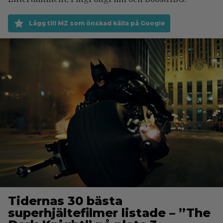
Lägg till MZ som önskad källa på Google
Tidernas 30 bästa
superhjältefilmer listade – ”The