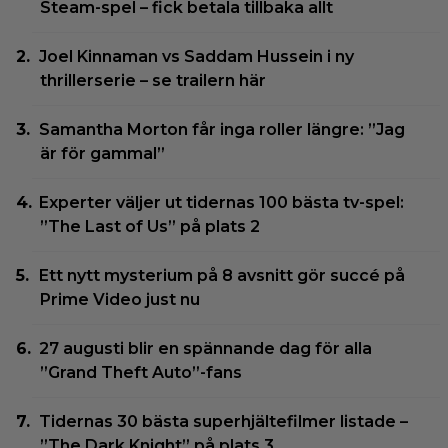
Steam-spel – fick betala tillbaka allt
Joel Kinnaman vs Saddam Hussein i ny
thrillerserie – se trailern här
Samantha Morton får inga roller längre: ”Jag
är för gammal”
Experter väljer ut tidernas 100 bästa tv-spel:
”The Last of Us” på plats 2
Ett nytt mysterium på 8 avsnitt gör succé på
Prime Video just nu
27 augusti blir en spännande dag för alla
”Grand Theft Auto”-fans
Tidernas 30 bästa superhjältefilmer listade –
”The Dark Knight” på plats 3