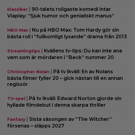
|
90-talets roligaste komedi intar
Klassiker
Viaplay: ”Sjuk humor och genialiskt manus”
|
Nu på HBO Max: Tom Hardy gör sin
HBO Max
bästa roll i ”fullkomligt lysande” drama från 2013
|
Kvällens tv-tips: Du kan inte ana
Streamingtips
vem som är mördaren i ”Beck” nummer 20
|
På tv ikväll: En av Nolans
Christopher Nolan
bästa filmer fyller 20 – gick nästan till en annan
regissör
|
På tv ikväll: Edward Norton gjorde sin
TV-spel
hyllade filmdebut i denna skarpa thriller
|
Sista säsongen av ”The Witcher”
Fantasy
försenas – släpps 2027