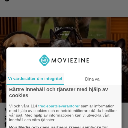
Vi värdesätter din integritet
Dina val
Bättre innehåll och tjänster med hjälp av
cookies
Vi och våra 114
tredjepartsleverantörer
samlar information
Warner Bros får kritik: AI-
med hjälp av cookies och enhetsidentifierare då du besöker
vår sajt. Med hjälp av informationen kan vi utveckla vårt
animerad hund gör reklam för
innehåll och våra tjänster.
filmen ”The End of Oak Street”
Pop Media och dess partners kräver samtycke för