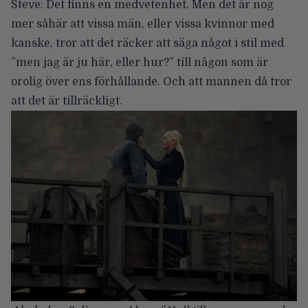
Steve: Det finns en medvetenhet. Men det är nog
mer såhär att vissa män, eller vissa kvinnor med
kanske, tror att det räcker att säga något i stil med
”men jag är ju här, eller hur?” till någon som är
orolig över ens förhållande. Och att mannen då tror
att det är tillräckligt.