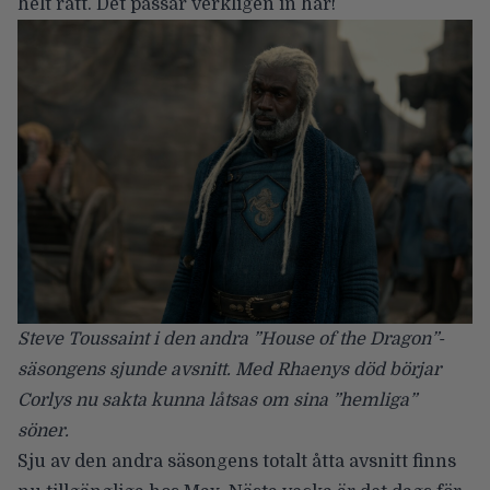
helt rätt. Det passar verkligen in här!
Steve Toussaint i den andra ”House of the Dragon”-
säsongens sjunde avsnitt. Med Rhaenys död börjar
Corlys nu sakta kunna låtsas om sina ”hemliga”
söner.
Sju av den andra säsongens totalt åtta avsnitt finns