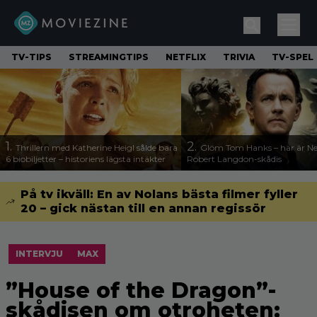
TV-TIPS
STREAMINGTIPS
NETFLIX
TRIVIA
TV-SPEL
1.
2.
Thrillern med Katherine Heigl sålde bara
Glöm Tom Hanks – här är Net
6 biobiljetter – historiens lägsta intäkter
Robert Langdon-skådis
På tv ikväll: En av Nolans bästa filmer fyller
20 – gick nästan till en annan regissör
INTERVJU
MAX
”House of the Dragon”-
skådisen om otroheten: