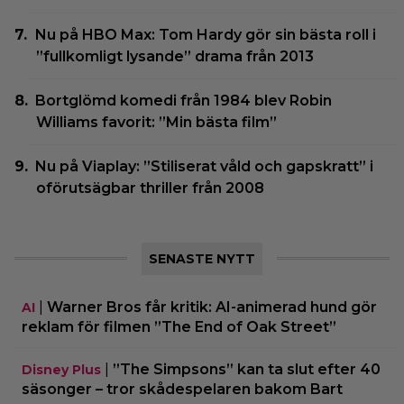
Nu på HBO Max: Tom Hardy gör sin bästa roll i
”fullkomligt lysande” drama från 2013
Bortglömd komedi från 1984 blev Robin
Williams favorit: ”Min bästa film”
Nu på Viaplay: ”Stiliserat våld och gapskratt” i
oförutsägbar thriller från 2008
SENASTE NYTT
|
Warner Bros får kritik: AI-animerad hund gör
AI
reklam för filmen ”The End of Oak Street”
|
”The Simpsons” kan ta slut efter 40
Disney Plus
säsonger – tror skådespelaren bakom Bart