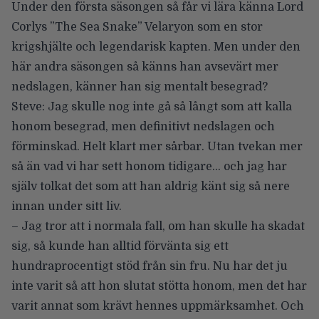
Under den första säsongen så får vi lära känna Lord
Corlys ”The Sea Snake” Velaryon som en stor
krigshjälte och legendarisk kapten. Men under den
här andra säsongen så känns han avsevärt mer
nedslagen, känner han sig mentalt besegrad?
Steve: Jag skulle nog inte gå så långt som att kalla
honom besegrad, men definitivt nedslagen och
förminskad. Helt klart mer sårbar. Utan tvekan mer
så än vad vi har sett honom tidigare… och jag har
själv tolkat det som att han aldrig känt sig så nere
innan under sitt liv.
– Jag tror att i normala fall, om han skulle ha skadat
sig, så kunde han alltid förvänta sig ett
hundraprocentigt stöd från sin fru. Nu har det ju
inte varit så att hon slutat stötta honom, men det har
varit annat som krävt hennes uppmärksamhet. Och