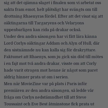
sig att det ojämna slaget i finalen som vi arbetat oss
sakta fram emot, helt plötsligt har svängts om till
drottning Rhaenyras fördel. Efter att det visat sig att
oäktingarna till Targaryens och Velaryons
uppenbarligen kan rida på drakar också.
Under den andra säsongen har vi fått lära känna
Lord Corlys oäktingar Addam och Alyn of Hull, där
den sistnämnde nu kan kalla sig för drakryttare.
Faktumet att Rhaenys, som ju gick sin död till mötes
i en fajt mot två andra drakar, visste om att Corly
hade varit otrogen mot henne är något som paret
aldrig hinner prata ut om i serien.
Men när MovieZine var på plats i Paris inför
premiären av den andra säsongen, så ledde vår
fråga om Corlys nedstämndhet till att Steve
Toussaint och Eve Best åtminstone fick prata ut