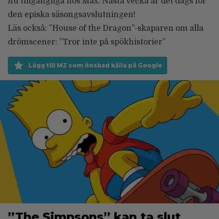
nu tillgängliga hos Max. Nästa vecka är det
dags för
den episka säsongsavslutningen
!
Läs också: ”House of the Dragon”-skaparen om alla
drömscener: ”Tror inte på spökhistorier”
Lägg till MZ som önskad källa på Google
”The Simpsons” kan ta slut