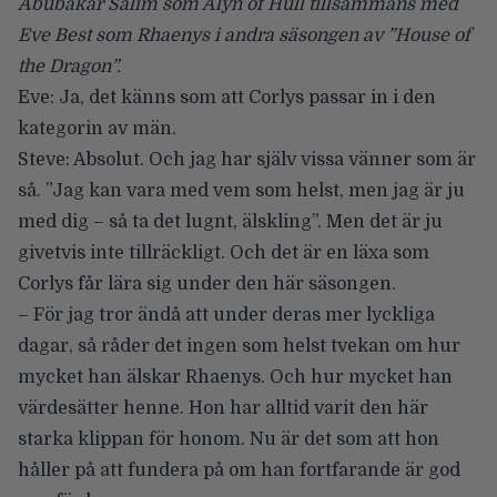
Abubakar Salim som Alyn of Hull tillsammans med
Eve Best som Rhaenys i andra säsongen av ”House of
the Dragon”.
Eve: Ja, det känns som att Corlys passar in i den
kategorin av män.
Steve: Absolut. Och jag har själv vissa vänner som är
så. ”Jag kan vara med vem som helst, men jag är ju
med dig – så ta det lugnt, älskling”. Men det är ju
givetvis inte tillräckligt. Och det är en läxa som
Corlys får lära sig under den här säsongen.
– För jag tror ändå att under deras mer lyckliga
dagar, så råder det ingen som helst tvekan om hur
mycket han älskar Rhaenys. Och hur mycket han
värdesätter henne. Hon har alltid varit den här
starka klippan för honom. Nu är det som att hon
håller på att fundera på om han fortfarande är god