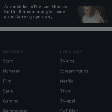
Anmeldelse: «The Last House» –
En thriller som mangler både
atmosfære og spenning
Moviezine footer navigation
OMRÅDEN
POPULÄRT
Start
TV-tips
Nyheter
Streamingtips
Film
Netflix
Serie
Trivia
Gaming
TV-spel
Recensioner
SVT Play