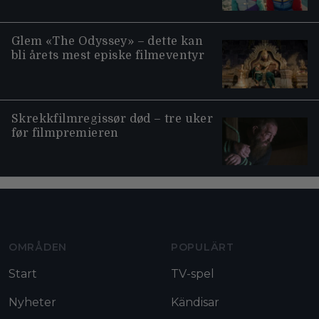
Glem «The Odyssey» – dette kan
bli årets mest episke filmeventyr
Skrekkfilmregissør død – tre uker
før filmpremieren
Moviezine footer navigation
OMRÅDEN
POPULÄRT
Start
TV-spel
Nyheter
Kändisar