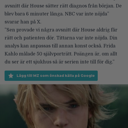
avsnitt där House sätter rätt diagnos från början. De
blev bara 6 minuter långa. NBC var inte nöjda”
svarar han på X
.
”Sen provade vi några avsnitt där House aldrig får
rätt och patienten dör. Tittarna var inte nöjda. Din
analys kan anpassas till annan konst också. Frida
Kahlo målade 50 självporträtt. Poängen är, om allt
du ser är ett sjukhus så är serien inte till för dig.”
Lägg till MZ som önskad källa på Google