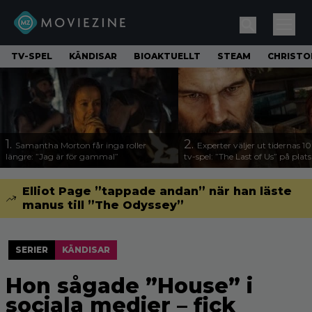
TV-SPEL
KÄNDISAR
BIOAKTUELLT
STEAM
CHRISTO
1.
2.
Samantha Morton får inga roller
Experter väljer ut tidernas 1
längre: ”Jag är för gammal”
tv-spel: ”The Last of Us” på plats
Elliot Page ”tappade andan” när han läste
manus till ”The Odyssey”
SERIER
KÄNDISAR
Hon sågade ”House” i
sociala medier – fick