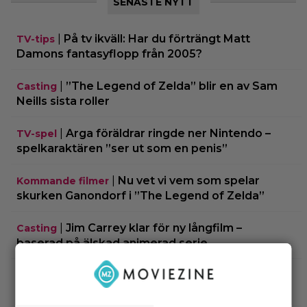
SENASTE NYTT
|
På tv ikväll: Har du förträngt Matt
TV-tips
Damons fantasyflopp från 2005?
|
”The Legend of Zelda” blir en av Sam
Casting
Neills sista roller
|
Arga föräldrar ringde ner Nintendo –
TV-spel
spelkaraktären ”ser ut som en penis”
|
Nu vet vi vem som spelar
Kommande filmer
skurken Ganondorf i ”The Legend of Zelda”
|
Jim Carrey klar för ny långfilm –
Casting
baserad på älskad animerad serie
|
Från ”Heartstopper” till ”X-Men”? Kit
Casting
Connor kan bli nye Cyclops