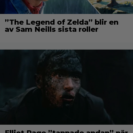
”The Legend of Zelda” blir en
av Sam Neills sista roller
Elliot Page ”tappade andan” när