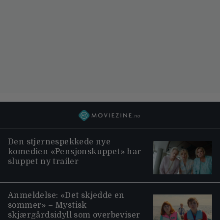
Den stjernespekkede nye
komedien «Pensjonskuppet» har
sluppet ny trailer
Anmeldelse: «Det skjedde en
sommer» – Mystisk
skjærgårdsidyll som overbeviser