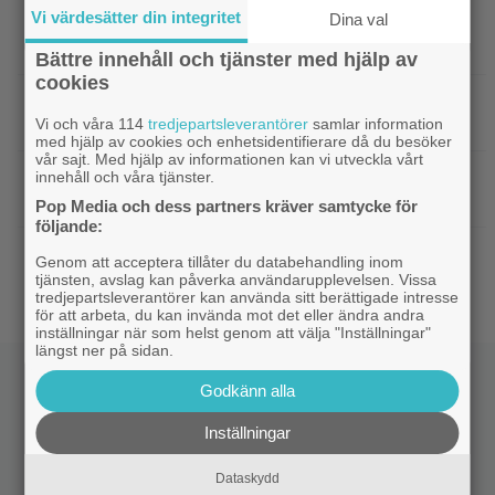
Vi värdesätter din integritet
Dina val
|
Nya svenska filmen kallas ”årets
Bioaktuellt
charmigaste komedi” – nu på bio
Bättre innehåll och tjänster med hjälp av
cookies
|
Tidernas 30 bästa superhjältefilmer listade
DC
– ”The Dark Knight” på plats 3
Vi och våra 114
tredjepartsleverantörer
samlar information
med hjälp av cookies och enhetsidentifierare då du besöker
vår sajt. Med hjälp av informationen kan vi utveckla vårt
|
Elliot Page ”tappade andan” när han
Bioaktuellt
innehåll och våra tjänster.
läste manus till ”The Odyssey”
Pop Media och dess partners kräver samtycke för
följande:
|
Ny trailer till ”Ramayana” visar upp
Trailers
Genom att acceptera tillåter du databehandling inom
nästa maffiga fantasyfilm från Indien
tjänsten, avslag kan påverka användarupplevelsen. Vissa
tredjepartsleverantörer kan använda sitt berättigade intresse
för att arbeta, du kan invända mot det eller ändra andra
inställningar när som helst genom att välja "Inställningar"
längst ner på sidan.
Godkänn alla
Inställningar
Dataskydd