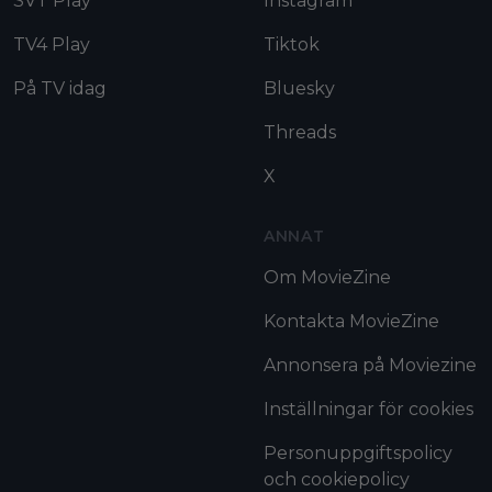
SVT Play
Instagram
TV4 Play
Tiktok
På TV idag
Bluesky
Threads
X
ANNAT
Om MovieZine
Kontakta MovieZine
Annonsera på Moviezine
Inställningar för cookies
Personuppgiftspolicy
och cookiepolicy