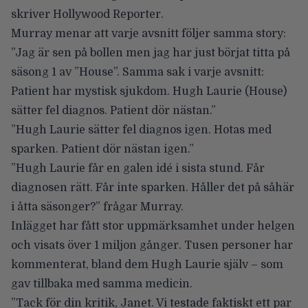
skriver
Hollywood Reporter
.
Murray menar att varje avsnitt följer samma story:
”Jag är sen på bollen men jag har just börjat titta på
säsong 1 av ”House”. Samma sak i varje avsnitt:
Patient har mystisk sjukdom. Hugh Laurie (House)
sätter fel diagnos. Patient dör nästan.”
”Hugh Laurie sätter fel diagnos igen. Hotas med
sparken. Patient dör nästan igen.”
”Hugh Laurie får en galen idé i sista stund. Får
diagnosen rätt. Får inte sparken. Håller det på såhär
i åtta säsonger?” frågar Murray.
Inlägget har fått stor uppmärksamhet under helgen
och visats över 1 miljon gånger. Tusen personer har
kommenterat, bland dem Hugh Laurie själv – som
gav tillbaka med samma medicin.
”Tack för din kritik, Janet. Vi testade faktiskt ett par