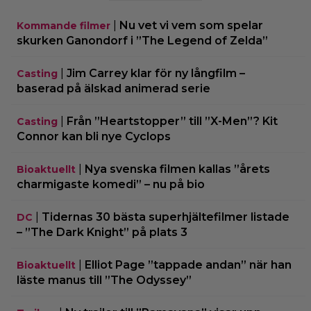
|
Nu vet vi vem som spelar
Kommande filmer
skurken Ganondorf i ”The Legend of Zelda”
|
Jim Carrey klar för ny långfilm –
Casting
baserad på älskad animerad serie
|
Från ”Heartstopper” till ”X-Men”? Kit
Casting
Connor kan bli nye Cyclops
|
Nya svenska filmen kallas ”årets
Bioaktuellt
charmigaste komedi” – nu på bio
|
Tidernas 30 bästa superhjältefilmer listade
DC
– ”The Dark Knight” på plats 3
|
Elliot Page ”tappade andan” när han
Bioaktuellt
läste manus till ”The Odyssey”