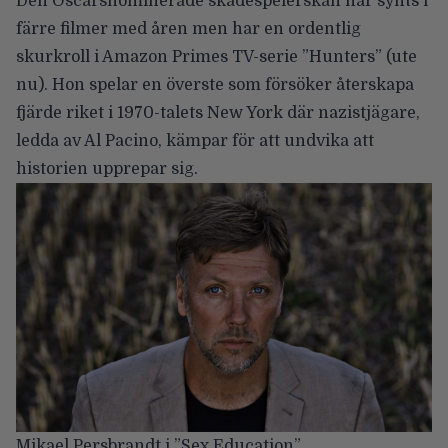
Den Oscarsnominerade skådespelerskan har synts i
färre filmer med åren men har en ordentlig
skurkroll i Amazon Primes TV-serie ”Hunters” (ute
nu). Hon spelar en överste som försöker återskapa
fjärde riket i 1970-talets New York där nazistjägare,
ledda av Al Pacino, kämpar för att undvika att
historien upprepar sig.
Mikael Persbrandt i ”Sex Education”