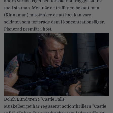
andra världskriget och försöker återbygga sitt liv
med sin man. Men när de träffar en bekant man
(Kinnaman) misstänker de att han kan vara
soldaten som torterade dem i koncentrationsläger.
Planerad premiär i höst.
Dolph Lundgren i ”Castle Falls”
Muskelberget har regisserat actionthrillern ”Castle