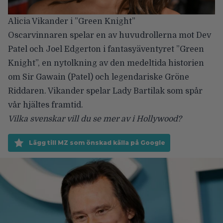
Alicia Vikander i ”Green Knight”
Oscarvinnaren spelar en av huvudrollerna mot Dev
Patel och Joel Edgerton i fantasyäventyret ”Green
Knight”, en nytolkning av den medeltida historien
om Sir Gawain (Patel) och legendariske Gröne
Riddaren. Vikander spelar Lady Bartilak som spår
vår hjältes framtid.
Vilka svenskar vill du se mer av i Hollywood?
Lägg till MZ som önskad källa på Google