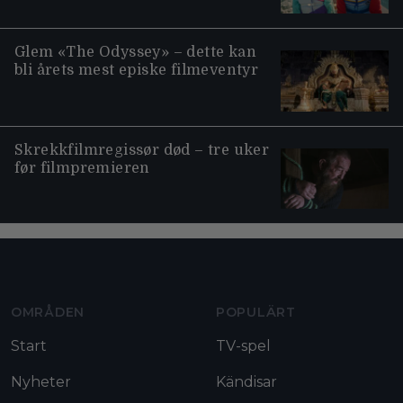
Glem «The Odyssey» – dette kan
bli årets mest episke filmeventyr
Skrekkfilmregissør død – tre uker
før filmpremieren
Moviezine footer navigation
OMRÅDEN
POPULÄRT
Start
TV-spel
Nyheter
Kändisar