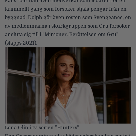
Falls” där han även medverkar som ledaren för ett
kriminellt gäng som försöker stjäla pengar från en
byggnad. Dolph gör även rösten som Svengeance, en
av medlemmarna i skurkgruppen som Gru försöker
ansluta sig till i “Minioner: Berättelsen om Gru”
(släpps 2021).
Lena Olin i tv-serien ”Hunters”