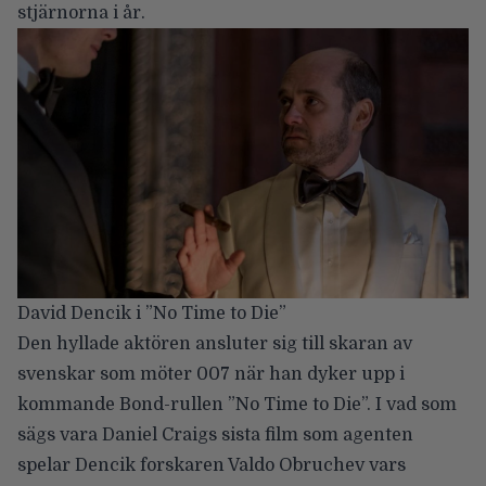
stjärnorna i år.
David Dencik i ”No Time to Die”
Den hyllade aktören ansluter sig till skaran av
svenskar som möter 007 när han dyker upp i
kommande Bond-rullen ”No Time to Die”. I vad som
sägs vara Daniel Craigs sista film som agenten
spelar Dencik forskaren Valdo Obruchev vars