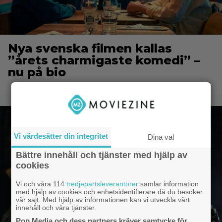
Nya svenska filmen kallas
”årets charmigaste komedi” –
nu på bio
Vi värdesätter din integritet
Dina val
Bättre innehåll och tjänster med hjälp av
cookies
Vi och våra 114
tredjepartsleverantörer
samlar information
med hjälp av cookies och enhetsidentifierare då du besöker
vår sajt. Med hjälp av informationen kan vi utveckla vårt
innehåll och våra tjänster.
Pop Media och dess partners kräver samtycke för