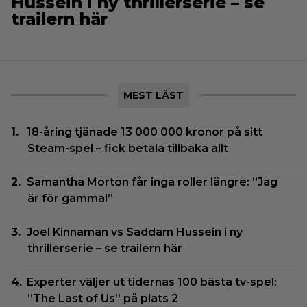
Hussein i ny thrillerserie – se
trailern här
MEST LÄST
18-åring tjänade 13 000 000 kronor på sitt
Steam-spel – fick betala tillbaka allt
Samantha Morton får inga roller längre: ”Jag
är för gammal”
Joel Kinnaman vs Saddam Hussein i ny
thrillerserie – se trailern här
Experter väljer ut tidernas 100 bästa tv-spel:
”The Last of Us” på plats 2