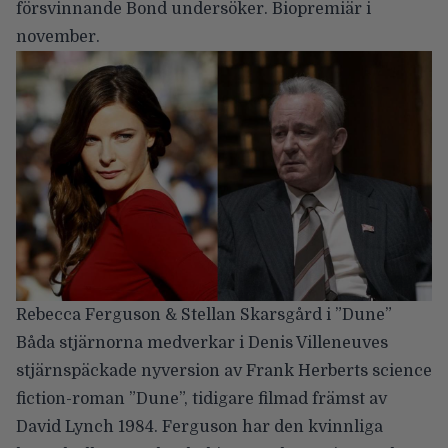
försvinnande Bond undersöker. Biopremiär i
november.
Rebecca Ferguson & Stellan Skarsgård i ”Dune”
Båda stjärnorna medverkar i Denis Villeneuves
stjärnspäckade nyversion av Frank Herberts science
fiction-roman ”Dune”, tidigare filmad främst av
David Lynch 1984. Ferguson har den kvinnliga