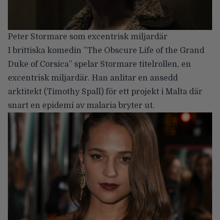
Peter Stormare som excentrisk miljardär
I brittiska komedin ”The Obscure Life of the Grand
Duke of Corsica” spelar Stormare titelrollen, en
excentrisk miljardär. Han anlitar en ansedd
arktitekt (Timothy Spall) för ett projekt i Malta där
snart en epidemi av malaria bryter ut.