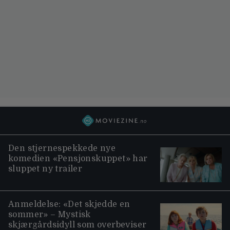
Den stjernespekkede nye
komedien «Pensjonskuppet» har
sluppet ny trailer
Anmeldelse: «Det skjedde en
sommer» – Mystisk
skjærgårdsidyll som overbeviser