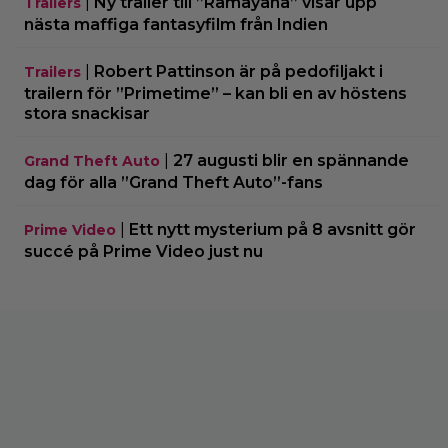
|
Ny trailer till ”Ramayana” visar upp
Trailers
nästa maffiga fantasyfilm från Indien
|
Robert Pattinson är på pedofiljakt i
Trailers
trailern för ”Primetime” – kan bli en av höstens
stora snackisar
|
27 augusti blir en spännande
Grand Theft Auto
dag för alla ”Grand Theft Auto”-fans
|
Ett nytt mysterium på 8 avsnitt gör
Prime Video
succé på Prime Video just nu