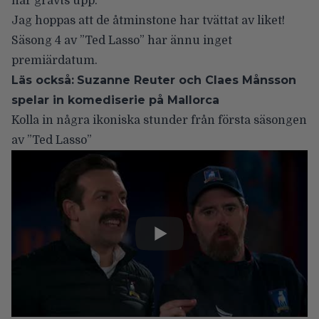
har grävts upp.
Jag hoppas att de åtminstone har tvättat av liket!
Säsong 4 av ”Ted Lasso” har ännu inget
premiärdatum.
Läs också:
Suzanne Reuter och Claes Månsson
spelar in komediserie på Mallorca
Kolla in några ikoniska stunder från första säsongen
av ”Ted Lasso”