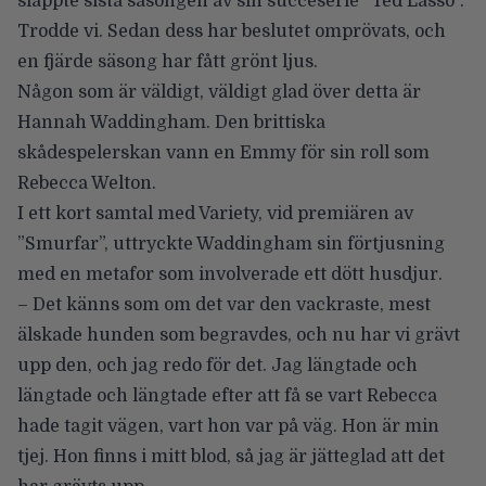
släppte sista säsongen av sin succéserie ”
Ted Lasso
”.
Trodde vi. Sedan dess har beslutet omprövats, och
en fjärde säsong har fått grönt ljus.
Någon som är väldigt, väldigt glad över detta är
Hannah Waddingham. Den brittiska
skådespelerskan vann en Emmy för sin roll som
Rebecca Welton.
I ett kort samtal med
Variety
, vid premiären av
”
Smurfar
”, uttryckte Waddingham sin förtjusning
med en metafor som involverade ett dött husdjur.
– Det känns som om det var den vackraste, mest
älskade hunden som begravdes, och nu har vi grävt
upp den, och jag redo för det. Jag längtade och
längtade och längtade efter att få se vart Rebecca
hade tagit vägen, vart hon var på väg. Hon är min
tjej. Hon finns i mitt blod, så jag är jätteglad att det