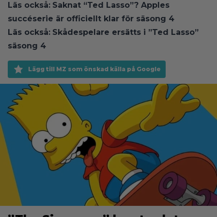
Läs också:
Saknat “Ted Lasso”? Apples
succéserie är officiellt klar för säsong 4
Läs också:
Skådespelare ersätts i ”Ted Lasso”
säsong 4
Lägg till MZ som önskad källa på Google