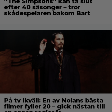
”The Simpsons” kan ta slut
efter 40 säsonger – tror
skådespelaren bakom Bart
På tv ikväll: En av Nolans bästa
filmer fyller 20 – gick nästan till