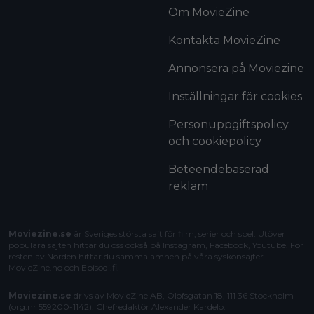
Om MovieZine
Kontakta MovieZine
Annonsera på Moviezine
Inställningar för cookies
Personuppgiftspolicy
och cookiepolicy
Beteendebaserad
reklam
Moviezine.se
är Sveriges största sajt för film, serier och spel. Utöver
populära sajten hittar du oss också på Instagram, Facebook, Youtube. För
resten av Norden hittar du samma ämnen på våra syskonsajter
MovieZine.no
och
Episodi.fi
.
Moviezine.se
drivs av MovieZine AB, Olofsgatan 18, 111 36 Stockholm
(org.nr 559200-1142). Chefredaktör
Alexander Kardelo
.