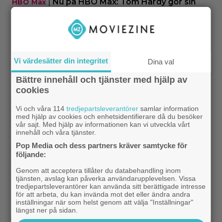
|
Nu på HBO Max: Tom Hardy gör sin
HBO Max
bästa roll i ”fullkomligt lysande” drama från 2013
|
Kvällens tv-tips: Du kan inte ana
Streamingtips
vem som är mördaren i ”Beck” nummer 20
Vi värdesätter din integritet
Dina val
|
På tv ikväll: En av Nolans
Christopher Nolan
Bättre innehåll och tjänster med hjälp av
bästa filmer fyller 20 – gick nästan till en annan
cookies
regissör
Vi och våra 114
tredjepartsleverantörer
samlar information
|
På tv ikväll: Edward Norton gjorde sin
TV-spel
med hjälp av cookies och enhetsidentifierare då du besöker
vår sajt. Med hjälp av informationen kan vi utveckla vårt
hyllade filmdebut i denna skarpa thriller
innehåll och våra tjänster.
Pop Media och dess partners kräver samtycke för
|
Sista säsongen av ”The Witcher”
Fantasy
följande:
försenas – släpps 2027
Genom att acceptera tillåter du databehandling inom
tjänsten, avslag kan påverka användarupplevelsen. Vissa
|
Nu på Netflix: Tidlös krigsklassiker från
Netflix
tredjepartsleverantörer kan använda sitt berättigade intresse
1961 fick fullpott
för att arbeta, du kan invända mot det eller ändra andra
inställningar när som helst genom att välja "Inställningar"
längst ner på sidan.
|
”Hajen” i topp när Empires läsare
Klassiker