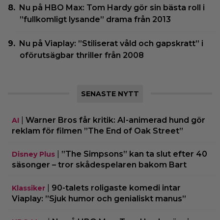
Nu på HBO Max: Tom Hardy gör sin bästa roll i
”fullkomligt lysande” drama från 2013
Nu på Viaplay: ”Stiliserat våld och gapskratt” i
oförutsägbar thriller från 2008
SENASTE NYTT
|
Warner Bros får kritik: AI-animerad hund gör
AI
reklam för filmen ”The End of Oak Street”
|
”The Simpsons” kan ta slut efter 40
Disney Plus
säsonger – tror skådespelaren bakom Bart
|
90-talets roligaste komedi intar
Klassiker
Viaplay: ”Sjuk humor och genialiskt manus”