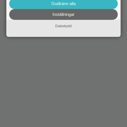
korar tidernas 100 bästa filmer
Godkänn alla
Inställningar
Dataskydd