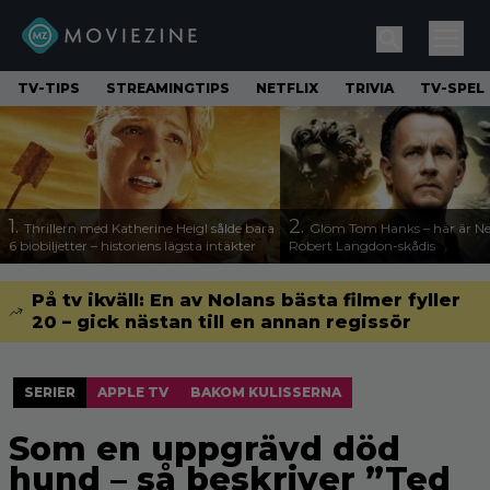
TV-TIPS
STREAMINGTIPS
NETFLIX
TRIVIA
TV-SPEL
1.
2.
Thrillern med Katherine Heigl sålde bara
Glöm Tom Hanks – här är Net
6 biobiljetter – historiens lägsta intäkter
Robert Langdon-skådis
På tv ikväll: En av Nolans bästa filmer fyller
20 – gick nästan till en annan regissör
SERIER
APPLE TV
BAKOM KULISSERNA
Som en uppgrävd död
hund – så beskriver ”Ted