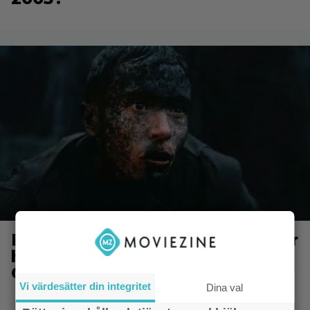
Elliot Page ”tappade andan” när
han läste manus till ”The
Odyssey”
Vi värdesätter din integritet
Dina val