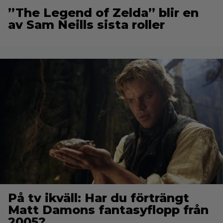
”The Legend of Zelda” blir en
av Sam Neills sista roller
På tv ikväll: Har du förträngt
Matt Damons fantasyflopp från
2005?