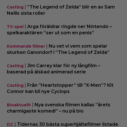
|
”The Legend of Zelda” blir en av Sam
Casting
Neills sista roller
|
Arga föräldrar ringde ner Nintendo –
TV-spel
spelkaraktären ”ser ut som en penis”
|
Nu vet vi vem som spelar
Kommande filmer
skurken Ganondorf i ”The Legend of Zelda”
|
Jim Carrey klar för ny långfilm –
Casting
baserad på älskad animerad serie
|
Från ”Heartstopper” till ”X-Men”? Kit
Casting
Connor kan bli nye Cyclops
|
Nya svenska filmen kallas ”årets
Bioaktuellt
charmigaste komedi” – nu på bio
|
Tidernas 30 bästa superhjältefilmer listade
DC