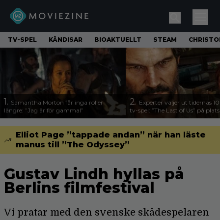
TV-SPEL
KÄNDISAR
BIOAKTUELLT
STEAM
CHRISTO
1.
2.
Samantha Morton får inga roller
Experter väljer ut tidernas 1
längre: ”Jag är för gammal”
tv-spel: ”The Last of Us” på plats
Elliot Page ”tappade andan” när han läste
manus till ”The Odyssey”
Gustav Lindh hyllas på
Berlins filmfestival
Vi pratar med den svenske skådespelaren