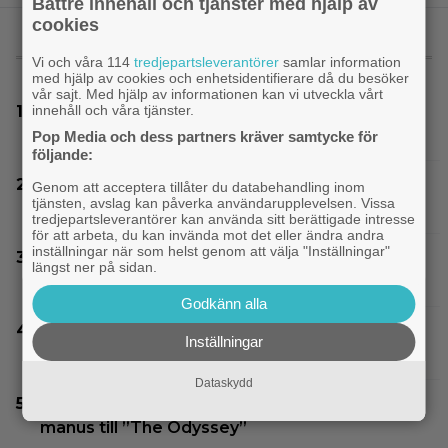
Bättre innehåll och tjänster med hjälp av
cookies
MEST LÄST
Vi och våra 114
tredjepartsleverantörer
samlar information
med hjälp av cookies och enhetsidentifierare då du besöker
vår sajt. Med hjälp av informationen kan vi utveckla vårt
innehåll och våra tjänster.
Samantha Morton får inga roller längre: ”Jag
är för gammal”
Pop Media och dess partners kräver samtycke för
följande:
Experter väljer ut tidernas 100 bästa tv-spel:
Genom att acceptera tillåter du databehandling inom
tjänsten, avslag kan påverka användarupplevelsen. Vissa
”The Last of Us” på plats 2
tredjepartsleverantörer kan använda sitt berättigade intresse
för att arbeta, du kan invända mot det eller ändra andra
inställningar när som helst genom att välja "Inställningar"
Tidernas 30 bästa superhjältefilmer listade –
längst ner på sidan.
”The Dark Knight” på plats 3
Godkänn alla
Joel Kinnaman vs Saddam Hussein i ny
Inställningar
thrillerserie – se trailern här
Dataskydd
Elliot Page ”tappade andan” när han läste
manus till ”The Odyssey”