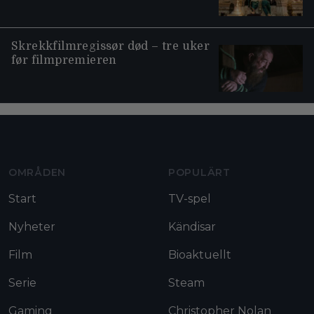
Skrekkfilmregissør død – tre uker
før filmpremieren
Moviezine footer navigation
OMRÅDEN
POPULÄRT
Start
TV-spel
Nyheter
Kändisar
Film
Bioaktuellt
Serie
Steam
Gaming
Christopher Nolan