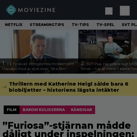
NETFLIX
STREAMINGTIPS
TV-TIPS
TV-SPEL
SVT PL
1.
2.
På TV ikväll: Bortglömda thrillern som
SVT Play har precis lagt till 
Harrison Ford är stolt över: ”Bra film”
filmer – här är mina 3 bästa tips
Thrillern med Katherine Heigl sålde bara 6
biobiljetter – historiens lägsta intäkter
FILM
BAKOM KULISSERNA
KÄNDISAR
”Furiosa”-stjärnan mådde
dåligt under inspelningen: