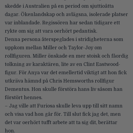
skedde i Australien på en period om sjuttioåtta
dagar. Ökenlandskap och avlägsna, isolerade platser
var inblandade. Regissören har sedan tidigare ett
rykte om sig att vara oerhört pedantisk.
Denna persona återspeglades i stridigheterna som
uppkom mellan Miller och Taylor-Joy om
rollfiguren. Miller önskade en mer stoisk och fåordig
tolkning av karaktären, lite av en Clint Eastwood-
figur. För Anya var det emellertid viktigt att hon fick
utkräva hämnd på Chris Hemsworths rollfigur
Dementus. Hon skulle förstöra hans liv såsom han
förstört hennes.
– Jag ville att Furiosa skulle leva upp till sitt namn
och visa vad hon går för. Till slut fick jag det, men
det var oerhört tufft arbete att ta sig dit, berättar
hon.