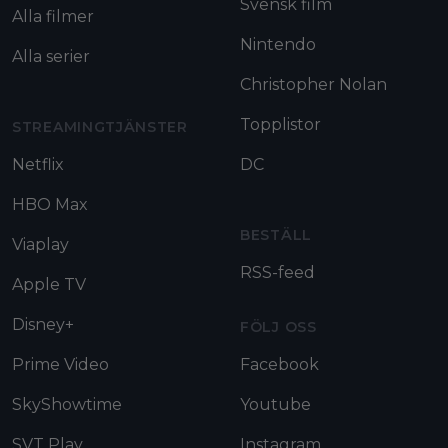
Svensk film
Alla filmer
Nintendo
Alla serier
Christopher Nolan
Topplistor
STREAMINGTJÄNSTER
Netflix
DC
HBO Max
BESTÄLL
Viaplay
RSS-feed
Apple TV
Disney+
FÖLJ OSS
Prime Video
Facebook
SkyShowtime
Youtube
SVT Play
Instagram