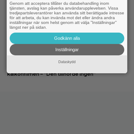
Genom att acceptera tillåter du databehandling inom
|
3 nya tv-serier redo att plöja i
Disney Plus
tjänsten, avslag kan påverka användarupplevelsen. Vissa
helgen – finns något för alla!
tredjepartsleverantörer kan använda sitt berättigade intresse
för att arbeta, du kan invända mot det eller ändra andra
inställningar när som helst genom att välja "Inställningar"
|
Thrillern med Katherine Heigl sålde bara
Trivia
längst ner på sidan.
6 biobiljetter – historiens lägsta intäkter
Godkänn alla
|
Från skaparen av ”Tiger King”:
Dokumentär
Inställningar
HBO-dokumentär om reptilsmuggling hyllas
Dataskydd
|
”Borderlands”-regissören om
TV-spel
kalkonfilmen – ”Den tillhörde ingen”