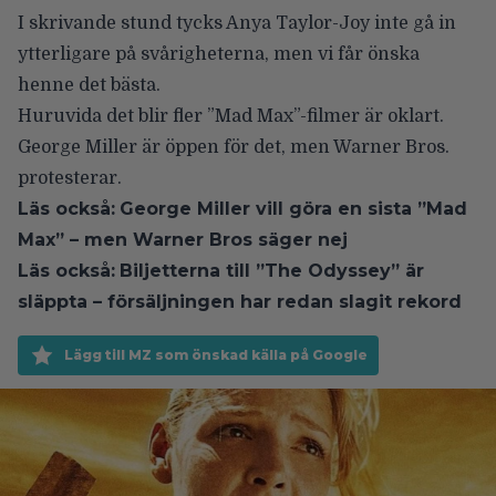
I skrivande stund tycks Anya Taylor-Joy inte gå in
ytterligare på svårigheterna, men vi får önska
henne det bästa.
Huruvida det blir fler ”Mad Max”-filmer är oklart.
George Miller är öppen för det, men
Warner Bros.
protesterar
.
Läs också:
George Miller vill göra en sista ”Mad
Max” – men Warner Bros säger nej
Läs också:
Biljetterna till ”The Odyssey” är
släppta – försäljningen har redan slagit rekord
Lägg till MZ som önskad källa på Google