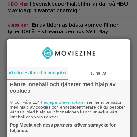
|
Svensk superhjältefilm landar på HBO
HBO Max
Max idag: ”Oväntat charmig”
|
En av tidernas bästa komedifilmer
Klassiker
fyller 100 år – streama den hos SVT Play
|
Kvällens tv-tips: Mat på film har sällan
Disney
sett bättre ut än i Pixar-filmen som nominerades
till 5 Oscars
Vi värdesätter din integritet
|
På tv ikväll: 2013 års stora rymdäventyr
TV-tips
Dina val
fick kritik – halvnaken kvinna stjäl fokus
Bättre innehåll och tjänster med hjälp av
cookies
|
Nu på Viaplay: Ethan Hawke
Streamingtips
gjorde fjolårets bästa förvandling – blev 1.52 cm
Vi och våra 114
tredjepartsleverantörer
samlar information
lång
med hjälp av cookies och enhetsidentifierare då du besöker
vår sajt. Med hjälp av informationen kan vi utveckla vårt
innehåll och våra tjänster.
|
”Snyggaste spelet genom tiderna”
TV-spel
Pop Media och dess partners kräver samtycke för
släpptes 2020: ”Fantastisk spelvärld”
följande: