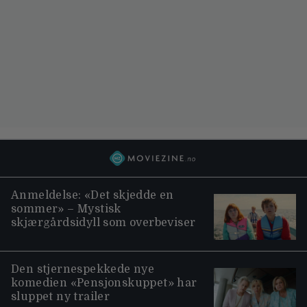
Anmeldelse: «Det skjedde en
sommer» – Mystisk
skjærgårdsidyll som overbeviser
Den stjernespekkede nye
komedien «Pensjonskuppet» har
sluppet ny trailer