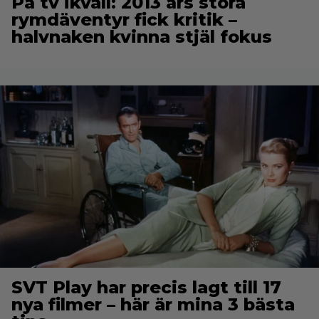
På tv ikväll: 2013 års stora
rymdäventyr fick kritik –
halvnaken kvinna stjäl fokus
SVT Play har precis lagt till 17
nya filmer – här är mina 3 bästa