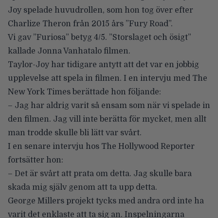
Joy
spelade huvudrollen, som hon tog över efter
Charlize Theron från 2015 års ”Fury Road”.
Vi gav
”Furiosa” betyg 4/5
. ”Storslaget och ösigt”
kallade Jonna Vanhatalo filmen.
Taylor-Joy har tidigare antytt att det var en jobbig
upplevelse att spela in filmen. I en intervju med
The
New York Times
berättade hon följande:
– Jag har aldrig varit så ensam som när vi spelade in
den filmen. Jag vill inte berätta för mycket, men allt
man trodde skulle bli lätt var svårt.
I en senare intervju hos
The Hollywood Reporter
fortsätter hon:
– Det är svårt att prata om detta. Jag skulle bara
skada mig själv genom att ta upp detta.
George Millers projekt tycks med andra ord inte ha
varit det enklaste att ta sig an. Inspelningarna