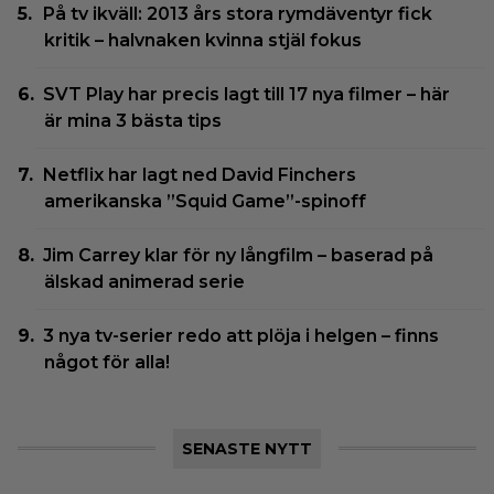
På tv ikväll: 2013 års stora rymdäventyr fick
kritik – halvnaken kvinna stjäl fokus
SVT Play har precis lagt till 17 nya filmer – här
är mina 3 bästa tips
Netflix har lagt ned David Finchers
amerikanska ”Squid Game”-spinoff
Jim Carrey klar för ny långfilm – baserad på
älskad animerad serie
3 nya tv-serier redo att plöja i helgen – finns
något för alla!
SENASTE NYTT