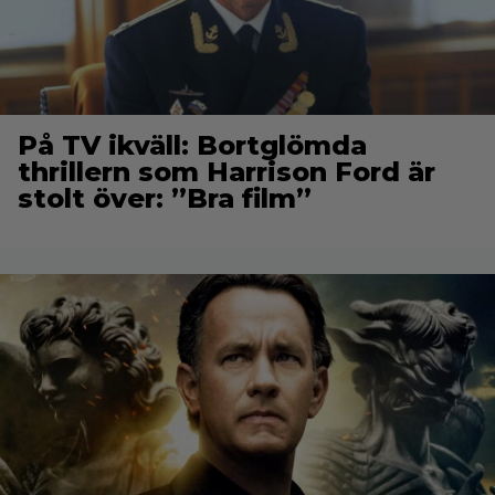
På TV ikväll: Bortglömda
thrillern som Harrison Ford är
stolt över: ”Bra film”