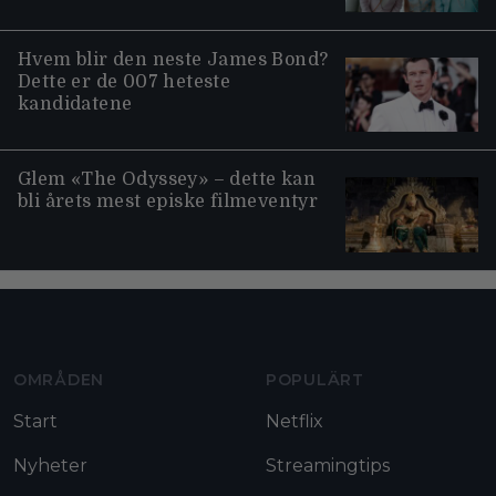
Hvem blir den neste James Bond?
Dette er de 007 heteste
kandidatene
Glem «The Odyssey» – dette kan
bli årets mest episke filmeventyr
Moviezine footer navigation
OMRÅDEN
POPULÄRT
Start
Netflix
Nyheter
Streamingtips