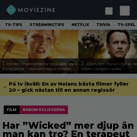
TV-TIPS
STREAMINGTIPS
NETFLIX
TRIVIA
TV-SPEL
1.
2.
Thrillern med Katherine Heigl sålde bara
Glöm Tom Hanks – här är Net
6 biobiljetter – historiens lägsta intäkter
Robert Langdon-skådis
På tv ikväll: En av Nolans bästa filmer fyller
20 – gick nästan till en annan regissör
FILM
BAKOM KULISSERNA
Har ”Wicked” mer djup än
man kan tro? En terapeut