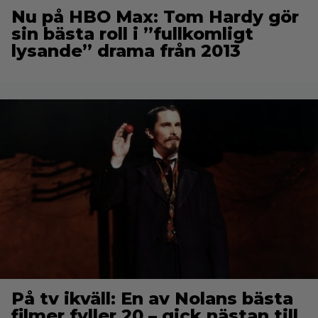
Nu på HBO Max: Tom Hardy gör
sin bästa roll i ”fullkomligt
lysande” drama från 2013
På tv ikväll: En av Nolans bästa
filmer fyller 20 – gick nästan till