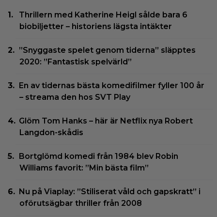
Thrillern med Katherine Heigl sålde bara 6
biobiljetter – historiens lägsta intäkter
”Snyggaste spelet genom tiderna” släpptes
2020: ”Fantastisk spelvärld”
En av tidernas bästa komedifilmer fyller 100 år
– streama den hos SVT Play
Glöm Tom Hanks – här är Netflix nya Robert
Langdon-skådis
Bortglömd komedi från 1984 blev Robin
Williams favorit: ”Min bästa film”
Nu på Viaplay: ”Stiliserat våld och gapskratt” i
oförutsägbar thriller från 2008