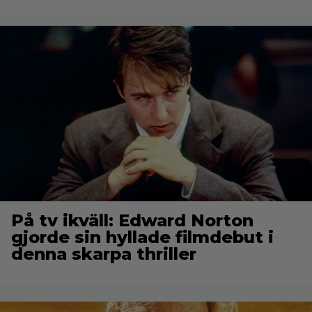
På tv ikväll: Edward Norton
gjorde sin hyllade filmdebut i
denna skarpa thriller