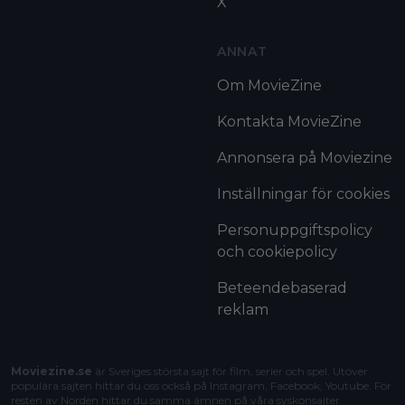
X
ANNAT
Om MovieZine
Kontakta MovieZine
Annonsera på Moviezine
Inställningar för cookies
Personuppgiftspolicy
och cookiepolicy
Beteendebaserad
reklam
Moviezine.se
är Sveriges största sajt för film, serier och spel. Utöver
populära sajten hittar du oss också på Instagram, Facebook, Youtube. För
resten av Norden hittar du samma ämnen på våra syskonsajter