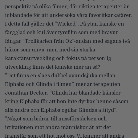
perspektiv på olika filmer, där riktiga terapeuter är
inblandade för att undersöka våra favoritkarkatärer.
I detta fall gäller det
”Wicked”
. På ytan kanske en
färgglad och kul äventyrsfilm som med bravur
fångar ”Trollkarlen från Oz”-andan med sagans två
häxor som unga, men med sin starka
karaktärsutveckling och fokus på personlig
utveckling finns det kanske mer än så?
”Det finns en slags dubbel avundsjuka mellan
Elphaba och Glinda i filmen”, menar terapeuten
Jonathan Decker. ”Glinda har blandade känslor
kring Elphaba för att hon inte dyrkar henne såsom
alla andra och Elphaba ogillar Glindas attityd”.
”Något som bidrar till missförståelsen och
irritationen mot andra människor är att det
framstår som ett hot mot oss. Vi känner att andra