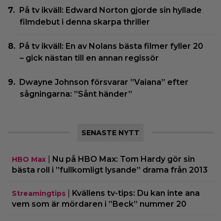
På tv ikväll: Edward Norton gjorde sin hyllade
filmdebut i denna skarpa thriller
På tv ikväll: En av Nolans bästa filmer fyller 20
– gick nästan till en annan regissör
Dwayne Johnson försvarar ”Vaiana” efter
sågningarna: ”Sånt händer”
SENASTE NYTT
|
Nu på HBO Max: Tom Hardy gör sin
HBO Max
bästa roll i ”fullkomligt lysande” drama från 2013
|
Kvällens tv-tips: Du kan inte ana
Streamingtips
vem som är mördaren i ”Beck” nummer 20