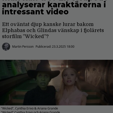
analyserar karaktärerna i
intressant video
Ett oväntat djup kanske lurar bakom
Elphabas och Glindas vänskap i fjolårets
storfilm ”Wicked”?
Martin Persson
Publicerad:
23.3.2025 18:00
"Wicked", Cynthia Erivo & Ariana Grande
"Wicked" Cynthia Erivo och Ariana Grande