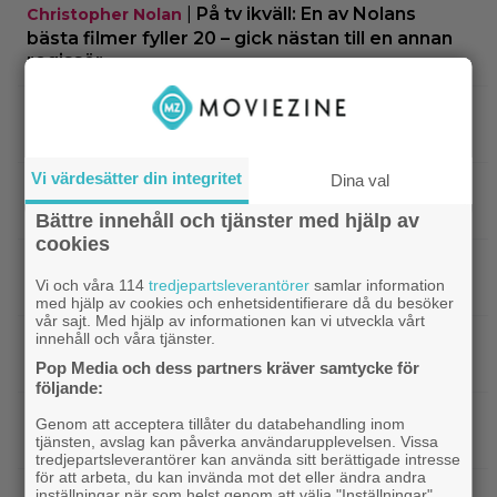
|
På tv ikväll: En av Nolans
Christopher Nolan
bästa filmer fyller 20 – gick nästan till en annan
regissör
|
På tv ikväll: Edward Norton gjorde sin
TV-spel
hyllade filmdebut i denna skarpa thriller
Vi värdesätter din integritet
Dina val
|
Sista säsongen av ”The Witcher”
Fantasy
försenas – släpps 2027
Bättre innehåll och tjänster med hjälp av
cookies
|
Nu på Netflix: Tidlös krigsklassiker från
Netflix
Vi och våra 114
tredjepartsleverantörer
samlar information
1961 fick fullpott
med hjälp av cookies och enhetsidentifierare då du besöker
vår sajt. Med hjälp av informationen kan vi utveckla vårt
innehåll och våra tjänster.
|
”Hajen” i topp när Empires läsare
Klassiker
korar tidernas 100 bästa filmer
Pop Media och dess partners kräver samtycke för
följande:
|
”Svärtan”-stjärnan Linus Rogsgård om
Exklusivt
Genom att acceptera tillåter du databehandling inom
sina favoritserier: ”En av de bästa…”
tjänsten, avslag kan påverka användarupplevelsen. Vissa
tredjepartsleverantörer kan använda sitt berättigade intresse
för att arbeta, du kan invända mot det eller ändra andra
|
Nu på Viaplay: ”Stiliserat våld och
Streamingtips
inställningar när som helst genom att välja "Inställningar"