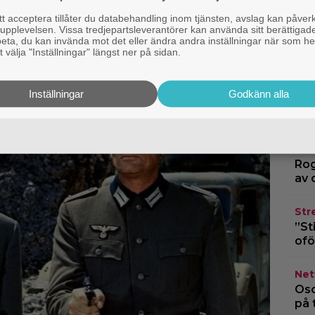
 acceptera tillåter du databehandling inom tjänsten, avslag kan påver
pplevelsen. Vissa tredjepartsleverantörer kan använda sitt berättigade
Netf
rbeta, du kan invända mot det eller ändra andra inställningar när som he
 välja "Inställningar" längst ner på sidan.
kri
Google
Kla
Inställningar
Godkänn alla
Emp
bäs
Exk
Rog
av 
Str
”St
ofö
Netf
Osc
på 