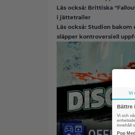
Läs också:
Brittiska “Fallo
i jättetrailer
Läs också:
Studion bakom e
släpper kontroversiell uppf
Vi 
Bättre 
Vi och v
enhetside
innehåll o
Pop Medi