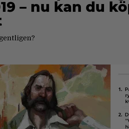
019 – nu kan du kö
t
egentligen?
P
r
k
D
”
h