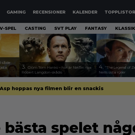
GAMING
RECENSIONER
KALENDER
TOPPLISTO
V-SPEL
CASTING
SVT PLAY
FANTASY
KLASSI
 sålde
3.
4.
ägsta
Glöm Tom Hanks – här är Netflix nya
”The Legend of Ze
Robert Langdon-skådis
Neills sista roller
 Asp hoppas nya filmen blir en snackis
 bästa spelet någ