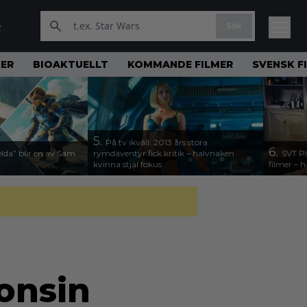
Sök
R
KER
BIOAKTUELLT
KOMMANDE FILMER
SVENSK F
5.
På tv ikväll: 2013 års stora
6.
lda” blir en av Sam
rymdäventyr fick kritik – halvnaken
SVT Pl
kvinna stjäl fokus
filmer – h
onsin