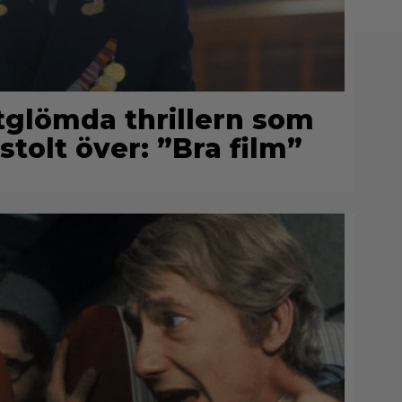
rtglömda thrillern som
stolt över: ”Bra film”