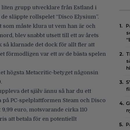
 liten grupp utvecklare från Estland i
de släppte rollspelet “
Disco Elysium
”.
t som måste klura ut vem han är och
P
s
ord, blev snabbt utsett till ett av årets
”
 så klarnade det dock för allt fler att
et förmodligen var ett av de bästa spelen
T
s
h
det högsta Metacritic-betyget någonsin
.
S
f
uppleva det själv ännu så har du ett
rea på PC-spelplattformen Steam och Disco
G
t 9,99 euro, motsvarande cirka 110
n
is att betala för en potentiellt
P