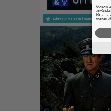
Genom att
användaru
för att a
genom att
Lägg till MZ som önskad källa på 