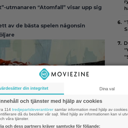
r
ut”-utmanaren “Atomfall” visar upp sig
h
”
tt av de bästa spelen någonsin
S
öljare
D
”
”
E
h
värdesätter din integritet
Dina val
I
b
innehåll och tjänster med hjälp av cookies
S
åra 114
tredjepartsleverantörer
samlar information med hjälp av cookies
ntifierare då du besöker vår sajt. Med hjälp av informationen kan vi utv
ch våra tjänster.
a och dess partners kräver samtycke för följande: