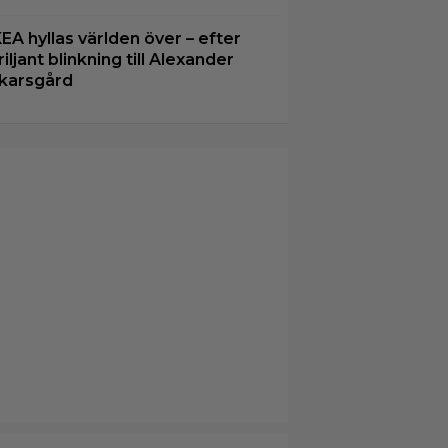
KEA hyllas världen över – efter
riljant blinkning till Alexander
karsgård