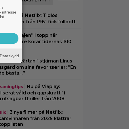
SENASTE NYTT
ka
 intresse
|
Nu på Netflix: Tidlös
lix
lst
gsklassiker från 1961 fick fullpott
|
”Hajen” i topp när
ssiker
ires läsare korar tidernas 100
ta filmer
Dataskydd
|
”Svärtan”-stjärnan Linus
lusivt
sgård om sina favoritserier: ”En
de bästa…”
|
Nu på Viaplay:
eamingtips
iliserat våld och gapskratt” i
rutsägbar thriller från 2008
|
3 nya filmer på Netflix:
lix
arsvinnaren från 2025 klättrar
topplistan