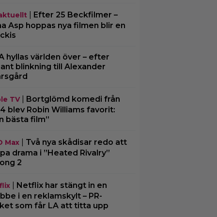
|
Efter 25 Beckfilmer –
aktuellt
a Asp hoppas nya filmen blir en
ckis
A hyllas världen över – efter
ljant blinkning till Alexander
rsgård
|
Bortglömd komedi från
le TV
4 blev Robin Williams favorit:
n bästa film”
|
Två nya skådisar redo att
O Max
pa drama i ”Heated Rivalry”
ong 2
|
Netflix har stängt in en
lix
bbe i en reklamskylt – PR-
cket som får LA att titta upp