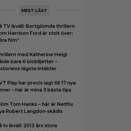
MEST LÄST
å TV ikväll: Bortglömda thrillern
om Harrison Ford är stolt över:
Bra film”
hrillern med Katherine Heigl
ålde bara 6 biobiljetter –
istoriens lägsta intäkter
VT Play har precis lagt till 17 nya
ilmer – här är mina 3 bästa tips
löm Tom Hanks – här är Netflix
ya Robert Langdon-skådis
å tv ikväll: 2013 års stora