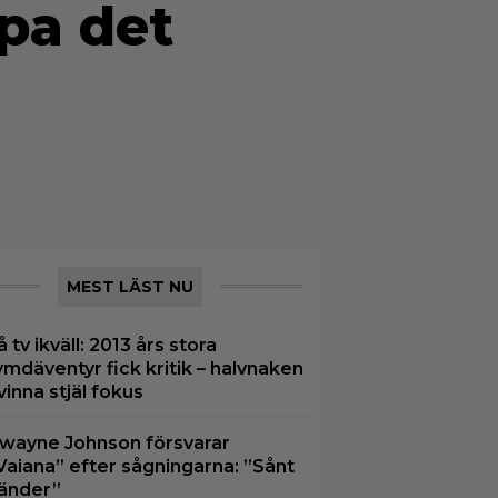
pa det
MEST LÄST NU
å tv ikväll: 2013 års stora
ymdäventyr fick kritik – halvnaken
vinna stjäl fokus
wayne Johnson försvarar
Vaiana” efter sågningarna: ”Sånt
änder”