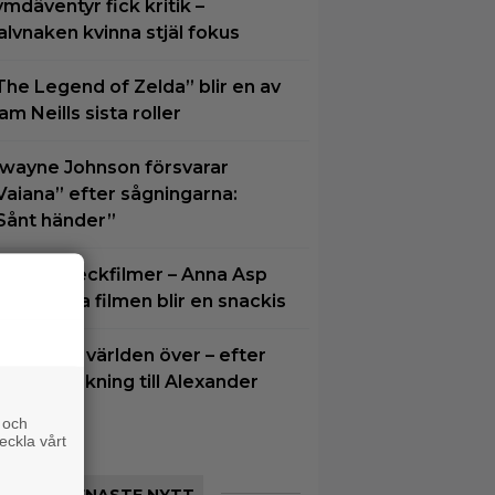
ymdäventyr fick kritik –
alvnaken kvinna stjäl fokus
The Legend of Zelda” blir en av
am Neills sista roller
wayne Johnson försvarar
Vaiana” efter sågningarna:
Sånt händer”
fter 25 Beckfilmer – Anna Asp
oppas nya filmen blir en snackis
KEA hyllas världen över – efter
riljant blinkning till Alexander
karsgård
 och
eckla vårt