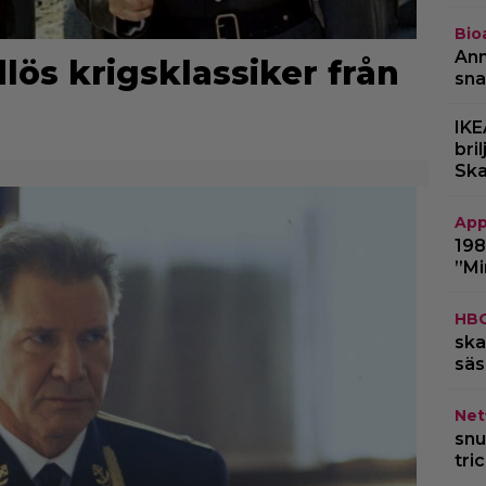
Bio
Ann
dlös krigsklassiker från
sna
IKE
bri
Ska
App
198
”Mi
HB
ska
säs
Netf
snu
tri