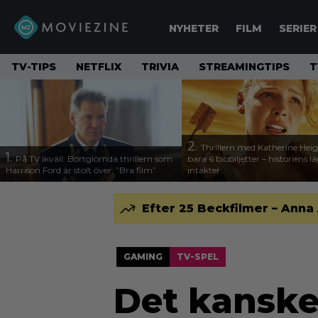
NYHETER
FILM
SERIER
TV-TIPS
NETFLIX
TRIVIA
STREAMINGTIPS
T
2.
Thrillern med Katherine Heigl
1.
På TV ikväll: Bortglömda thrillern som
bara 6 biobiljetter – historiens l
Harrison Ford är stolt över: ”Bra film”
intäkter
Efter 25 Beckfilmer – Anna
GAMING
TV-SPEL
Det kanske