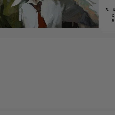
I
b
S