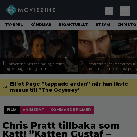
TV-SPEL
KÄNDISAR
BIOAKTUELLT
STEAM
CHRISTO
1.
2.
Samantha Morton får inga roller
Experter väljer ut tidernas 1
längre: ”Jag är för gammal”
tv-spel: ”The Last of Us” på plats
Elliot Page ”tappade andan” när han läste
manus till ”The Odyssey”
FILM
ANIMERAT
KOMMANDE FILMER
Chris Pratt tillbaka som
Katt! ”Katten Gustaf –