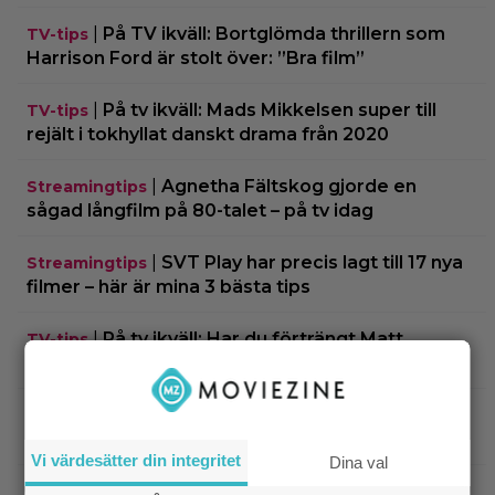
|
På TV ikväll: Bortglömda thrillern som
TV-tips
Harrison Ford är stolt över: ”Bra film”
|
På tv ikväll: Mads Mikkelsen super till
TV-tips
rejält i tokhyllat danskt drama från 2020
|
Agnetha Fältskog gjorde en
Streamingtips
sågad långfilm på 80-talet – på tv idag
|
SVT Play har precis lagt till 17 nya
Streamingtips
filmer – här är mina 3 bästa tips
|
På tv ikväll: Har du förträngt Matt
TV-tips
Damons fantasyflopp från 2005?
|
”The Legend of Zelda” blir en av Sam
Casting
Neills sista roller
Vi värdesätter din integritet
Dina val
|
Arga föräldrar ringde ner Nintendo –
TV-spel