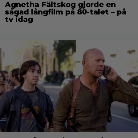
Agnetha Fältskog gjorde en
sågad långfilm på 80-talet – på
tv idag