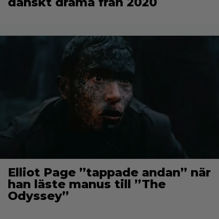
danskt drama från 2020
Elliot Page ”tappade andan” när
han läste manus till ”The
Odyssey”