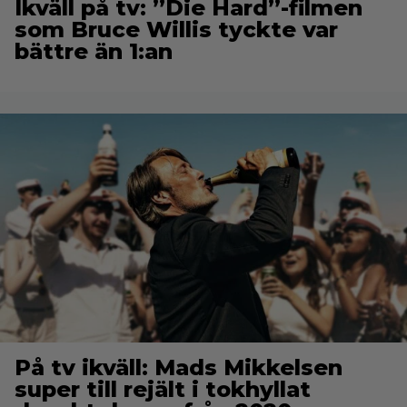
Ikväll på tv: ”Die Hard”-filmen
som Bruce Willis tyckte var
bättre än 1:an
På tv ikväll: Mads Mikkelsen
super till rejält i tokhyllat