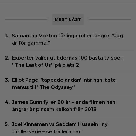
MEST LÄST
Samantha Morton får inga roller längre: ”Jag
är för gammal”
Experter väljer ut tidernas 100 bästa tv-spel:
”The Last of Us” på plats 2
Elliot Page ”tappade andan” när han läste
manus till ”The Odyssey”
James Gunn fyller 60 år – enda filmen han
ångrar är pinsam kalkon från 2013
Joel Kinnaman vs Saddam Hussein i ny
thrillerserie – se trailern här