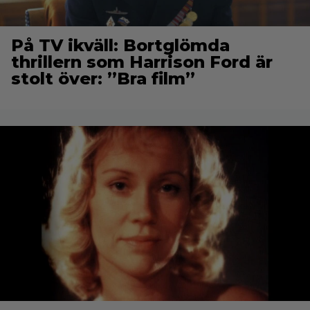
På TV ikväll: Bortglömda
thrillern som Harrison Ford är
stolt över: ”Bra film”