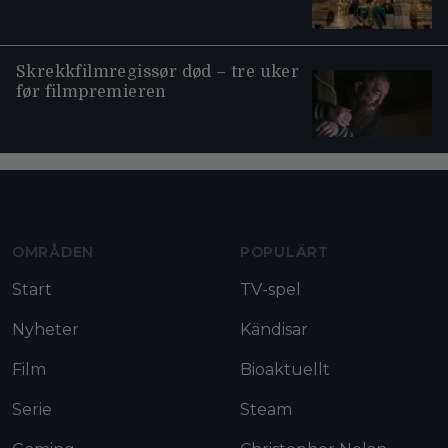
Skrekkfilmregissør død – tre uker
før filmpremieren
Moviezine footer navigation
OMRÅDEN
POPULÄRT
Start
TV-spel
Nyheter
Kändisar
Film
Bioaktuellt
Serie
Steam