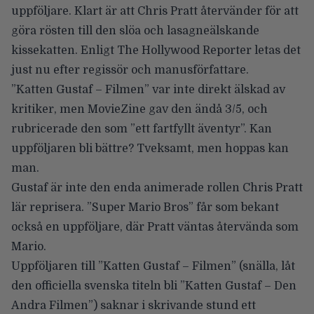
uppföljare. Klart är att
Chris Pratt
återvänder för att
göra rösten till den slöa och lasagneälskande
kissekatten. Enligt
The Hollywood Reporter
letas det
just nu efter regissör och manusförfattare.
”Katten Gustaf – Filmen” var inte direkt älskad av
kritiker, men MovieZine gav den ändå
3/5
, och
rubricerade den som ”ett fartfyllt äventyr”. Kan
uppföljaren bli bättre? Tveksamt, men hoppas kan
man.
Gustaf är inte den enda animerade rollen Chris Pratt
lär reprisera. ”Super Mario Bros” får som bekant
också en uppföljare
, där Pratt väntas återvända som
Mario.
Uppföljaren till ”Katten Gustaf – Filmen” (snälla, låt
den officiella svenska titeln bli ”Katten Gustaf – Den
Andra Filmen”) saknar i skrivande stund ett