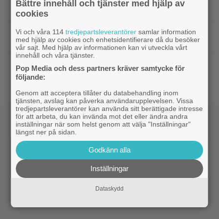
Bättre innehåll och tjänster med hjälp av
spelkaraktären ”ser ut som en penis”
cookies
|
Nu vet vi vem som spelar
Vi och våra 114
tredjepartsleverantörer
samlar information
Kommande filmer
med hjälp av cookies och enhetsidentifierare då du besöker
skurken Ganondorf i ”The Legend of Zelda”
vår sajt. Med hjälp av informationen kan vi utveckla vårt
innehåll och våra tjänster.
|
Jim Carrey klar för ny långfilm –
Casting
Pop Media och dess partners kräver samtycke för
baserad på älskad animerad serie
följande:
Genom att acceptera tillåter du databehandling inom
tjänsten, avslag kan påverka användarupplevelsen. Vissa
tredjepartsleverantörer kan använda sitt berättigade intresse
för att arbeta, du kan invända mot det eller ändra andra
inställningar när som helst genom att välja "Inställningar"
längst ner på sidan.
Godkänn alla
Inställningar
Dataskydd