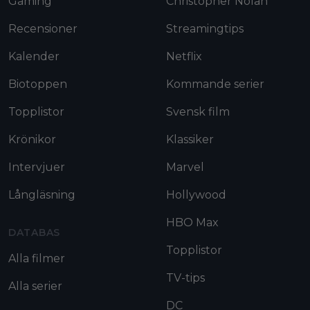
Gaming
Christopher Nolan
Recensioner
Streamingtips
Kalender
Netflix
Biotoppen
Kommande serier
Topplistor
Svensk film
Krönikor
Klassiker
Intervjuer
Marvel
Långläsning
Hollywood
HBO Max
DATABAS
Topplistor
Alla filmer
TV-tips
Alla serier
DC